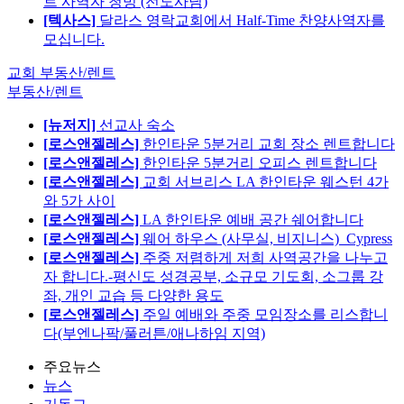
트 사역자 청빙 (전도사님)
[텍사스]
달라스 영락교회에서 Half-Time 찬양사역자를
모십니다.
교회 부동산/렌트
부동산/렌트
[뉴저지]
선교사 숙소
[로스앤젤레스]
한인타운 5분거리 교회 장소 렌트합니다
[로스앤젤레스]
한인타운 5분거리 오피스 렌트합니다
[로스앤젤레스]
교회 서브리스 LA 한인타운 웨스턴 4가
와 5가 사이
[로스앤젤레스]
LA 한인타운 예배 공간 쉐어합니다
[로스앤젤레스]
웨어 하우스 (사무실, 비지니스)_Cypress
[로스앤젤레스]
주중 저렴하게 저희 사역공간을 나누고
자 합니다.-평신도 성경공부, 소규모 기도회, 소그룹 강
좌, 개인 교습 등 다양한 용도
[로스앤젤레스]
주일 예배와 주중 모임장소를 리스합니
다(부엔나팍/풀러튼/애나하임 지역)
주요뉴스
뉴스