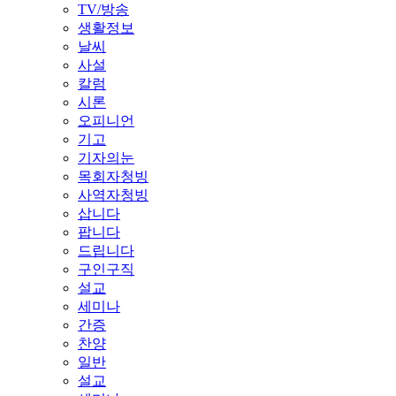
TV/방송
생활정보
날씨
사설
칼럼
시론
오피니언
기고
기자의눈
목회자청빙
사역자청빙
삽니다
팝니다
드립니다
구인구직
설교
세미나
간증
찬양
일반
설교