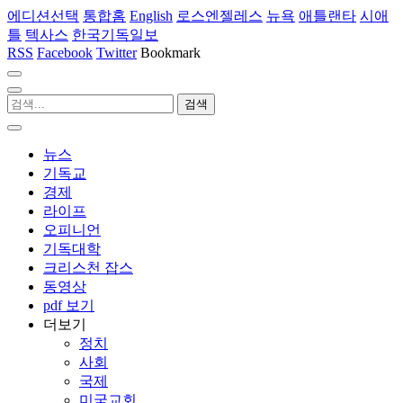
에디션선택
통합홈
English
로스엔젤레스
뉴욕
애틀랜타
시애
틀
텍사스
한국기독일보
RSS
Facebook
Twitter
Bookmark
뉴스
기독교
경제
라이프
오피니언
기독대학
크리스천 잡스
동영상
pdf 보기
더보기
정치
사회
국제
미국교회