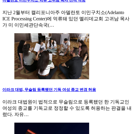
아델란토 이민구치소 억류 고귀남 목사 전격 석방
지난 2월부터 캘리포니아주 아델란토 이민구치소(Adelanto
ICE Processing Center)에 억류돼 있던 멜리데교회 고귀남 목사
가 미 이민세관단속국(…
이라크 대법, 무슬림 등록됐던 기독 여성 종교 변경 허용
이라크 대법원이 법적으로 무슬림으로 등록됐던 한 기독교인
여성의 종교를 기독교로 정정할 수 있도록 허용하는 판결을 내
렸다. 자유…