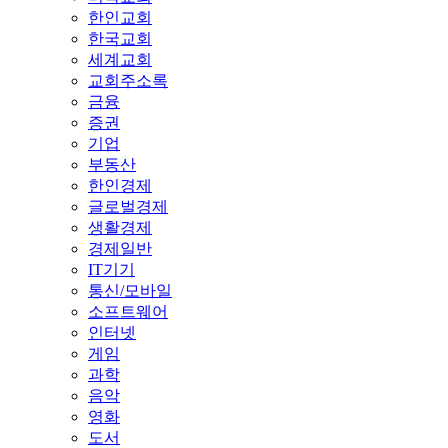
한인교회
한국교회
세계교회
교회주소록
금융
증권
기업
부동산
한인경제
글로벌경제
생활경제
경제일반
IT기기
통신/모바일
소프트웨어
인터넷
게임
과학
음악
영화
도서