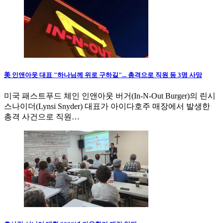
美 인앤아웃 대표 "하나님께 위로 구하길"... 총격으로 직원 등 3명 사망
미국 패스트푸드 체인 인앤아웃 버거(In-N-Out Burger)의 린시
스나이더(Lynsi Snyder) 대표가 아이다호주 매장에서 발생한
총격 사건으로 직원…