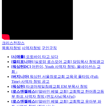
크리스천잡스
목회자청빙
사역자청빙
구인구직
[시애틀]
오토바이 타고 싶다
[캘리포니아]
[실로암 로스모어 교회] 담임목사 청빙광고
[워싱턴DC]
어린이, Youth 사역자 청빙- 올네이션스 교
회 -
[버지니아]
워싱턴 서울장로교회 교육국 풀타임 (Full-
Time) 사역자 청빙 공고
[워싱턴]
타코마제일침례교회 EM 부목사 청빙
[로스앤젤레스]
[얼바인 베델 교회] 교회학교 한어중고등
부 하프 사역자 청빙 (전도사님/목사님)
[로스앤젤레스]
[얼바인 베델 교회] 교회학교 유아부 파