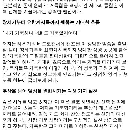
'근본적인 존재 원리'로 거룩함을 격상시킨 저자의 통찰은 이
책 전체를 이끌어가는 강력한 엔진이다.
창세기부터 요한계시록까지 꿰뚫는 거대한 흐름
"내가 거룩하니 너희도 거룩할지어다"
저자는 레위기와 베드로전서에 선포된 이 장엄한 말씀을 출발
점 삼아, 창세기부터 요한계시록까지 방대한 성경 곳곳에 흩어
진 '거룩함'의 구절들을 집대성한다. 파편적으로 흩어져 있던
말씀들이 하나의 거대한 흐름으로 엮이는 과정을 따라가다 보
면, 독자들은 거룩함이 어떻게 하나님의 성품과 구원 계획, 그
리고 인간의 삶으로 정교하게 연결되는지 그 장엄한 영적 지형
도를 한눈에 굽어보게 된다.
추상을 넘어 일상을 변화시키는 다섯 가지 실천
깊은 사유를 담고 있지만, 이 책은 결코 사변적인 신학 논의에
만 머물지 않는다. 저자는 거룩함이라는 추상적 개념을 삶의
자리로 끌어내려, 말씀·기도·회개·찬양·전도라는 신앙의 다섯
축과 하나님 사랑·이웃 사랑이라는 구체적인 실천 방안으로
연결 짓는다. 거룩함은 그저 머리로 이해하는 신학적 지식이