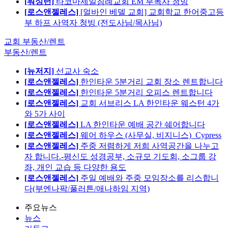
[워싱턴]
타코마제일침례교회 EM 부목사 청빙
[로스앤젤레스]
[얼바인 베델 교회] 교회학교 한어중고등
부 하프 사역자 청빙 (전도사님/목사님)
교회 부동산/렌트
부동산/렌트
[뉴저지]
선교사 숙소
[로스앤젤레스]
한인타운 5분거리 교회 장소 렌트합니다
[로스앤젤레스]
한인타운 5분거리 오피스 렌트합니다
[로스앤젤레스]
교회 서브리스 LA 한인타운 웨스턴 4가
와 5가 사이
[로스앤젤레스]
LA 한인타운 예배 공간 쉐어합니다
[로스앤젤레스]
웨어 하우스 (사무실, 비지니스)_Cypress
[로스앤젤레스]
주중 저렴하게 저희 사역공간을 나누고
자 합니다.-평신도 성경공부, 소규모 기도회, 소그룹 강
좌, 개인 교습 등 다양한 용도
[로스앤젤레스]
주일 예배와 주중 모임장소를 리스합니
다(부엔나팍/풀러튼/애나하임 지역)
주요뉴스
뉴스