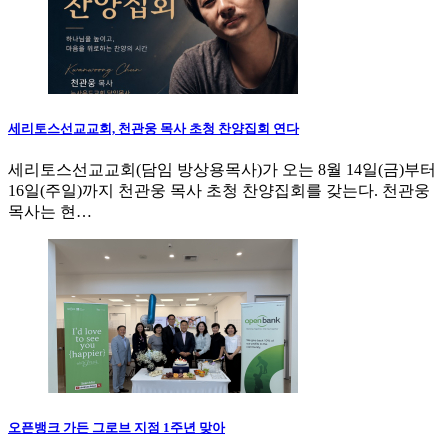
세리토스선교교회, 천관웅 목사 초청 찬양집회 연다
세리토스선교교회(담임 방상용목사)가 오는 8월 14일(금)부터
16일(주일)까지 천관웅 목사 초청 찬양집회를 갖는다. 천관웅
목사는 현…
오픈뱅크 가든 그로브 지점 1주년 맞아