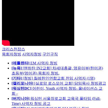
크리스천잡스
목회자청빙
사역자청빙
구인구직
[애틀랜타]
EM 사역자 청빙
[뉴욕]
[맨하탄 IN2교회] 차세대총괄, 영유아부(한어권)
초등부(영어권) 목회자 청빙.
[기타]
[청빙] 칠레한인연합교회 전임 사역자 (1명)
[캘리포니아]
[실로암 로스모어 교회] 담임목사 청빙광고
[워싱턴DC]
어린이, Youth 사역자 청빙- 올네이션스 교
회 -
[버지니아]
워싱턴 서울장로교회 교육국 풀타임 (Full-
Time) 사역자 청빙 공고