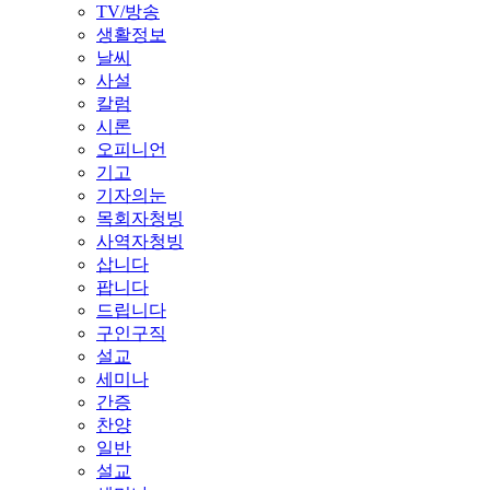
TV/방송
생활정보
날씨
사설
칼럼
시론
오피니언
기고
기자의눈
목회자청빙
사역자청빙
삽니다
팝니다
드립니다
구인구직
설교
세미나
간증
찬양
일반
설교