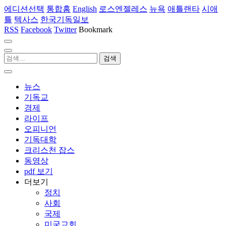
에디션선택
통합홈
English
로스엔젤레스
뉴욕
애틀랜타
시애
틀
텍사스
한국기독일보
RSS
Facebook
Twitter
Bookmark
뉴스
기독교
경제
라이프
오피니언
기독대학
크리스천 잡스
동영상
pdf 보기
더보기
정치
사회
국제
미국교회