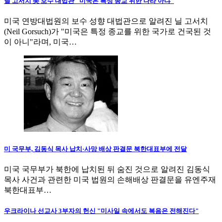
닐 고서치 美 보수 대법관 "미국은 특정 종교 위한 나라 아냐"
미국 연방대법원의 보수 성향 대법관으로 알려진 닐 고서치
(Neil Gorsuch)가 "미국은 특정 종교를 위한 국가로 건국된 것
이 아니"라며, 미국…
미 국무부, 김동식 목사 납치·사망 배상 판결문 북한대표부에 전달
미국 국무부가 북한에 납치된 뒤 숨진 것으로 알려진 김동식
목사 사건과 관련한 미국 법원의 손해배상 판결문을 유엔주재
북한대표부…
우크라이나 선교사 3부자의 헌신 "미사일 속에서도 복음은 전해진다"