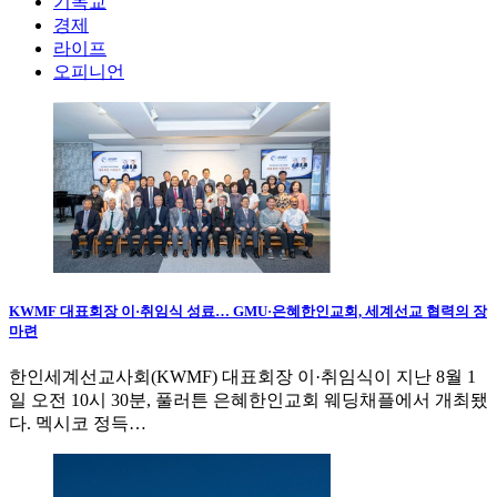
기독교
경제
라이프
오피니언
KWMF 대표회장 이·취임식 성료… GMU·은혜한인교회, 세계선교 협력의 장
마련
한인세계선교사회(KWMF) 대표회장 이·취임식이 지난 8월 1
일 오전 10시 30분, 풀러튼 은혜한인교회 웨딩채플에서 개최됐
다. 멕시코 정득…