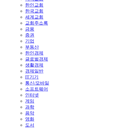
한인교회
한국교회
세계교회
교회주소록
금융
증권
기업
부동산
한인경제
글로벌경제
생활경제
경제일반
IT기기
통신/모바일
소프트웨어
인터넷
게임
과학
음악
영화
도서