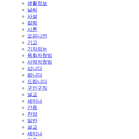
생활정보
날씨
사설
칼럼
시론
오피니언
기고
기자의눈
목회자청빙
사역자청빙
삽니다
팝니다
드립니다
구인구직
설교
세미나
간증
찬양
일반
설교
세미나