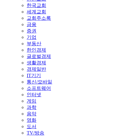
한국교회
세계교회
교회주소록
금융
증권
기업
부동산
한인경제
글로벌경제
생활경제
경제일반
IT기기
통신/모바일
소프트웨어
인터넷
게임
과학
음악
영화
도서
TV/방송