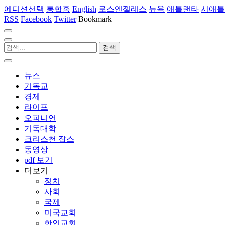
에디션선택
통합홈
English
로스엔젤레스
뉴욕
애틀랜타
시애틀
RSS
Facebook
Twitter
Bookmark
뉴스
기독교
경제
라이프
오피니언
기독대학
크리스천 잡스
동영상
pdf 보기
더보기
정치
사회
국제
미국교회
한인교회