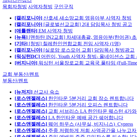
크리스천잡스
목회자청빙
사역자청빙
구인구직
[캘리포니아]
산호세 새소망교회 영유아부 사역자 청빙
[캘리포니아]
[글로벌선교교회] 2대 담임목사 청빙 공고
[애틀랜타]
EM 사역자 청빙
[뉴욕]
[맨하탄 IN2교회] 차세대총괄, 영유아부(한어권) 
[기타]
[청빙] 칠레한인연합교회 전임 사역자 (1명)
[캘리포니아]
[실로암 로스모어 교회] 담임목사 청빙광고
[워싱턴DC]
어린이, Youth 사역자 청빙- 올네이션스 교회 
[버지니아]
워싱턴 서울장로교회 교육국 풀타임 (Full-Tim
교회 부동산/렌트
부동산/렌트
[뉴저지]
선교사 숙소
[로스앤젤레스]
한인타운 5분거리 교회 장소 렌트합니다
[로스앤젤레스]
한인타운 5분거리 오피스 렌트합니다
[로스앤젤레스]
교회 서브리스 LA 한인타운 웨스턴 4가와
[로스앤젤레스]
LA 한인타운 예배 공간 쉐어합니다
[로스앤젤레스]
웨어 하우스 (사무실, 비지니스)_Cypress
[로스앤젤레스]
주중 저렴하게 저희 사역공간을 나누고자 합
[로스앤젤레스]
주일 예배와 주중 모임장소를 리스합니다