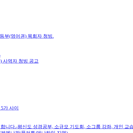
초등부(영어권) 목회자 청빙.
-
e) 사역자 청빙 공고
 5가 사이
니다.-평신도 성경공부, 소규모 기도회, 소그룹 강좌, 개인 교습
(부엔나팍/풀러튼/애나하임 지역)