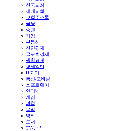
한국교회
세계교회
교회주소록
금융
증권
기업
부동산
한인경제
글로벌경제
생활경제
경제일반
IT기기
통신/모바일
소프트웨어
인터넷
게임
과학
음악
영화
도서
TV/방송