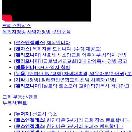
크리스천잡스
목회자청빙
사역자청빙
구인구직
[로스앤젤레스]
제목입니다
[캔자스]
목회자를 모십니다. (수정 재공고)
[캘리포니아]
산호세 새소망교회 영유아부 사역자 청빙
[캘리포니아]
[글로벌선교교회] 2대 담임목사 청빙 공고
[애틀랜타]
EM 사역자 청빙
[뉴욕]
[맨하탄 IN2교회] 차세대총괄, 영유아부(한어권) 
[기타]
[청빙] 칠레한인연합교회 전임 사역자 (1명)
[캘리포니아]
[실로암 로스모어 교회] 담임목사 청빙광고
교회 부동산/렌트
부동산/렌트
[뉴저지]
선교사 숙소
[로스앤젤레스]
한인타운 5분거리 교회 장소 렌트합니다
[로스앤젤레스]
한인타운 5분거리 오피스 렌트합니다