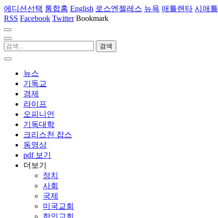
에디션선택
통합홈
English
로스엔젤레스
뉴욕
애틀랜타
시애틀
RSS
Facebook
Twitter
Bookmark
뉴스
기독교
경제
라이프
오피니언
기독대학
크리스천 잡스
동영상
pdf 보기
더보기
정치
사회
국제
미국교회
한인교회