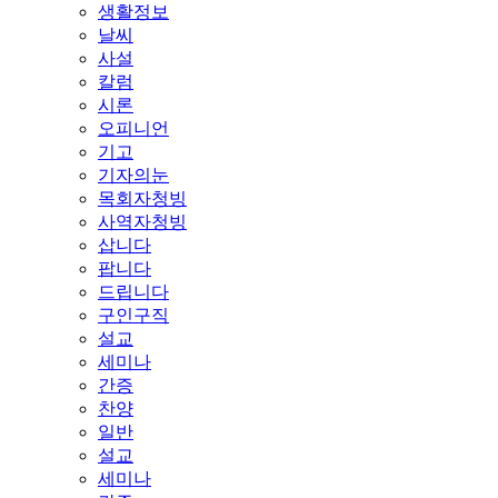
생활정보
날씨
사설
칼럼
시론
오피니언
기고
기자의눈
목회자청빙
사역자청빙
삽니다
팝니다
드립니다
구인구직
설교
세미나
간증
찬양
일반
설교
세미나