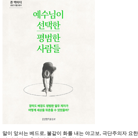
말이 앞서는 베드로, 불같이 화를 내는 야고보, 극단주의자 요