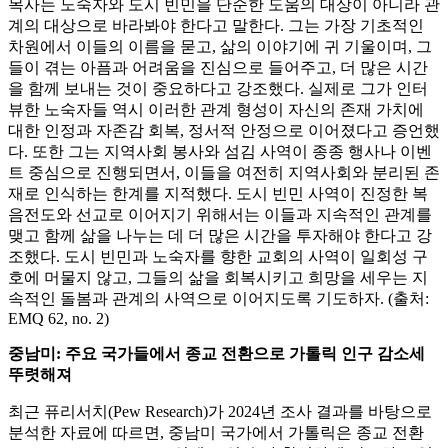
목사는 노숙자와 도시 빈민을 단순한 도움의 대상이 아니라 관
계의 대상으로 바라봐야 한다고 말한다. 그는 가장 기초적인
차원에서 이들의 이름을 묻고, 삶의 이야기에 귀 기울이며, 그
들이 겪는 아픔과 어려움을 진심으로 들어주고, 더 많은 시간
을 함께 보내는 것이 중요하다고 강조했다. 실제로 그가 인터
뷰한 노숙자들 역시 이러한 관계 형성이 자신의 존재 가치에
대한 인정과 자존감 회복, 정서적 안정으로 이어졌다고 증언했
다. 또한 그는 지역사회 봉사와 섬김 사역이 종종 행사나 이벤
트 중심으로 진행되면서, 이들을 여전히 지역사회와 분리된 존
재로 인식하는 한계를 지적했다. 도시 빈민 사역이 진정한 복
음전도와 선교로 이어지기 위해서는 이들과 지속적인 관계를
맺고 함께 삶을 나누는 데 더 많은 시간을 투자해야 한다고 강
조했다. 도시 빈민과 노숙자를 향한 교회의 사역이 일회성 구
호에 머물지 않고, 그들의 삶을 회복시키고 희망을 세우는 지
속적인 돌봄과 관계의 사역으로 이어지도록 기도하자. (출처:
EMQ 62, no. 2)
중남미: 주요 국가들에서 종교 전환으로 가톨릭 인구 감소세
뚜렷해져
최근 퓨리서치(Pew Research)가 2024년 조사 결과를 바탕으로
분석한 자료에 따르면, 중남미 국가에서 가톨릭은 종교 전환