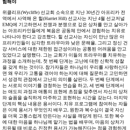
험해야
위클리프(Wycliffe) 선교회 소속으로 지난 30년간 아프리카 전
역에서 사역해 온 힐(Harriet Hill) 선교사는 지난 4월 선교저널
EMQ에 기고하면서 전쟁과 분쟁으로 깊은 상처를 안고 살아가
는 아프리카인들에게 복음은 공동체 안에서 경험하는 치유로
나타나야 한다고 강조했다. 힐 선교사는 자신이 만난 많은 아
프리카인들이 심각한 트라우마와 낮은 문해율, 그리고 정신 건
강 서비스에 대한 제한된 접근성이라는 공통된 어려움을 안고
있었다고 설명했다. 그는 교회가 이들의 트라우마를 치유하는
과정을 소개하는데, 첫 번째 단계는 고난에 대한 신학적 성찰
을 갖게 하는 것이다. 참가자들은 하나님이 우리를 사랑하신다
면 왜 우리가 고통을 겪어야 하는지에 대해 질문하고 고민하면
서 성경적 관점에서 고난의 의미를 살핀다. 두 번째 단계에서
는 서로의 이야기를 경청하는 연습을 하고, 세 번째 단계에서
는 애도의 과정과 애통의 표현에 초점을 맞추면서 자신의 상처
와 슬픔을 솔직하게 마주하고 표현하는 시간을 갖는다. 마지막
단계의 핵심 내용은 용서이다. 치유 프로그램에 참여하는 자들
은 이제 용서가 무엇인지 배우고, 원한과 복수심이 결국 자신
을 더욱 고통스럽게 만든다는 사실을 깨닫게 된다. 또한 복수
에 대한 마음을 하나님께 맡기는 법을 배우며, 마음의 상처가
치유될 때 비로소 진정한 용서가 가능해진다는 점을 경험하게