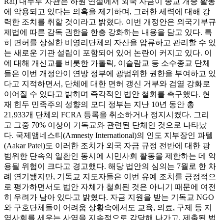
Rai) 내무부 차관은 하원 연설에서 외국 자금이 종교 개종 활동
에 악용되고 있다는 의혹을 제기하며, 그러한 세력에 대해 강
력한 조치를 취할 것이라고 밝혔다. 이번 개정안은 외국기부규
제법에 따른 감독 권한을 한층 강화하는 내용을 담고 있다. 특
히 면허를 상실한 비영리단체의 자산을 압류하고 관리할 수 있
는 새로운 기관 설립이 포함되어 있어 논란이 커지고 있다. 이
에 대해 개신교를 비롯한 가톨릭, 이슬람교 등 소수종교 단체
들은 이번 개정안이 연방 정부에 광범위한 권한을 부여하고 있
다고 지적하면서, 단체에 대한 면허 갱신 거부와 검열 강화로
이어질 수 있다고 밝히며 즉각적인 법안 철회를 촉구했다. 현
재 힌두 민족주의 성향의 모디 정부는 지난 10년 동안 총
21,933개 단체의 FCRA 등록을 취소하거나 정지시켰다. 그리
고 그중 70% 이상이 기독교와 관련된 단체인 것으로 나타났
다. 국제앰네스티(Amnesty International)의 인도 지부장인 파텔
(Aakar Patel)도 이러한 조치가 외국 자금 규정 전반에 대한 광
범위한 단속의 일환인 동시에 시민사회 활동을 제한하는 데 악
용될 위험이 크다고 경고했다. 해당 법안의 심의는 7월로 한 차
례 연기됐지만, 기독교 지도자들은 이번 유예 조치를 긍정적으
로 평가하면서도 법안 자체가 철회된 것은 아니기 때문에 여전
히 우려가 남아 있다고 밝혔다. 자금 지원을 받는 기독교 NGO
와 구호단체들이 어려움 상황속에서도 교육, 의료, 구제 등 지
역사회를 세우는 사역을 지속적으로 감당해 나가고, 제출된 법