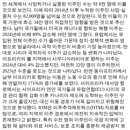
전 세계에서 사망하거나 실종된 이주민 수는 약 8천 명에 이를
것으로 보인다. 이에 따라 2014년 이후 누적된 이주민 사망·실
종자 수는 82,000명을 넘어설 것으로 전망된다. 또한 이들의 가
족 가운데 최소 34만 명이 직접적인 영향을 받은 것으로 추산
된다. 남미 국가들에서 미국과 캐나다로 향하는 북행 이주는
2024년에 비해 89% 감소해 18만 명에 그쳤다. 유럽에서는 유
입된 전체 이주민 수가 줄어든 가운데 정치·정책적 변화의 영
향으로 방글라데시 국적 이주민의 비중이 가장 높아졌으며, 반
대로 시리아 국적자의 이주가 감소하는 등 변화가 나타났다.
아프리카의 뿔 지역에서 사우디아라비아로 향하는 이주는
2024년 대비 4% 감소했지만, 여전히 22만 명이 이주하면서
2023년 수준을 웃도는 것으로 나타났다. 반면 동아프리카에서
남부 아프리카로 향하는 이동은 노동 수요의 증가로 인해 지난
해 연말까지 171%의 증가세를 보였다. 서아프리카 대서양 항
로에서는 서아프리카 연안 국가들과 유럽연합(EU) 사이의 국
경 관리 협력 강화 이후 카나리아 제도에 도착하는 이주민 수
가 크게 줄었지만, 대신 이동 경로가 더욱 길어지고 위험해진
것으로 분석됐다. IOM은 이주추적매트릭스(DTM) 자료를 바
탕으로, 여러 지역의 이주 경로에서 여전히 지속적인 압박이
존재한다고 밝혔다. 특히 수천 명의 이주민이 국경 지역에 고
립된 채 쉼터와 의료 서비스, 보호 조치를 충분히 제공받지 못