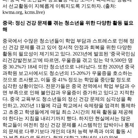
서 선교활동이 지혜롭게 이뤄지도록 기도하자. (출처:
kwma.org, kcms.live)
중국: 정신 건강 문제를 겪는 청소년을 위한 다양한 활동 필요
해
중국에서 수많은 청소년들이 학업 부담과 스트레스로 인해 정
신 건강 문제를 겪고 있어 정서적 안정과 회복을 위한 다양한
활동의 필요성이 제기되고 있다. 2023년에 발표된 '중국국민심
리건강발전보고'에 따르면, 우울증을 겪고 있는 약 9,500만 명
중 30.2%가 18세 미만 청소년으로 나타났다. 또한 2020년 중국
과학원 보고서에서도 청소년의 15-20%가 우울증을 호소하는
것으로 조사됐고, 이들 중 41% 정도는 학업을 중단할 정도로
심각한 상황이었다. 전문가들은 중국 전역에서 학업 부담과 수
면 부족으로 인해 불안감과 우울증이 증가하고 있다고 지적한
다. 중국 교육부도 청소년들의 정신 건강 문제의 심각성을 확
인하고, 2025년 11월에 각급 학교에서 숙제량을 엄격히 통제하
고 초중고 학생들에게 매일 최소 2시간의 체육 활동을 제공해
야 한다는 지침을 내리기까지 했다. 하지만 현실에서는 많은
학교들이 여전히 정신 건강 문제를 시스템적인 압박이나 통제
의 문제로 다루기보다 개인의 대처 능력 부족과 야외 활동 시
간 부족 탓으로 돌린다. 현재 대학교 3학년인 샤오위에