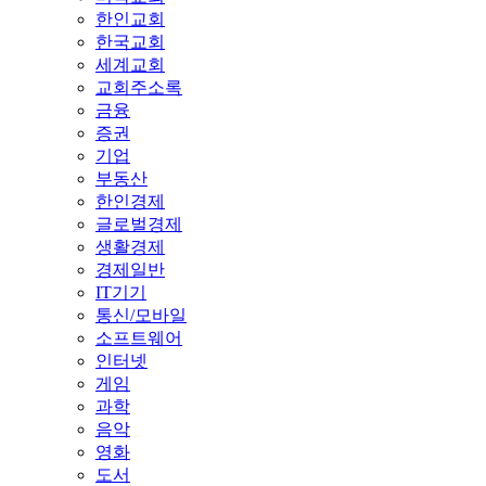
한인교회
한국교회
세계교회
교회주소록
금융
증권
기업
부동산
한인경제
글로벌경제
생활경제
경제일반
IT기기
통신/모바일
소프트웨어
인터넷
게임
과학
음악
영화
도서