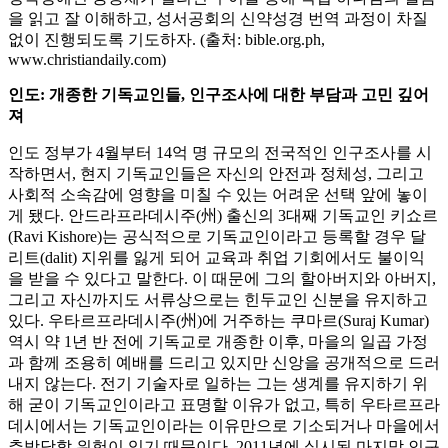
을 읽고 잘 이해하고, 성서공회의 신약성경 번역 과정이 차질
없이 진행되도록 기도하자. (출처: bible.org.ph,
www.christiandaily.com)
인도: 개종한 기독교인들, 인구조사에 대한 부담과 고민 깊어
져
인도 정부가 4월부터 14억 명 규모의 전국적인 인구조사를 시
작하면서, 현지 기독교인들은 자신의 안전과 정체성, 그리고
사회적 소속감에 영향을 미칠 수 있는 어려운 선택 앞에 놓이
게 됐다. 안드라프라데시주(州) 출신의 3대째 기독교인 키쇼르
(Ravi Kishore)는 공식적으로 기독교인이라고 등록할 경우 달
리트(dalit) 지위를 잃게 되어 교육과 취업 기회에서도 불이익
을 받을 수 있다고 말한다. 이 때문에 그의 할아버지와 아버지,
그리고 자신까지도 서류상으로는 힌두교인 신분을 유지하고
있다. 우타르프라데시주(州)에 거주하는 쿠마르(Suraj Kumar)
역시 약 1년 반 전에 기독교로 개종한 이후, 마을의 일곱 가정
과 함께 조용히 예배를 드리고 있지만 신앙을 공개적으로 드러
내지 않는다. 전기 기술자로 일하는 그는 생계를 유지하기 위
해 굳이 기독교인이라고 표명할 이유가 없고, 특히 우타르프라
데시에서는 기독교인이라는 이유만으로 기소되거나 마을에서
추방당할 위험이 있기 때문이다. 2011년에 실시된 마지막 인구