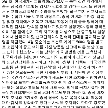
5월 초, 한국세계선교협의회(KWMA)는 북한 접경 지역에서
중국 당국의 선교활동 감시가 강화되고 있다는 소식을 전하면
서 선교활동의 특별한 주의를 당부했다. 최근 현지 선교사들로
부터 수집된 긴급 보고를 바탕으로, 중국 연변과 두만강, 압록
강 접경 지역에서 기독교 단체의 활동에 대해 중국 당국이 대
대적인 감시와 단속을 강화하고 있다고 설명했다. 중국 당국은
이미 3월 말에 현지 교회 지도자를 대상으로 한 종교정책 설명
회에서 한국교회 및 선교단체와의 접촉과 접대를 금지하는 명
령을 하달했다. 4월 중순에는 조선족 가이드 500여 명을 별도
로 소집하여 종교 색채를 가진 방문팀 신고에 따른 보상 또는
그 단체에 협조할 시에는 강력하게 처벌받을 것을 교육했다.
한국위기관리재단(KCMS)도 이와 관련하여 긴급하게 선교단
체 안전간담회를 실시하고, 지난해 5월부터 시행된 "외국인 종
교활동 관리에 관한 시행규칙"을 사전에 인지할 것과 허가받
지 않은 선교활동에 대한 자제를 당부했다. 지난해 중국 정부
는 외국인의 선교와 관련하여 새로운 제한 조치를 시행하면서,
인터넷을 포함한 종교활동과 허가받지 않은 장소에서 이뤄지
는 모든 설교와 홍보물 제작·배포 등의 행위를 금지시켰다. 한
국위기관리재단은 특히 2024년 11월부터 한국인의 중국 비자
면제 조치와 연계하여 중국 당국이 방문 목적 이외의 활동에
대한 감시를 강화하고 있다는 사실을 주지해야 한다고 강조했
다. 중국 내 보안법과 종교활동 제한 조치가 확대되는 상황에