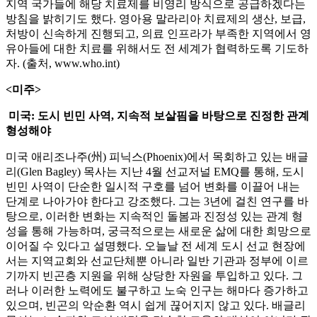
지역 국가들에 해당 치료제를 비영리 방식으로 공급하겠다는
방침을 밝히기도 했다. 영아용 말라리아 치료제의 생산, 보급,
처방이 신속하게 진행되고, 의료 인프라가 부족한 지역에서 영
유아들에 대한 치료를 위해서도 전 세계가 협력하도록 기도하
자. (출처, www.who.int)
<미주>
미국: 도시 빈민 사역, 지속적 보살핌을 바탕으로 진정한 관계
형성해야
미국 애리조나주(州) 피닉스(Phoenix)에서 목회하고 있는 배글
리(Glen Bagley) 목사는 지난 4월 선교저널 EMQ를 통해, 도시
빈민 사역이 단순한 일시적 구호를 넘어 변화를 이끌어 내는
단계로 나아가야 한다고 강조했다. 그는 3년에 걸친 연구를 바
탕으로, 이러한 변화는 지속적인 돌봄과 진정성 있는 관계 형
성을 통해 가능하며, 궁극적으로는 새로운 삶에 대한 희망으로
이어질 수 있다고 설명했다. 오늘날 전 세계 도시 선교 현장에
서는 지역교회와 선교단체뿐 아니라 일반 기관과 정부에 이르
기까지 빈곤층 지원을 위해 상당한 자원을 투입하고 있다. 그
러나 이러한 노력에도 불구하고 노숙 인구는 해마다 증가하고
있으며, 빈곤의 악순환 역시 쉽게 끊어지지 않고 있다. 배글리