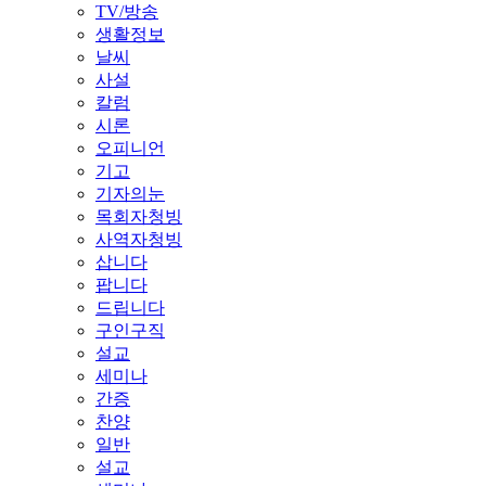
TV/방송
생활정보
날씨
사설
칼럼
시론
오피니언
기고
기자의눈
목회자청빙
사역자청빙
삽니다
팝니다
드립니다
구인구직
설교
세미나
간증
찬양
일반
설교