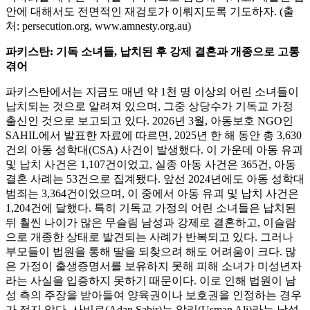
안에 대해서도 전면적인 재검토가 이뤄지도록 기도하자. (출
처: persecution.org, www.amnesty.org.au)
파키스탄: 기독 소녀들, 납치된 후 강제 결혼과 개종으로 고통
겪어
파키스탄에서는 지금도 매년 약 1천 명 이상의 어린 소녀들이
납치되는 것으로 알려져 있으며, 그중 상당수가 기독교 가정
출신인 것으로 보고되고 있다. 2026년 3월, 아동보호 NGO인
SAHIL에서 발표한 자료에 따르면, 2025년 한 해 동안 총 3,630
건의 아동 성학대(CSA) 사건이 발생했다. 이 가운데 아동 유괴
및 납치 사건은 1,107건이었고, 실종 아동 사건은 365건, 아동
결혼 사례는 53건으로 집계됐다. 앞선 2024년에도 아동 성학대
범죄는 3,364건이었으며, 이 중에서 아동 유괴 및 납치 사건은
1,204건에 달했다. 특히 기독교 가정의 어린 소녀들은 납치된
뒤 훨씬 나이가 많은 무슬림 남성과 강제로 결혼하고, 이슬람
으로 개종한 상태로 발견되는 사례가 반복되고 있다. 그러나
부모들이 법원을 통해 딸을 되찾으려 해도 어려움이 크다. 많
은 가정이 출생증명서를 보유하지 못해 피해 소녀가 미성년자
라는 사실을 입증하지 못하기 때문이다. 이로 인해 법원이 남
성 측의 주장을 받아들여 양육권이나 보호권을 인정하는 경우
가 적지 않다. 사비르(Adan Sabir)는 알리(Usman Ali)라는 남성