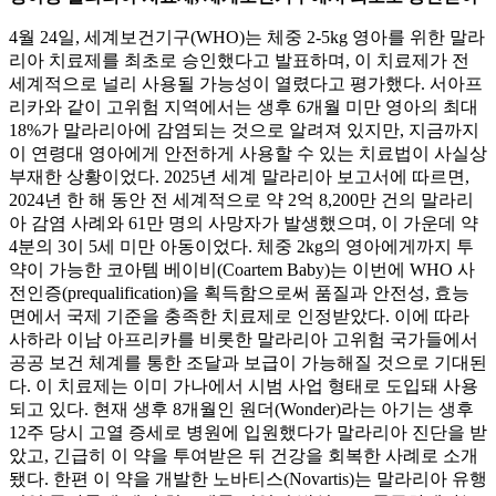
4월 24일, 세계보건기구(WHO)는 체중 2-5kg 영아를 위한 말라
리아 치료제를 최초로 승인했다고 발표하며, 이 치료제가 전
세계적으로 널리 사용될 가능성이 열렸다고 평가했다. 서아프
리카와 같이 고위험 지역에서는 생후 6개월 미만 영아의 최대
18%가 말라리아에 감염되는 것으로 알려져 있지만, 지금까지
이 연령대 영아에게 안전하게 사용할 수 있는 치료법이 사실상
부재한 상황이었다. 2025년 세계 말라리아 보고서에 따르면,
2024년 한 해 동안 전 세계적으로 약 2억 8,200만 건의 말라리
아 감염 사례와 61만 명의 사망자가 발생했으며, 이 가운데 약
4분의 3이 5세 미만 아동이었다. 체중 2kg의 영아에게까지 투
약이 가능한 코아템 베이비(Coartem Baby)는 이번에 WHO 사
전인증(prequalification)을 획득함으로써 품질과 안전성, 효능
면에서 국제 기준을 충족한 치료제로 인정받았다. 이에 따라
사하라 이남 아프리카를 비롯한 말라리아 고위험 국가들에서
공공 보건 체계를 통한 조달과 보급이 가능해질 것으로 기대된
다. 이 치료제는 이미 가나에서 시범 사업 형태로 도입돼 사용
되고 있다. 현재 생후 8개월인 원더(Wonder)라는 아기는 생후
12주 당시 고열 증세로 병원에 입원했다가 말라리아 진단을 받
았고, 긴급히 이 약을 투여받은 뒤 건강을 회복한 사례로 소개
됐다. 한편 이 약을 개발한 노바티스(Novartis)는 말라리아 유행