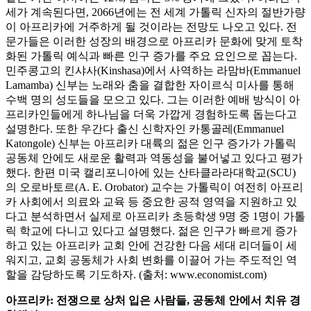
세가 계속된다면, 2066년에는 전 세계 가톨릭 신자의 절반가량
이 아프리카에 거주하게 될 것이라는 전망도 나오고 있다. 전
문가들은 이러한 성장의 배경으로 아프리카 문화에 맞게 토착
화된 가톨릭 예식과 빠른 인구 증가를 주요 요인으로 꼽는다.
민주콩고의 킨샤사(Kinshasa)에서 사역하는 라맘바(Emmanuel
Lamamba) 신부는 노래와 춤을 결합한 자이르식 미사를 통해
수백 명의 성도들을 모으고 있다. 그는 이러한 예배 방식이 아
프리카인들에게 하나님을 더욱 가깝게 경험하도록 돕는다고
설명한다. 또한 우간다 출신 신학자인 카통골레(Emmanuel
Katongole) 신부는 아프리카 대륙의 젊은 인구 증가가 가톨릭
공동체 안에도 새로운 활력과 역동성을 불어넣고 있다고 평가
했다. 한편 미국 캘리포니아에 있는 산타클라라대학교(SCU)
의 오로바토르(A. E. Orobator) 교수는 가톨릭이 여전히 아프리
카 사회에서 의료와 교육 등 중요한 공적 영역을 지원하고 있
다고 분석하면서 실제로 아프리카 초등학생 9명 중 1명이 가톨
릭 학교에 다니고 있다고 설명했다. 젊은 인구가 빠르게 증가
하고 있는 아프리카 교회 안에 건강한 다음 세대 리더들이 세
워지고, 교회 공동체가 사회 변화를 이끌어 가는 주도적인 역
할을 감당하도록 기도하자. (출처: www.economist.com)
아프리카: 전쟁으로 상처 입은 사람들, 공동체 안에서 치유 경