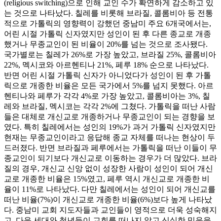
(religious switching)으로 인해 교인 수가 확연하게 감소하고 있
는 것으로 나타났다. 칠레를 비롯해 브라질, 콜롬비아 등 전통
적으로 가톨릭의 영향력이 강했던 중남미 주요 6개국에서는,
어린 시절 가톨릭 신자였지만 성인이 된 후 다른 종교로 개종
했거나 무종교인이 된 비율이 20%를 넘는 것으로 조사됐다.
국가별로는 칠레가 26%로 가장 높았고, 브라질 25%, 콜롬비아
22%, 멕시코와 아르헨티나 21%, 페루 18% 순으로 나타났다.
반면 어린 시절 가톨릭 신자가 아니었다가 성인이 된 후 가톨
릭으로 개종한 비율은 모든 국가에서 5%를 넘지 못했다. 아르
헨티나와 페루가 각각 4%로 가장 높았고, 콜롬비아는 3%, 칠
레와 브라질, 멕시코는 각각 2%에 그쳤다. 가톨릭을 떠난 사람
들은 대체로 개신교로 개종하거나 무종교인이 되는 경향을 보
였다. 특히 칠레에서는 성인의 19%가 과거 가톨릭 신자였지만
현재는 무종교인이라고 응답해 종교 자체를 떠나는 현상이 두
드러졌다. 반면 브라질과 페루에서는 가톨릭을 떠난 이들이 무
종교인이 되기보다 개신교로 이동하는 경우가 더 많았다. 브라
질의 경우, 개신교 신앙 없이 성장한 사람이 성인이 되어 개신
교로 개종한 비율은 15%였고, 페루 역시 개신교로 개종한 비
율이 11%로 나타났다. 다만 칠레에서는 성인이 되어 개신교를
떠난 비율(7%)이 개신교로 개종한 비율(6%)보다 높게 나타났
다. 중남미 교회 지도자들과 교인들이 영적으로 더욱 성숙해지
고, 다음 세대와 청년들이 교회를 떠나지 않고 신실한 믿음을