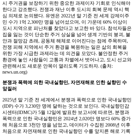
시 주거권을 보장하기 위한 중요한 과제이자 기회로 인식해야
한다고 강조했다. 전쟁과 재난 이후 도시의 회복 문제 역시 핵
심 의제로 논의됐다. 유엔은 2022년 말 기준 전 세계 강제이주
민 수가 1억 2,300만 명을 넘어섰으며, 이 가운데 60% 이상이
도시 지역으로 피난처를 찾았다고 보고한 바 있다. 참석자들은
집을 잃는 것이 단순한 주거 상실을 넘어 생계 기반의 붕괴, 불
안과 절망감 초래, 공동체 해체로 이어진다는 점에 주목하며,
전쟁 피해 지역에서 주거 환경을 복원하는 일은 삶의 회복을
위한 가장 시급한 과제라는 데 의견을 모았다. 불안정한 주거
환경에 놓인 사람들이 고통과 차별에서 벗어나고, 도시 선교와
관련해서도 새로운 안목이 열리도록 기도하자. (출처:
news.un.org)
분쟁과 폭력에 의한 국내실향민, 자연재해로 인한 실향민 수
앞질러
2025년 말 기준 전 세계에서 분쟁과 폭력으로 인한 국내실향민
(IDP) 수가 3,230만 명에 달하는 것으로 보인다. 국내실향민감
시센터(IDMC)가 5월 12일에 발표한 보고서에 따르면, 분쟁과
폭력으로 인한 국내실향민은 2024년 2,020만 명보다 60% 증가
해 처음으로 3천만 명을 넘었고, 데이터가 수집된 2008년 이후
처음으로 자연재해로 인한 국내실향민 수를 앞지른 해로 기록