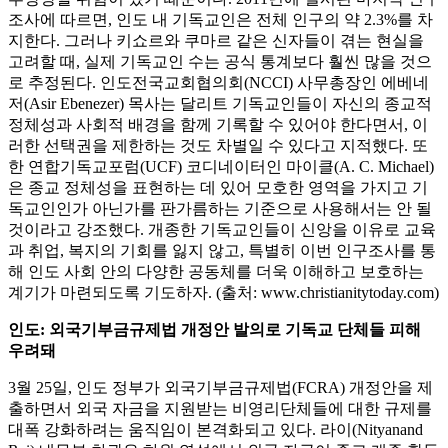
조사에 따르면, 인도 내 기독교인은 전체 인구의 약 2.3%를 차
지한다. 그러나 키쇼르와 쿠마르 같은 신자들이 겪는 현실을
고려할 때, 실제 기독교인 수는 공식 통계보다 훨씬 많을 것으
로 추정된다. 인도전국교회협의회(NCCI) 사무총장인 에베네
저(Asir Ebenezer) 목사는 달리트 기독교인들이 자신의 종교적
정체성과 사회적 배경을 함께 기록할 수 있어야 한다면서, 이
러한 선택권을 제한하는 것도 차별일 수 있다고 지적했다. 또
한 연합기독교포럼(UCF) 코디네이터인 마이클(A. C. Michael)
은 종교 정체성을 표현하는 데 있어 모호한 영역을 가지고 기
독교인인가 아닌가를 판가름하는 기준으로 사용해서는 안 될
것이라고 강조했다. 개종한 기독교인들이 신앙을 이유로 교육
과 취업, 복지의 기회를 잃지 않고, 특별히 이번 인구조사를 통
해 인도 사회 안의 다양한 공동체를 더욱 이해하고 보호하는
계기가 마련되도록 기도하자. (출처: www.christianitytoday.com)
인도: 외국기부금규제법 개정안 발의로 기독교 단체들 피해
우려돼
3월 25일, 인도 정부가 외국기부금규제법(FCRA) 개정안을 제
출하면서 외국 자금을 지원받는 비영리단체들에 대한 규제를
대폭 강화하려는 움직임이 본격화되고 있다. 라이(Nityanand