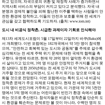
하고 있으며, 자국으로의 귀환 및 재정착 사례가 증가하면서
지역사회 서비스의 부담이 커지고 있다고 분석했다. 자국 내
분쟁과 경제적 불안을 피해 험난한 이주를 택하는 사람들이 안
전한 환경에 정착하고, 이들의 안전과 보호를 위해 전 세계가
관심을 갖고 협력하도록 기도하자. (출처: www.iom.int)
도시 내 비공식 정착촌, 시급한 과제이자 기회로 인식해야
제13차 세계도시포럼이 5월 17일부터 22일까지 바쿠(Baku)에
서 개최됐다. 이번 포럼에는 182개국에서 약 5만 명이 참석했
으며, "안전하고 회복력 있는 도시와 공동체"를 주제로 갈수록
심각해지는 전 세계 주택 위기 문제에 대한 국제적 협력을 촉
구했다. 유엔에 따르면, 현재 약 28억 명이 열악한 주거 환경에
서 살아가고 있으며, 3억 명 이상은 안정적인 주거지를 갖지 못
한 상태다. 또한 2050년에는 전 세계 인구의 약 70%가 도시에
거주할 것으로 예상되면서, 도시 주거 위기는 앞으로 더욱 심
화될 것으로 전망된다. 이번 포럼에서는 특히 도시 내 비공식
정착촌 문제가 주요 의제로 다뤄졌다. 현재 전 세계적으로 약
11억 명이 빈민가에 거주하고 있으며, 이 가운데 약 3억 5천만
명에서 5억 명에 이르는 어린이들이 빈민가 환경 속에서 생활
하는 것으로 추산된다. 참석자들은 비공식 정착촌을 단순히 도
시 환경을 훼손하는 문제로만 볼 것이 아니라, 수백만 명의 도