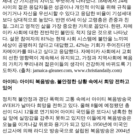
세대 간 가치관의 차이도 뚜렷하게 나타났다. 18세에서 24세
사이의 젊은 응답자들은 성공이나 개인적 이익을 위해 규칙을
어기거나 자신을 우선시할 수 있다고 응답한 비율이 기성세대
보다 상대적으로 높았다. 반면 65세 이상 고령층은 존중과 친
절, 그리고 영적인 삶을 가장 중요한 가치로 꼽았다. 한편, 자메
이카 사회에 대한 전반적인 불만도 적지 않은 것으로 나타났
다. 설문 참여자의 81%는 현재 사회 시스템에 불만을 느끼며
세상이 공평하지 않다고 대답했고, 42%는 기회가 주어진다면
자메이카를 떠나고 싶다고 응답했다. 자메이카 사회에서 교회
의 선한 영향력이 계속해서 유지되고, 가정과 지역사회에 복음
의 가치가 뿌리내려 젊은이들의 생각이 건강하게 바뀌도록 기
도하자. (출처: jamaica-gleaner.com, www.christiandaily.com)
아이티: 아이티 복음방송, 불안정한 상황 속에서 희망 전하고
있어
정치적 불안정과 갱단 폭력의 고통 속에서 아이티 복음방송국
4VEH가 날마다 희망을 전하고 있다. 올해 8월에 예정됐던 총
선이 다시 12월로 연기되어 아이티 국민들은 또다시 냉혹한 현
실 앞에 실망감을 감추지 못하고 있지만 이들에게 복음방송은
오늘을 이겨나갈 위로와 용기가 되고 있다. 1950년에 미국인
선교사에 의해 라디오 방송국으로 설립된 복음방송은 2004년