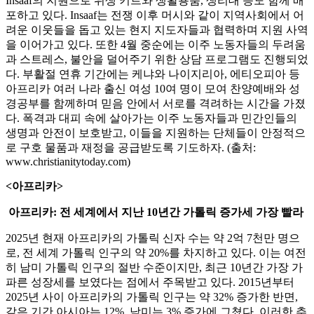
Insaaf의 지원으로 위생 키트와 생활용품, 생리대 등도 함께 배
포하고 있다. Insaaf는 전쟁 이후 머시와 같이 지역사회에서 어
려운 이웃들을 돕고 있는 현지 지도자들과 협력하며 지원 사역
을 이어가고 있다. 또한 4월 중순에는 이주 노동자들의 두려움
과 스트레스, 불안을 덜어주기 위한 상담 프로그램도 진행되었
다. 부활절 연휴 기간에는 케냐와 나이지리아, 에티오피아 등
아프리카 여러 나라 출신 여성 10여 명이 모여 찬양예배와 성
경공부를 함께하며 믿음 안에서 서로를 격려하는 시간을 가졌
다. 폭격과 대피 속에 살아가는 이주 노동자들과 민간인들의
생명과 안전이 보호받고, 이들을 지원하는 단체들이 안정적으
로 구호 물품과 재정을 공급받도록 기도하자. (출처:
www.christianitytoday.com)
<아프리카>
아프리카: 전 세계에서 지난 10년간 가톨릭 증가세 가장 빨라
2025년 현재 아프리카의 가톨릭 신자 수는 약 2억 7천만 명으
로, 전 세계 가톨릭 인구의 약 20%를 차지하고 있다. 이는 여전
히 남미 가톨릭 인구의 절반 수준이지만, 최근 10년간 가장 가
파른 성장세를 보였다는 점에서 주목받고 있다. 2015년부터
2025년 사이 아프리카의 가톨릭 인구는 약 32% 증가한 반면,
같은 기간 아시아는 12%, 남미는 3% 증가에 그쳤다. 이러한 추