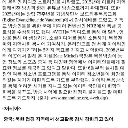
에 온라인 라디오 스트리밍을 시작했고, 2015년에 이르러 지역
텔레비전 방송과 함께 유튜브 방송으로까지 확대됐다. 또한
2025년에는 창립 75주년을 기념하면서 보드뢰유복음교회
(Eglise Evangélique de Vaudreuil)에서 감사예배를 드렸고, 기독
교 방송인들을 위한 국제 미디어 컨벤션인 NRB에서 특별 공
로상을 수상하기도 했다. 4VEH는 "라디오를 통해 더 멀리, 영
상을 통해 더 생생하게, 소셜미디어를 통해 소통하기, 복음전
파와 지역사회 봉사에 기여하기, 온라인으로 전 세계 아이티인
에게 다가가기"라는 5가지 목표를 가지고 사역한다. 2008년부
터 이곳에서 일해 온 미셀(Kate Michel) 국장은 복음방송이 농
업 정보와 스포츠 중계 등 다양한 영역에서 아이티인들에게 필
요한 정보를 제공하고 있다고 말한다. 또한 6월부터 실시될 예
정인 여름 청소년 프로그램을 통해 아이티 청소년들이 희망을
되찾는 계기가 마련되도록 기도를 부탁했다. 아이티 복음방송
을 통해 어려운 시기를 지나고 있는 아이티 국민들이 희망과
회복을 꿈꾸고, 방송 사역에 필요한 재정과 물자들도 잘 마련
되도록 기도하자. (출처: www.mnnonline.org, 4veh.org)
<아시아>
중국: 북한 접경 지역에서 선교활동 감시 강화되고 있어