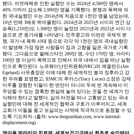
됐다. 자연재해로 인한 실향민 수는 2024년 4,580만 명에서
40% 가까이 감소해 2,990만 명을 기록했다. 분쟁과 폭력에 의
한 국내실향민 수는 2014년에 처음으로 1천만 명을 넘었는데,
10년 만에 3배로 뛰어올랐다. 2024년과 2025년 사이의 연간 상
승폭(1,210만)도 1,300만 명이 늘었던 2021년과 2022년 사이 다
음으로 큰 증가세를 나타냈다. 민주콩고와 이란은 국제적 분
쟁, 국가 내 폭력 사태 등으로 각각 약 1천만 명의 국내실향민
이 발생해 가장 많은 사람들이 집과 고향을 잃은 국가로 기록
됐다. 그다음으로 팔레스타인 280만 명, 수단 170만 명, 아이티
100만 명 이상이 폭력으로 인해서 자국 내에서 집을 떠난 실향
민으로 확인된다. 노르웨이난민위원회(NRC)의 에겔란드(Jan
Egeland) 사무총장은 이에 대해 전 세계적인 붕괴 징후라고 강
한 우려를 표명했고, IDMC의 루카스(Tracy Lucas) 소장은 강제
이주를 경험한 이들이 한 번만이 아니라 두세 번 계속해서 이
주당할 수 있는 참혹한 현실에 놓여 있다는 것을 전 세계가 인
식해야 한다고 말했다. 삶의 터전을 떠나 고통받고 있는 국내
실향민에 대해 전 세계적인 협력과 구호가 이루어지고, 세계
교회가 이들을 품고 보살피는 사역에 적극적으로 동참할 수 있
도록 기도하자. (출처: www.theguardian.com, www.internal-
displacement.org)
영아용 말라리아 치료제, 세계보건기구에서 최초로 승인받아