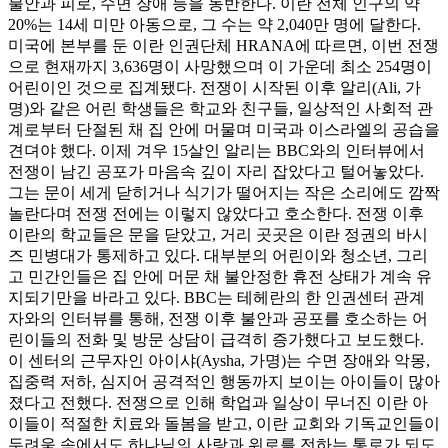
불안과 피로, 수면 장애 등을 동반한다. 이란 전체 인구의 약
20%는 14세 미만 아동으로, 그 수는 약 2,040만 명에 달한다.
미국에 본부를 둔 이란 인권단체 HRANA에 따르면, 이번 전쟁
으로 현재까지 3,636명이 사망했으며 이 가운데 최소 254명이
어린이인 것으로 집계됐다. 전쟁이 시작된 이후 알리(Ali, 가
명)와 같은 어린 학생들은 학교와 친구들, 일상적인 사회적 관
계로부터 단절된 채 집 안에 머물며 미국과 이스라엘의 공습을
견뎌야 했다. 이제 겨우 15살인 알리는 BBC와의 인터뷰에서
전쟁이 남긴 공포가 마음속 깊이 자리 잡았다고 털어놓았다.
그는 문이 세게 닫히거나 식기가 떨어지는 작은 소리에도 깜짝
놀란다며 전쟁 전에는 이렇지 않았다고 호소한다. 전쟁 이후
이란의 학교들은 문을 닫았고, 거리 곳곳은 이란 정권의 바시
즈 민병대가 통제하고 있다. 대부분의 어린이와 청소년, 그리
고 민간인들은 집 안에 머문 채 불안정한 휴전 상태가 계속 유
지되기만을 바라고 있다. BBC는 테헤란의 한 인권센터 관계
자와의 인터뷰를 통해, 전쟁 이후 불안과 공포를 호소하는 어
린이들의 전화 및 방문 상담이 급격히 증가했다고 보도했다.
이 센터의 근무자인 아이샤(Aysha, 가명)는 수면 장애와 악몽,
집중력 저하, 심지어 공격적인 행동까지 보이는 아이들이 많아
졌다고 전했다. 전쟁으로 인해 학업과 일상이 무너진 이란 아
이들이 적절한 치료와 돌봄을 받고, 이란 교회와 기독교인들이
두려움 속에서도 하나님의 사랑과 위로를 전하는 통로가 되도