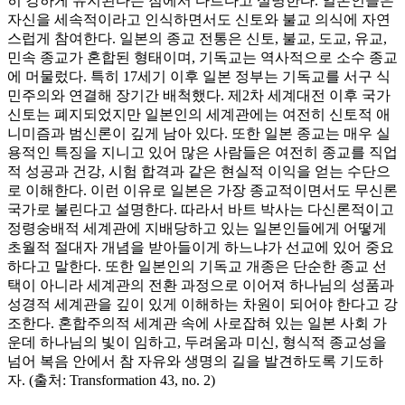
히 강하게 유지된다는 점에서 다르다고 설명한다. 일본인들은
자신을 세속적이라고 인식하면서도 신토와 불교 의식에 자연
스럽게 참여한다. 일본의 종교 전통은 신토, 불교, 도교, 유교,
민속 종교가 혼합된 형태이며, 기독교는 역사적으로 소수 종교
에 머물렀다. 특히 17세기 이후 일본 정부는 기독교를 서구 식
민주의와 연결해 장기간 배척했다. 제2차 세계대전 이후 국가
신토는 폐지되었지만 일본인의 세계관에는 여전히 신토적 애
니미즘과 범신론이 깊게 남아 있다. 또한 일본 종교는 매우 실
용적인 특징을 지니고 있어 많은 사람들은 여전히 종교를 직업
적 성공과 건강, 시험 합격과 같은 현실적 이익을 얻는 수단으
로 이해한다. 이런 이유로 일본은 가장 종교적이면서도 무신론
국가로 불린다고 설명한다. 따라서 바트 박사는 다신론적이고
정령숭배적 세계관에 지배당하고 있는 일본인들에게 어떻게
초월적 절대자 개념을 받아들이게 하느냐가 선교에 있어 중요
하다고 말한다. 또한 일본인의 기독교 개종은 단순한 종교 선
택이 아니라 세계관의 전환 과정으로 이어져 하나님의 성품과
성경적 세계관을 깊이 있게 이해하는 차원이 되어야 한다고 강
조한다. 혼합주의적 세계관 속에 사로잡혀 있는 일본 사회 가
운데 하나님의 빛이 임하고, 두려움과 미신, 형식적 종교성을
넘어 복음 안에서 참 자유와 생명의 길을 발견하도록 기도하
자. (출처: Transformation 43, no. 2)