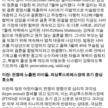
의 청혼을 거절한 뒤 2025년 7월에 납치됐다. 이후 알리는 위조
된 결혼 증명서를 제출하며 사비르가 자발적으로 이슬람으로
개종하고 자신과 결혼했다고 주장했다. 다행히 지난해 9월에
협박과 강압을 이유로 결혼 무효 판결을 받았지만 지금도 사비
르 가정에 대한 협박은 계속되고 있다. 또 다른 사례로, 2025년
7월에 자택에서 납치된 샤바즈(Maria Shahbaz)는 강제로 이슬
람으로 개종당하고 원치 않는 결혼을 했다. 그녀의 부모는 딸
을 되찾기 위해 계속해서 법적 대응에 나섰지만, 법원은 샤바
즈를 미성년으로 인정하지 않았고 올해 3월에 40세 무슬림 남
성과의 결혼을 합법적이라고 판결했다. 파키스탄 사회 안에서
기독교를 비롯한 종교적 소수자에 대한 차별과 폭력이 멈춰지
고, 특별히 출생 등록 제도와 아동보호 시스템이 강화되도록
기도하자. (출처: persecution.org, sahil.org)
이란: 전쟁에 노출된 아이들, 외상후스트레스장애 초기 증상
호소해
이란의 많은 어린이들이 전쟁의 영향으로 심리적 과각성
(hyper arousal) 증세를 겪고 있으며, 이는 외상후스트레스장애
(PTSD)로 이어질 수 있는 초기 경고 신호로 보여진다. 과각성
은 외부 자극에 지나치게 예민하게 반응하는 상태로, 극심한