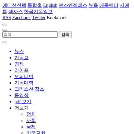
에디션선택
통합홈
English
로스엔젤레스
뉴욕
애틀랜타
시애
틀
텍사스
한국기독일보
RSS
Facebook
Twitter
Bookmark
뉴스
기독교
경제
라이프
오피니언
기독대학
크리스천 잡스
동영상
pdf 보기
더보기
정치
사회
국제
미국교회