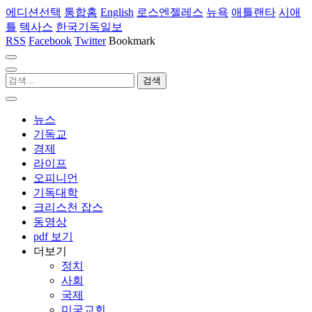
에디션선택
통합홈
English
로스엔젤레스
뉴욕
애틀랜타
시애
틀
텍사스
한국기독일보
RSS
Facebook
Twitter
Bookmark
뉴스
기독교
경제
라이프
오피니언
기독대학
크리스천 잡스
동영상
pdf 보기
더보기
정치
사회
국제
미국교회