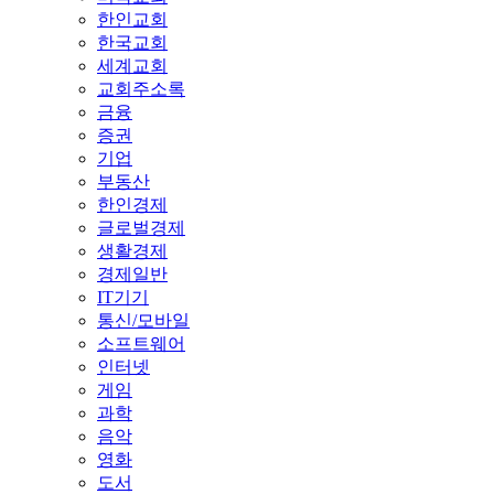
한인교회
한국교회
세계교회
교회주소록
금융
증권
기업
부동산
한인경제
글로벌경제
생활경제
경제일반
IT기기
통신/모바일
소프트웨어
인터넷
게임
과학
음악
영화
도서