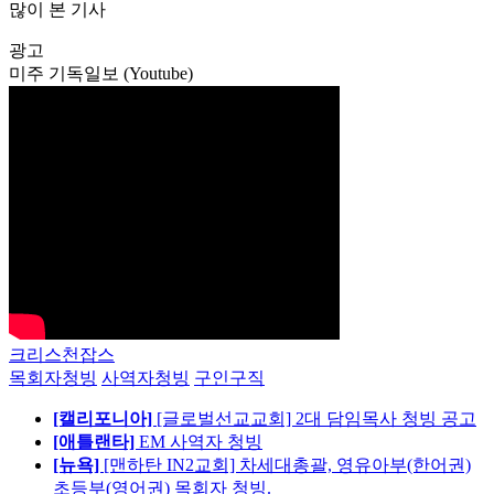
많이 본 기사
광고
미주 기독일보 (Youtube)
크리스천잡스
목회자청빙
사역자청빙
구인구직
[캘리포니아]
[글로벌선교교회] 2대 담임목사 청빙 공고
[애틀랜타]
EM 사역자 청빙
[뉴욕]
[맨하탄 IN2교회] 차세대총괄, 영유아부(한어권)
초등부(영어권) 목회자 청빙.