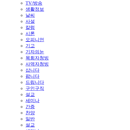
TV/방송
생활정보
날씨
사설
칼럼
시론
오피니언
기고
기자의눈
목회자청빙
사역자청빙
삽니다
팝니다
드립니다
구인구직
설교
세미나
간증
찬양
일반
설교