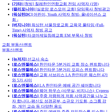
[기타]
[청빙] 칠레한인연합교회 전임 사역자 (1명)
[캘리포니아]
[실로암 로스모어 교회] 담임목사 청빙광고
[워싱턴DC]
어린이, Youth 사역자 청빙- 올네이션스 교
회 -
[버지니아]
워싱턴 서울장로교회 교육국 풀타임 (Full-
Time) 사역자 청빙 공고
[워싱턴]
타코마제일침례교회 EM 부목사 청빙
교회 부동산/렌트
부동산/렌트
[뉴저지]
선교사 숙소
[로스앤젤레스]
한인타운 5분거리 교회 장소 렌트합니다
[로스앤젤레스]
한인타운 5분거리 오피스 렌트합니다
[로스앤젤레스]
교회 서브리스 LA 한인타운 웨스턴 4가
와 5가 사이
[로스앤젤레스]
LA 한인타운 예배 공간 쉐어합니다
[로스앤젤레스]
웨어 하우스 (사무실, 비지니스)_Cypress
[로스앤젤레스]
주중 저렴하게 저희 사역공간을 나누고
자 합니다.-평신도 성경공부, 소규모 기도회, 소그룹 강
좌, 개인 교습 등 다양한 용도
[로스앤젤레스]
주일 예배와 주중 모임장소를 리스합니