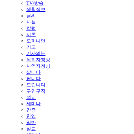
TV/방송
생활정보
날씨
사설
칼럼
시론
오피니언
기고
기자의눈
목회자청빙
사역자청빙
삽니다
팝니다
드립니다
구인구직
설교
세미나
간증
찬양
일반
설교