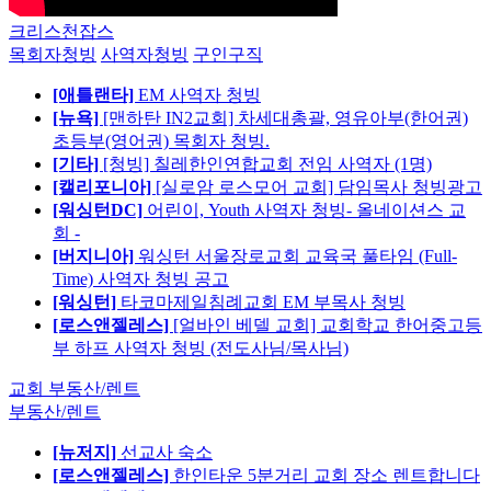
크리스천잡스
목회자청빙
사역자청빙
구인구직
[애틀랜타]
EM 사역자 청빙
[뉴욕]
[맨하탄 IN2교회] 차세대총괄, 영유아부(한어권)
초등부(영어권) 목회자 청빙.
[기타]
[청빙] 칠레한인연합교회 전임 사역자 (1명)
[캘리포니아]
[실로암 로스모어 교회] 담임목사 청빙광고
[워싱턴DC]
어린이, Youth 사역자 청빙- 올네이션스 교
회 -
[버지니아]
워싱턴 서울장로교회 교육국 풀타임 (Full-
Time) 사역자 청빙 공고
[워싱턴]
타코마제일침례교회 EM 부목사 청빙
[로스앤젤레스]
[얼바인 베델 교회] 교회학교 한어중고등
부 하프 사역자 청빙 (전도사님/목사님)
교회 부동산/렌트
부동산/렌트
[뉴저지]
선교사 숙소
[로스앤젤레스]
한인타운 5분거리 교회 장소 렌트합니다