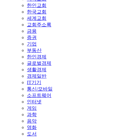
한인교회
한국교회
세계교회
교회주소록
금융
증권
기업
부동산
한인경제
글로벌경제
생활경제
경제일반
IT기기
통신/모바일
소프트웨어
인터넷
게임
과학
음악
영화
도서