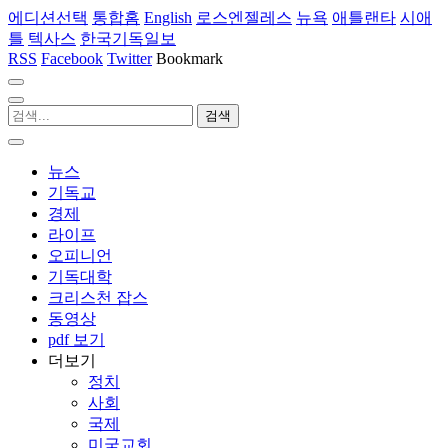
에디션선택
통합홈
English
로스엔젤레스
뉴욕
애틀랜타
시애
틀
텍사스
한국기독일보
RSS
Facebook
Twitter
Bookmark
뉴스
기독교
경제
라이프
오피니언
기독대학
크리스천 잡스
동영상
pdf 보기
더보기
정치
사회
국제
미국교회