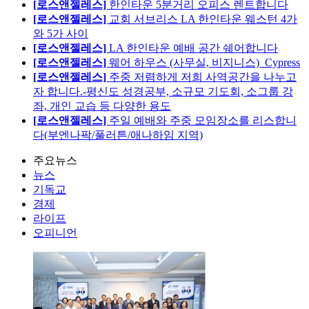
[로스앤젤레스]
한인타운 5분거리 오피스 렌트합니다
[로스앤젤레스]
교회 서브리스 LA 한인타운 웨스턴 4가
와 5가 사이
[로스앤젤레스]
LA 한인타운 예배 공간 쉐어합니다
[로스앤젤레스]
웨어 하우스 (사무실, 비지니스)_Cypress
[로스앤젤레스]
주중 저렴하게 저희 사역공간을 나누고
자 합니다.-평신도 성경공부, 소규모 기도회, 소그룹 강
좌, 개인 교습 등 다양한 용도
[로스앤젤레스]
주일 예배와 주중 모임장소를 리스합니
다(부엔나팍/풀러튼/애나하임 지역)
주요뉴스
뉴스
기독교
경제
라이프
오피니언