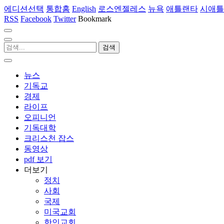
에디션선택
통합홈
English
로스엔젤레스
뉴욕
애틀랜타
시애틀
RSS
Facebook
Twitter
Bookmark
뉴스
기독교
경제
라이프
오피니언
기독대학
크리스천 잡스
동영상
pdf 보기
더보기
정치
사회
국제
미국교회
한인교회