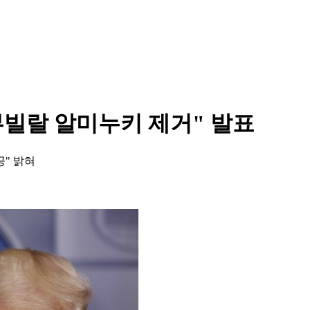
아부빌랄 알미누키 제거" 발표
공" 밝혀