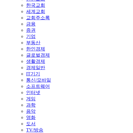
한국교회
세계교회
교회주소록
금융
증권
기업
부동산
한인경제
글로벌경제
생활경제
경제일반
IT기기
통신/모바일
소프트웨어
인터넷
게임
과학
음악
영화
도서
TV/방송