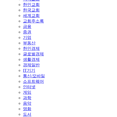
한인교회
한국교회
세계교회
교회주소록
금융
증권
기업
부동산
한인경제
글로벌경제
생활경제
경제일반
IT기기
통신/모바일
소프트웨어
인터넷
게임
과학
음악
영화
도서