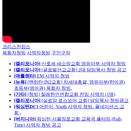
크리스천잡스
목회자청빙
사역자청빙
구인구직
[캘리포니아]
산호세 새소망교회 영유아부 사역자 청빙
[캘리포니아]
[글로벌선교교회] 2대 담임목사 청빙 공고
[애틀랜타]
EM 사역자 청빙
[뉴욕]
[맨하탄 IN2교회] 차세대총괄, 영유아부(한어권)
초등부(영어권) 목회자 청빙.
[기타]
[청빙] 칠레한인연합교회 전임 사역자 (1명)
[캘리포니아]
[실로암 로스모어 교회] 담임목사 청빙광고
[워싱턴DC]
어린이, Youth 사역자 청빙- 올네이션스 교
회 -
[버지니아]
워싱턴 서울장로교회 교육국 풀타임 (Full-
Time) 사역자 청빙 공고