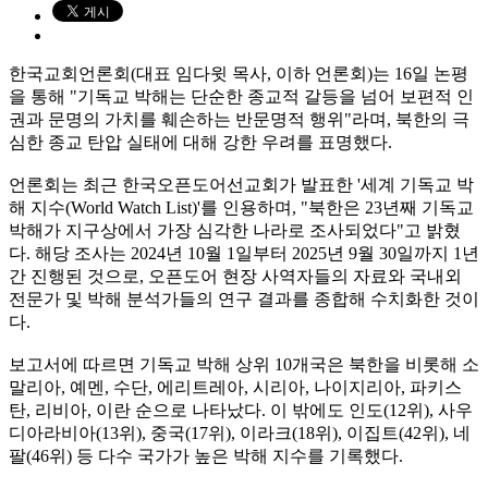
한국교회언론회(대표 임다윗 목사, 이하 언론회)는 16일 논평
을 통해 "기독교 박해는 단순한 종교적 갈등을 넘어 보편적 인
권과 문명의 가치를 훼손하는 반문명적 행위"라며, 북한의 극
심한 종교 탄압 실태에 대해 강한 우려를 표명했다.
언론회는 최근 한국오픈도어선교회가 발표한 '세계 기독교 박
해 지수(World Watch List)'를 인용하며, "북한은 23년째 기독교
박해가 지구상에서 가장 심각한 나라로 조사되었다"고 밝혔
다. 해당 조사는 2024년 10월 1일부터 2025년 9월 30일까지 1년
간 진행된 것으로, 오픈도어 현장 사역자들의 자료와 국내외
전문가 및 박해 분석가들의 연구 결과를 종합해 수치화한 것이
다.
보고서에 따르면 기독교 박해 상위 10개국은 북한을 비롯해 소
말리아, 예멘, 수단, 에리트레아, 시리아, 나이지리아, 파키스
탄, 리비아, 이란 순으로 나타났다. 이 밖에도 인도(12위), 사우
디아라비아(13위), 중국(17위), 이라크(18위), 이집트(42위), 네
팔(46위) 등 다수 국가가 높은 박해 지수를 기록했다.