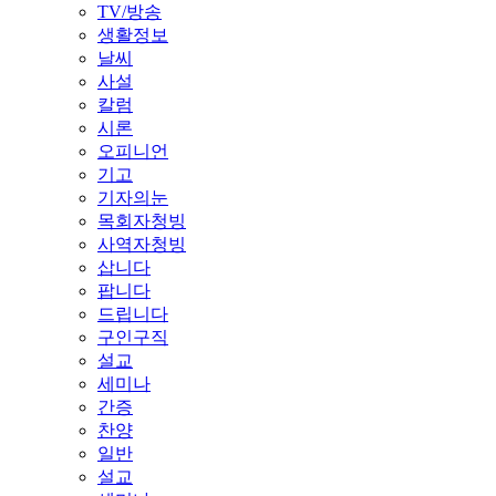
TV/방송
생활정보
날씨
사설
칼럼
시론
오피니언
기고
기자의눈
목회자청빙
사역자청빙
삽니다
팝니다
드립니다
구인구직
설교
세미나
간증
찬양
일반
설교