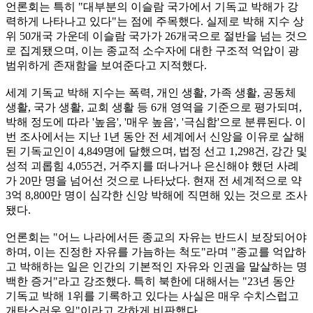
언론회는 특히 "대부분의 이슬람 국가에서 기독교 박해가 강
력하게 나타나고 있다"는 점에 주목했다. 실제로 박해 지수 상
위 50개국 가운데 이슬람 국가가 26개국으로 절반을 넘는 것으
로 집계됐으며, 이는 종교적 소수자에 대한 구조적 억압이 광
범위하게 존재함을 보여준다고 지적했다.
세계 기독교 박해 지수는 폭력, 개인 생활, 가족 생활, 공동체
생활, 국가 생활, 교회 생활 등 6개 영역을 기준으로 평가되며,
박해 정도에 따라 '높음', '매우 높음', '극심함'으로 분류된다. 이
번 조사에서는 지난 1년 동안 전 세계에서 신앙을 이유로 살해
된 기독교인이 4,849명에 달했으며, 법정 선고 1,298건, 강간 및
성적 괴롭힘 4,055건, 거주지를 떠나거나 은신해야 했던 사례
가 20만 명을 넘어선 것으로 나타났다. 현재 전 세계적으로 약
3억 8,800만 명이 심각한 신앙 박해에 직면해 있는 것으로 조사
됐다.
언론회는 "어느 나라에서든 종교의 자유는 반드시 보장되어야
하며, 이는 진정한 자유를 가늠하는 척도"라며 "종교를 억압하
고 박해하는 일은 인간의 기본적인 자유와 인권을 말살하는 명
백한 증거"라고 강조했다. 특히 북한에 대해서는 "23년 동안
기독교 박해 1위를 기록하고 있다는 사실은 매우 수치스럽고
개탄스러운 일"이라고 강하게 비판했다.