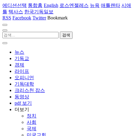
에디션선택
통합홈
English
로스엔젤레스
뉴욕
애틀랜타
시애
틀
텍사스
한국기독일보
RSS
Facebook
Twitter
Bookmark
뉴스
기독교
경제
라이프
오피니언
기독대학
크리스천 잡스
동영상
pdf 보기
더보기
정치
사회
국제
미국교회