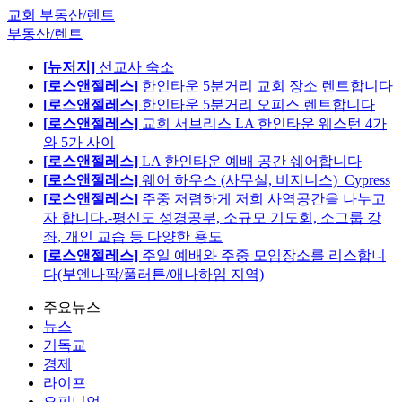
교회 부동산/렌트
부동산/렌트
[뉴저지]
선교사 숙소
[로스앤젤레스]
한인타운 5분거리 교회 장소 렌트합니다
[로스앤젤레스]
한인타운 5분거리 오피스 렌트합니다
[로스앤젤레스]
교회 서브리스 LA 한인타운 웨스턴 4가
와 5가 사이
[로스앤젤레스]
LA 한인타운 예배 공간 쉐어합니다
[로스앤젤레스]
웨어 하우스 (사무실, 비지니스)_Cypress
[로스앤젤레스]
주중 저렴하게 저희 사역공간을 나누고
자 합니다.-평신도 성경공부, 소규모 기도회, 소그룹 강
좌, 개인 교습 등 다양한 용도
[로스앤젤레스]
주일 예배와 주중 모임장소를 리스합니
다(부엔나팍/풀러튼/애나하임 지역)
주요뉴스
뉴스
기독교
경제
라이프
오피니언