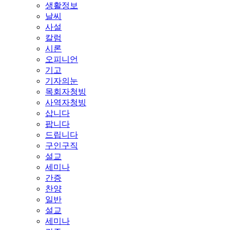
생활정보
날씨
사설
칼럼
시론
오피니언
기고
기자의눈
목회자청빙
사역자청빙
삽니다
팝니다
드립니다
구인구직
설교
세미나
간증
찬양
일반
설교
세미나