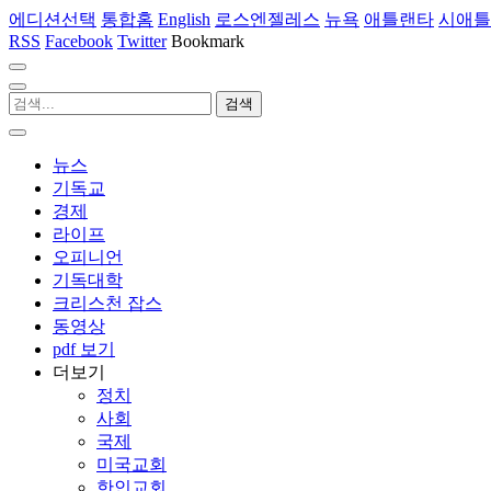
에디션선택
통합홈
English
로스엔젤레스
뉴욕
애틀랜타
시애틀
RSS
Facebook
Twitter
Bookmark
뉴스
기독교
경제
라이프
오피니언
기독대학
크리스천 잡스
동영상
pdf 보기
더보기
정치
사회
국제
미국교회
한인교회