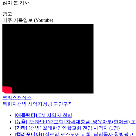
많이 본 기사
광고
미주 기독일보 (Youtube)
크리스천잡스
목회자청빙
사역자청빙
구인구직
[애틀랜타]
EM 사역자 청빙
[뉴욕]
[맨하탄 IN2교회] 차세대총괄, 영유아부(한어권) 
[기타]
[청빙] 칠레한인연합교회 전임 사역자 (1명)
[캘리포니아]
[실로암 로스모어 교회] 담임목사 청빙광고