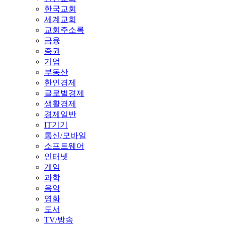
한국교회
세계교회
교회주소록
금융
증권
기업
부동산
한인경제
글로벌경제
생활경제
경제일반
IT기기
통신/모바일
소프트웨어
인터넷
게임
과학
음악
영화
도서
TV/방송