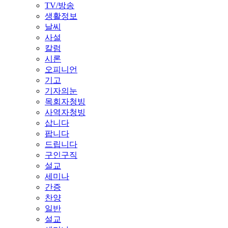
TV/방송
생활정보
날씨
사설
칼럼
시론
오피니언
기고
기자의눈
목회자청빙
사역자청빙
삽니다
팝니다
드립니다
구인구직
설교
세미나
간증
찬양
일반
설교