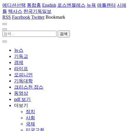
에디션선택
통합홈
English
로스엔젤레스
뉴욕
애틀랜타
시애
틀
텍사스
한국기독일보
RSS
Facebook
Twitter
Bookmark
뉴스
기독교
경제
라이프
오피니언
기독대학
크리스천 잡스
동영상
pdf 보기
더보기
정치
사회
국제
미국교회