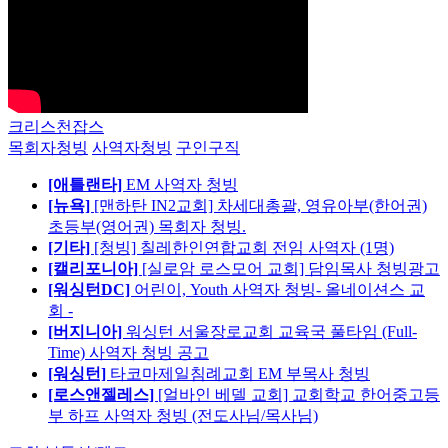
크리스천잡스
목회자청빙
사역자청빙
구인구직
[애틀랜타]
EM 사역자 청빙
[뉴욕]
[맨하탄 IN2교회] 차세대총괄, 영유아부(한어권)
초등부(영어권) 목회자 청빙.
[기타]
[청빙] 칠레한인연합교회 전임 사역자 (1명)
[캘리포니아]
[실로암 로스모어 교회] 담임목사 청빙광고
[워싱턴DC]
어린이, Youth 사역자 청빙- 올네이션스 교
회 -
[버지니아]
워싱턴 서울장로교회 교육국 풀타임 (Full-
Time) 사역자 청빙 공고
[워싱턴]
타코마제일침례교회 EM 부목사 청빙
[로스앤젤레스]
[얼바인 베델 교회] 교회학교 한어중고등
부 하프 사역자 청빙 (전도사님/목사님)