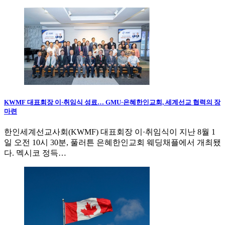
KWMF 대표회장 이·취임식 성료… GMU·은혜한인교회, 세계선교 협력의 장
마련
한인세계선교사회(KWMF) 대표회장 이·취임식이 지난 8월 1
일 오전 10시 30분, 풀러튼 은혜한인교회 웨딩채플에서 개최됐
다. 멕시코 정득…