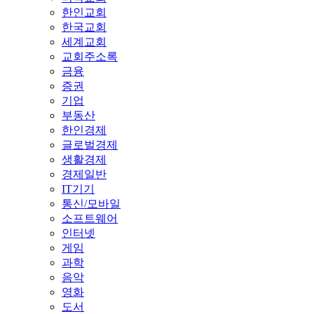
한인교회
한국교회
세계교회
교회주소록
금융
증권
기업
부동산
한인경제
글로벌경제
생활경제
경제일반
IT기기
통신/모바일
소프트웨어
인터넷
게임
과학
음악
영화
도서