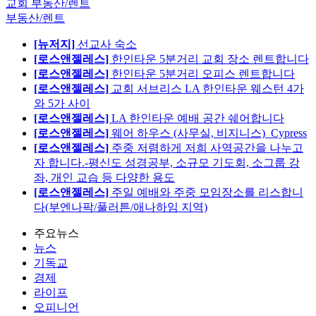
교회 부동산/렌트
부동산/렌트
[뉴저지]
선교사 숙소
[로스앤젤레스]
한인타운 5분거리 교회 장소 렌트합니다
[로스앤젤레스]
한인타운 5분거리 오피스 렌트합니다
[로스앤젤레스]
교회 서브리스 LA 한인타운 웨스턴 4가
와 5가 사이
[로스앤젤레스]
LA 한인타운 예배 공간 쉐어합니다
[로스앤젤레스]
웨어 하우스 (사무실, 비지니스)_Cypress
[로스앤젤레스]
주중 저렴하게 저희 사역공간을 나누고
자 합니다.-평신도 성경공부, 소규모 기도회, 소그룹 강
좌, 개인 교습 등 다양한 용도
[로스앤젤레스]
주일 예배와 주중 모임장소를 리스합니
다(부엔나팍/풀러튼/애나하임 지역)
주요뉴스
뉴스
기독교
경제
라이프
오피니언