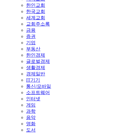
한인교회
한국교회
세계교회
교회주소록
금융
증권
기업
부동산
한인경제
글로벌경제
생활경제
경제일반
IT기기
통신/모바일
소프트웨어
인터넷
게임
과학
음악
영화
도서