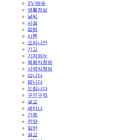
TV/방송
생활정보
날씨
사설
칼럼
시론
오피니언
기고
기자의눈
목회자청빙
사역자청빙
삽니다
팝니다
드립니다
구인구직
설교
세미나
간증
찬양
일반
설교