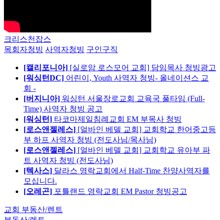
크리스천잡스
목회자청빙
사역자청빙
구인구직
[캘리포니아]
[실로암 로스모어 교회] 담임목사 청빙광고
[워싱턴DC]
어린이, Youth 사역자 청빙- 올네이션스 교
회 -
[버지니아]
워싱턴 서울장로교회 교육국 풀타임 (Full-
Time) 사역자 청빙 공고
[워싱턴]
타코마제일침례교회 EM 부목사 청빙
[로스앤젤레스]
[얼바인 베델 교회] 교회학교 한어중고등
부 하프 사역자 청빙 (전도사님/목사님)
[로스앤젤레스]
[얼바인 베델 교회] 교회학교 유아부 파
트 사역자 청빙 (전도사님)
[텍사스]
달라스 영락교회에서 Half-Time 찬양사역자를
모십니다.
[오레곤]
포틀랜드 영락교회 EM Pastor 청빙공고
교회 부동산/렌트
부동산/렌트