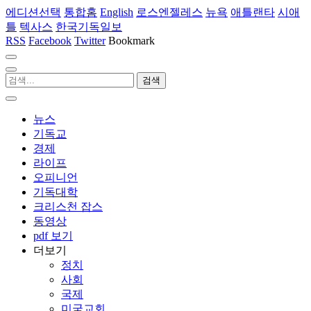
에디션선택
통합홈
English
로스엔젤레스
뉴욕
애틀랜타
시애
틀
텍사스
한국기독일보
RSS
Facebook
Twitter
Bookmark
뉴스
기독교
경제
라이프
오피니언
기독대학
크리스천 잡스
동영상
pdf 보기
더보기
정치
사회
국제
미국교회