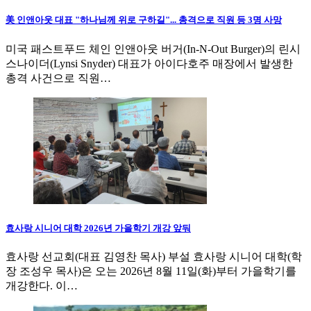
美 인앤아웃 대표 "하나님께 위로 구하길"... 총격으로 직원 등 3명 사망
미국 패스트푸드 체인 인앤아웃 버거(In-N-Out Burger)의 린시
스나이더(Lynsi Snyder) 대표가 아이다호주 매장에서 발생한
총격 사건으로 직원…
효사랑 시니어 대학 2026년 가을학기 개강 앞둬
효사랑 선교회(대표 김영찬 목사) 부설 효사랑 시니어 대학(학
장 조성우 목사)은 오는 2026년 8월 11일(화)부터 가을학기를
개강한다. 이…