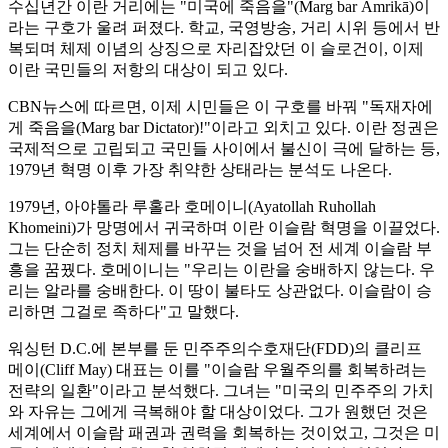
수십년간 이란 거리에는 "미국에 죽음을"(Marg bar Āmrikā)이
라는 구호가 울려 퍼졌다. 학교, 국영방송, 거리 시위 등에서 반
복되며 체제 이념의 상징으로 자리잡았던 이 슬로건이, 이제
이란 국민들의 저항의 대상이 되고 있다.
CBN뉴스에 따르면, 이제 시민들은 이 구호를 바꿔 "독재자에
게 죽음을(Marg bar Dictator)!"이라고 외치고 있다. 이란 정권은
국제적으로 고립되고 국민들 사이에서 불신이 극에 달하는 등,
1979년 혁명 이후 가장 취약한 상태라는 분석도 나온다.
1979년, 아야톨라 루홀라 호메이니(Ayatollah Ruhollah
Khomeini)가 망명에서 귀국하며 이란 이슬람 혁명을 이끌었다.
그는 단순히 정치 체제를 바꾸는 것을 넘어 전 세계 이슬람 부
흥을 꿈꿨다. 호메이니는 "우리는 이란을 숭배하지 않는다. 우
리는 알라를 숭배한다. 이 땅이 불타도 상관없다. 이슬람이 승
리하면 그걸로 족하다"고 말했다.
워싱턴 D.C.에 본부를 둔 민주주의수호재단(FDD)의 클리프
메이(Cliff May) 대표는 이를 "이슬람 우월주의를 회복하려는
전략의 일환"이라고 분석했다. 그녀는 "미국의 민주주의 가치
와 자유는 그에게 극복해야 할 대상이었다. 그가 원했던 것은
세계에서 이슬람 패권과 권력을 회복하는 것이었고, 그것은 미