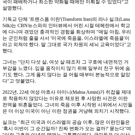
국이 패배하거나 최소한 약화될 때에만 이뤄질 수 있었다"고
설명했다.
기독교 단체 '트랜스폼 이란'(Transform Iran)의 라나 실크(Lana
Silk)는 CBN뉴스와의 인터뷰에서 어린 시절 테헤란에서 학교
에 다니며 겪었던 충격적인 경험을 회상하며 "매일 아침, 우리
는 군인처럼 줄을 서서 '미국에 죽음을, 이스라엘에 죽음을'이
라고 외쳐야 했다. 말 그대로 국가 차원의 세뇌 교육이었다"고
했다.
그녀는 "단지 다섯 살, 여섯 살 때조차 그 구호에 내면적인 거
부감을 느꼈다. 입을 움직이지 않기 위해 일부러 친구 뒤에 숨
기도 했다. 그게 옳지 않다는 걸 어릴 때부터 본능적으로 알았
다"고 덧붙였다.
2022년, 22세 여성 마흐사 아미니(Mahsa Amini)가 히잡을 제대
로 착용하지 않았다는 이유로 체포된 후 사망한 사건은 이란
전역을 뒤흔들었다. 그녀의 죽음 이후 시작된 시위에서 시민들
은 더 이상 미국이 아닌 이란 정권을 겨냥해 외치기 시작했다.
실크는 "최근 미국과 이스라엘의 공습 이후, 많은 이란인들은
'혹시 이번이 그 순간일까? 진짜 변화가 오는 걸까?' 묻는다"며
"이런 구호와 이념의 열매는 고통뿐이었다. 국민들은 더 이상