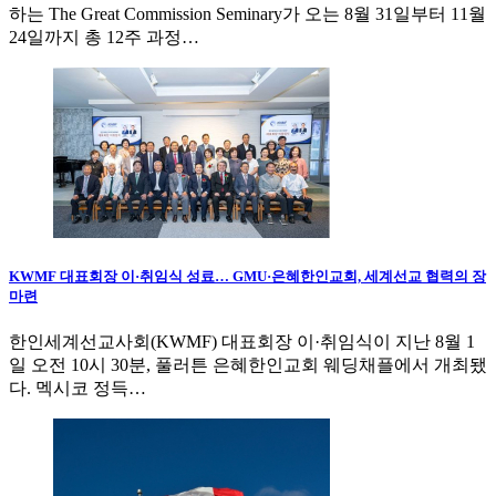
하는 The Great Commission Seminary가 오는 8월 31일부터 11월
24일까지 총 12주 과정…
KWMF 대표회장 이·취임식 성료… GMU·은혜한인교회, 세계선교 협력의 장
마련
한인세계선교사회(KWMF) 대표회장 이·취임식이 지난 8월 1
일 오전 10시 30분, 풀러튼 은혜한인교회 웨딩채플에서 개최됐
다. 멕시코 정득…