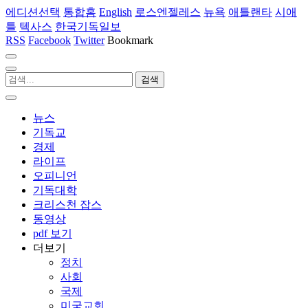
에디션선택
통합홈
English
로스엔젤레스
뉴욕
애틀랜타
시애
틀
텍사스
한국기독일보
RSS
Facebook
Twitter
Bookmark
뉴스
기독교
경제
라이프
오피니언
기독대학
크리스천 잡스
동영상
pdf 보기
더보기
정치
사회
국제
미국교회