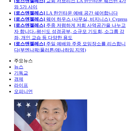
[로스앤젤레스]
교회 서브리스 LA 한인타운 웨스턴 4가
와 5가 사이
[로스앤젤레스]
LA 한인타운 예배 공간 쉐어합니다
[로스앤젤레스]
웨어 하우스 (사무실, 비지니스)_Cypress
[로스앤젤레스]
주중 저렴하게 저희 사역공간을 나누고
자 합니다.-평신도 성경공부, 소규모 기도회, 소그룹 강
좌, 개인 교습 등 다양한 용도
[로스앤젤레스]
주일 예배와 주중 모임장소를 리스합니
다(부엔나팍/풀러튼/애나하임 지역)
주요뉴스
뉴스
기독교
경제
라이프
오피니언