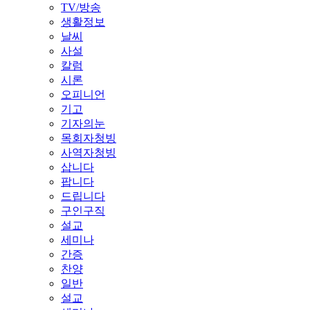
TV/방송
생활정보
날씨
사설
칼럼
시론
오피니언
기고
기자의눈
목회자청빙
사역자청빙
삽니다
팝니다
드립니다
구인구직
설교
세미나
간증
찬양
일반
설교