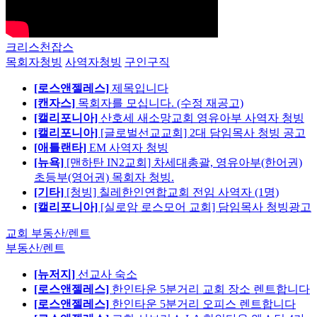
크리스천잡스
목회자청빙
사역자청빙
구인구직
[로스앤젤레스]
제목입니다
[캔자스]
목회자를 모십니다. (수정 재공고)
[캘리포니아]
산호세 새소망교회 영유아부 사역자 청빙
[캘리포니아]
[글로벌선교교회] 2대 담임목사 청빙 공고
[애틀랜타]
EM 사역자 청빙
[뉴욕]
[맨하탄 IN2교회] 차세대총괄, 영유아부(한어권)
초등부(영어권) 목회자 청빙.
[기타]
[청빙] 칠레한인연합교회 전임 사역자 (1명)
[캘리포니아]
[실로암 로스모어 교회] 담임목사 청빙광고
교회 부동산/렌트
부동산/렌트
[뉴저지]
선교사 숙소
[로스앤젤레스]
한인타운 5분거리 교회 장소 렌트합니다
[로스앤젤레스]
한인타운 5분거리 오피스 렌트합니다