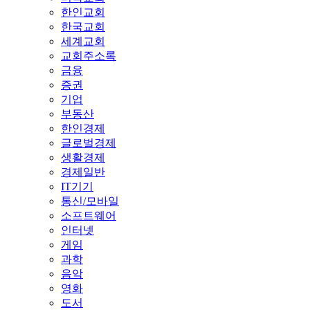
한인교회
한국교회
세계교회
교회주소록
금융
증권
기업
부동산
한인경제
글로벌경제
생활경제
경제일반
IT기기
통신/모바일
소프트웨어
인터넷
게임
과학
음악
영화
도서