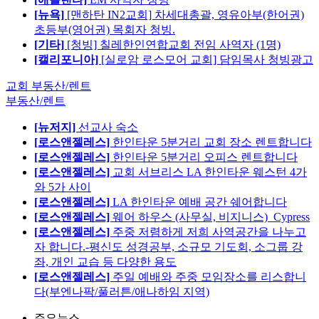
[뉴욕]
[맨하탄 IN2교회] 차세대총괄, 영유아부(한어권)
초등부(영어권) 목회자 청빙.
[기타]
[청빙] 칠레한인연합교회 전임 사역자 (1명)
[캘리포니아]
[실로암 로스모어 교회] 담임목사 청빙광고
교회 부동산/렌트
부동산/렌트
[뉴저지]
선교사 숙소
[로스앤젤레스]
한인타운 5분거리 교회 장소 렌트합니다
[로스앤젤레스]
한인타운 5분거리 오피스 렌트합니다
[로스앤젤레스]
교회 서브리스 LA 한인타운 웨스턴 4가
와 5가 사이
[로스앤젤레스]
LA 한인타운 예배 공간 쉐어합니다
[로스앤젤레스]
웨어 하우스 (사무실, 비지니스)_Cypress
[로스앤젤레스]
주중 저렴하게 저희 사역공간을 나누고
자 합니다.-평신도 성경공부, 소규모 기도회, 소그룹 강
좌, 개인 교습 등 다양한 용도
[로스앤젤레스]
주일 예배와 주중 모임장소를 리스합니
다(부엔나팍/풀러튼/애나하임 지역)
주요뉴스