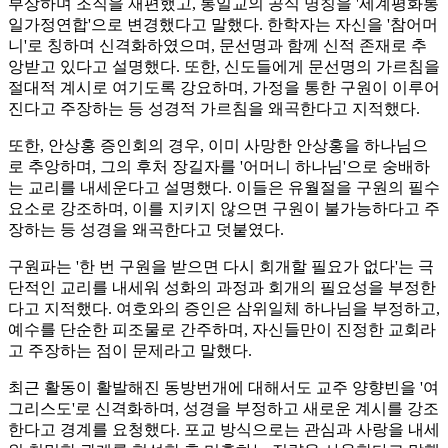
부상하며 조직을 재편했고, 통일교의 공식 명칭을 '세계평화통
일가정연합'으로 변경했다고 말했다. 한학자는 자신을 '참어머
니'로 칭하며 신격화하였으며, 문선명과 함께 신적 존재로 추
앙받고 있다고 설명했다. 또한, 신도들에게 문선명의 가르침을
절대적 계시로 여기도록 강요하며, 가정을 통한 구원이 이루어
진다고 주장하는 등 성경적 가르침을 왜곡한다고 지적했다.
또한, 안상홍 증인회의 경우, 이미 사망한 안상홍을 하나님으
로 추앙하며, 그의 후처 장길자를 '어머니 하나님'으로 숭배하
는 교리를 내세운다고 설명했다. 이들은 유월절을 구원의 필수
요소로 강조하며, 이를 지키지 않으면 구원이 불가능하다고 주
장하는 등 성경을 왜곡한다고 덧붙였다.
구원파는 '한 번 구원을 받으면 다시 회개할 필요가 없다'는 극
단적인 교리를 내세워 성화의 과정과 회개의 필요성을 부정한
다고 지적했다. 여호와의 증인은 삼위일체 하나님을 부정하고,
예수를 단순한 피조물로 간주하며, 자신들만이 진정한 교회라
고 주장하는 점이 문제라고 말했다.
최근 활동이 활발해진 동방번개에 대해서도 교주 양향빈을 '여
그리스도'로 신격화하며, 성경을 부정하고 새로운 계시를 강조
한다고 경계를 요청했다. 포교 방식으로는 관심과 사랑을 내세