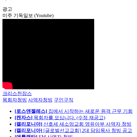
광고
미주 기독일보 (Youtube)
크리스천잡스
목회자청빙
사역자청빙
구인구직
[로스앤젤레스]
집에서 시작하는 새로운 원격 근무 기회
[캔자스]
목회자를 모십니다. (수정 재공고)
[캘리포니아]
산호세 새소망교회 영유아부 사역자 청빙
[캘리포니아]
[글로벌선교교회] 2대 담임목사 청빙 공고
[애틀랜타]
EM 사역자 청빙