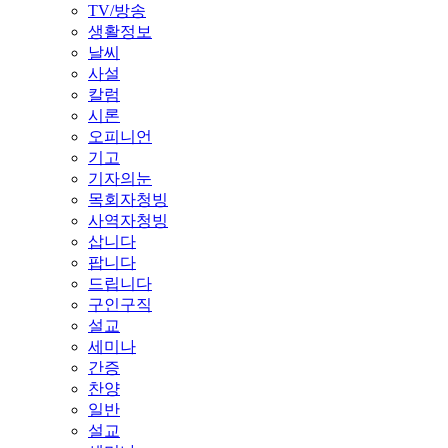
TV/방송
생활정보
날씨
사설
칼럼
시론
오피니언
기고
기자의눈
목회자청빙
사역자청빙
삽니다
팝니다
드립니다
구인구직
설교
세미나
간증
찬양
일반
설교