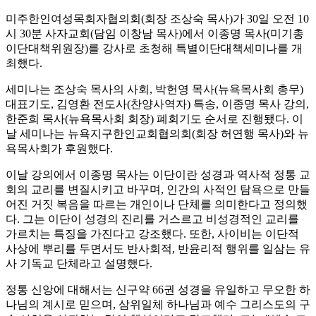
미주한인여성목회자협의회(회장 조상숙 목사)가 30일 오전 10
시 30분 사자교회(담임 이창남 목사)에서 이종명 목사(미기총
이단대책위원장)를 강사로 초청해 특별이단대책세미나를 개
최했다.
세미나는 조상숙 목사의 사회, 박헌영 목사(뉴욕목사회 총무)
대표기도, 김영환 전도사(찬양사역자) 특송, 이종명 목사 강의,
한준희 목사(뉴욕목사회 회장) 폐회기도 순서로 진행됐다. 이
날 세미나는 뉴욕지구한인교회협의회(회장 허연행 목사)와 뉴
욕목사회가 후원했다.
이날 강의에서 이종명 목사는 이단이란 성경과 역사적 정통 교
회의 교리를 변질시키고 바꾸며, 인간의 사적인 탐욕으로 만들
어진 거짓 복음을 따르는 개인이나 단체를 의미한다고 정의했
다. 그는 이단이 성경의 진리를 거스르고 비성경적인 교리를
가르치는 특징을 가진다고 강조했다. 또한, 사이비는 이단적
사상에 뿌리를 두면서도 반사회적, 반윤리적 행위를 일삼는 유
사 기독교 단체라고 설명했다.
정통 신앙에 대해서는 신구약 66권 성경을 유일하고 무오한 하
나님의 계시로 믿으며, 삼위일체 하나님과 예수 그리스도의 구