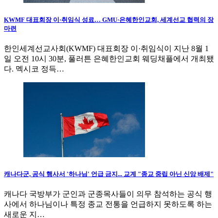
KWMF 대표회장 이·취임식 성료… GMU·은혜한인교회, 세계선교 협력의 장
마련
한인세계선교사회(KWMF) 대표회장 이·취임식이 지난 8월 1
일 오전 10시 30분, 풀러튼 은혜한인교회 웨딩채플에서 개최됐
다. 멕시코 정득…
캐나다군, 공식 행사서 '하나님' 언급 금지... 교계 "종교 중립 아닌 신앙 배제"
캐나다 국방부가 군인과 군종목사들이 의무 참석하는 공식 행
사에서 하나님이나 특정 종교 전통을 언급하지 못하도록 하는
새로운 지…