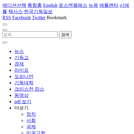
에디션선택
통합홈
English
로스엔젤레스
뉴욕
애틀랜타
시애
틀
텍사스
한국기독일보
RSS
Facebook
Twitter
Bookmark
뉴스
기독교
경제
라이프
오피니언
기독대학
크리스천 잡스
동영상
pdf 보기
더보기
정치
사회
국제
미국교회