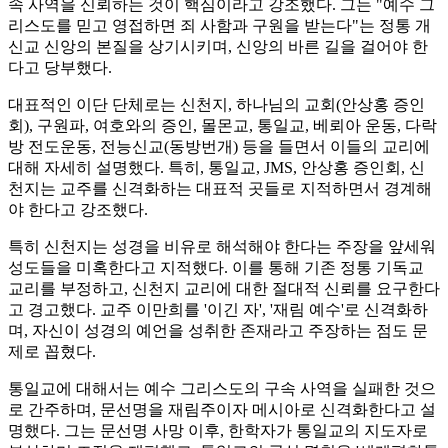
속 사역을 신뢰하는 것이 핵심이라고 강조했다. 그는 "예수 그
리스도를 믿고 영접하면 죄 사함과 구원을 받는다"는 정통 개
신교 신앙의 본질을 상기시키며, 신앙의 바른 길을 걸어야 한
다고 당부했다.
대표적인 이단 단체로는 신천지, 하나님의 교회(안상홍 증인
회), 구원파, 여호와의 증인, 몰몬교, 통일교, 베뢰아 운동, 다락
방 전도운동, 전능신교(동방번개) 등을 들면서 이들의 교리에
대해 자세히 설명했다. 특히, 통일교, JMS, 안상홍 증인회, 신
천지는 교주를 신격화하는 대표적 곳들로 지적하면서 경계해
야 한다고 강조했다.
특히 신천지는 성경을 비유로 해석해야 한다는 주장을 앞세워
성도들을 미혹한다고 지적했다. 이를 통해 기존 정통 기독교
교리를 부정하고, 신천지 교리에 대한 절대적 신뢰를 요구한다
고 경고했다. 교주 이만희를 '이긴 자', '재림 예수'로 신격화하
며, 자신이 성경의 예언을 성취한 존재라고 주장하는 점도 문
제로 꼽혔다.
통일교에 대해서는 예수 그리스도의 구속 사역을 실패한 것으
로 간주하며, 문선명을 재림주이자 메시아로 신격화한다고 설
명했다. 그는 문선명 사망 이후, 한학자가 통일교의 지도자로