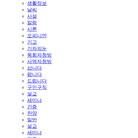
생활정보
날씨
사설
칼럼
시론
오피니언
기고
기자의눈
목회자청빙
사역자청빙
삽니다
팝니다
드립니다
구인구직
설교
세미나
간증
찬양
일반
설교
세미나