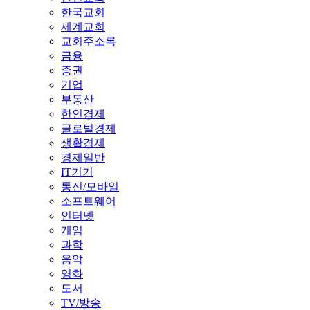
한국교회
세계교회
교회주소록
금융
증권
기업
부동산
한인경제
글로벌경제
생활경제
경제일반
IT기기
통신/모바일
소프트웨어
인터넷
게임
과학
음악
영화
도서
TV/방송