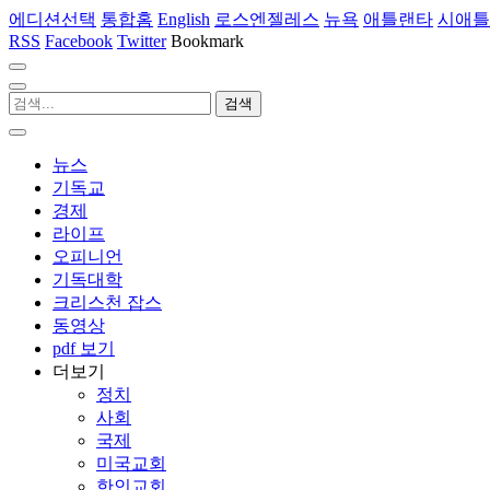
에디션선택
통합홈
English
로스엔젤레스
뉴욕
애틀랜타
시애틀
RSS
Facebook
Twitter
Bookmark
뉴스
기독교
경제
라이프
오피니언
기독대학
크리스천 잡스
동영상
pdf 보기
더보기
정치
사회
국제
미국교회
한인교회