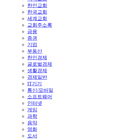
한인교회
한국교회
세계교회
교회주소록
금융
증권
기업
부동산
한인경제
글로벌경제
생활경제
경제일반
IT기기
통신/모바일
소프트웨어
인터넷
게임
과학
음악
영화
도서