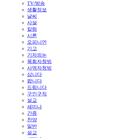
TV/방송
생활정보
날씨
사설
칼럼
시론
오피니언
기고
기자의눈
목회자청빙
사역자청빙
삽니다
팝니다
드립니다
구인구직
설교
세미나
간증
찬양
일반
설교