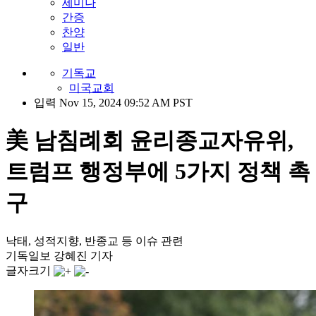
세미나
간증
찬양
일반
기독교
미국교회
입력 Nov 15, 2024 09:52 AM PST
美 남침례회 윤리종교자유위,
트럼프 행정부에 5가지 정책 촉
구
낙태, 성적지향, 반종교 등 이슈 관련
기독일보 강혜진 기자
글자크기