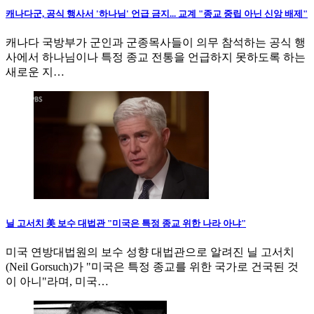
캐나다군, 공식 행사서 '하나님' 언급 금지... 교계 "종교 중립 아닌 신앙 배제"
캐나다 국방부가 군인과 군종목사들이 의무 참석하는 공식 행
사에서 하나님이나 특정 종교 전통을 언급하지 못하도록 하는
새로운 지…
닐 고서치 美 보수 대법관 "미국은 특정 종교 위한 나라 아냐"
미국 연방대법원의 보수 성향 대법관으로 알려진 닐 고서치
(Neil Gorsuch)가 "미국은 특정 종교를 위한 국가로 건국된 것
이 아니"라며, 미국…