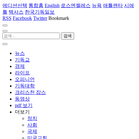
에디션선택
통합홈
English
로스엔젤레스
뉴욕
애틀랜타
시애
틀
텍사스
한국기독일보
RSS
Facebook
Twitter
Bookmark
뉴스
기독교
경제
라이프
오피니언
기독대학
크리스천 잡스
동영상
pdf 보기
더보기
정치
사회
국제
미국교회