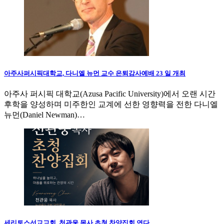
아주사퍼시픽대학교, 다니엘 뉴먼 교수 은퇴감사예배 23 일 개최
아주사 퍼시픽 대학교(Azusa Pacific University)에서 오랜 시간
후학을 양성하며 미주한인 교계에 선한 영향력을 전한 다니엘
뉴먼(Daniel Newman)…
세리토스선교교회, 천관웅 목사 초청 찬양집회 연다