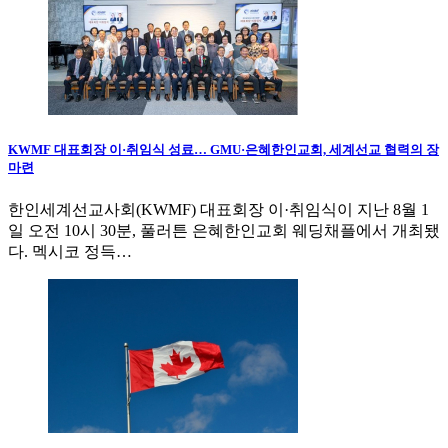
KWMF 대표회장 이·취임식 성료… GMU·은혜한인교회, 세계선교 협력의 장
마련
한인세계선교사회(KWMF) 대표회장 이·취임식이 지난 8월 1
일 오전 10시 30분, 풀러튼 은혜한인교회 웨딩채플에서 개최됐
다. 멕시코 정득…