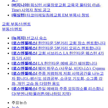
[버지니아]
워싱턴 서울장로교회 교육국 풀타임 (Full-
Time) 사역자 청빙 공고
[워싱턴]
타코마제일침례교회 EM 부목사 청빙
교회 부동산/렌트
부동산/렌트
[뉴저지]
선교사 숙소
[로스앤젤레스]
한인타운 5분거리 교회 장소 렌트합니다
[로스앤젤레스]
한인타운 5분거리 오피스 렌트합니다
[로스앤젤레스]
교회 서브리스 LA 한인타운 웨스턴 4가
와 5가 사이
[로스앤젤레스]
LA 한인타운 예배 공간 쉐어합니다
[로스앤젤레스]
웨어 하우스 (사무실, 비지니스)_Cypress
[로스앤젤레스]
주중 저렴하게 저희 사역공간을 나누고
자 합니다.-평신도 성경공부, 소규모 기도회, 소그룹 강
좌, 개인 교습 등 다양한 용도
[로스앤젤레스]
주일 예배와 주중 모임장소를 리스합니
다(부엔나팍/풀러튼/애나하임 지역)
주요뉴스
뉴스