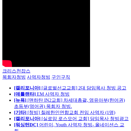
크리스천잡스
목회자청빙
사역자청빙
구인구직
[캘리포니아]
[글로벌선교교회] 2대 담임목사 청빙 공고
[애틀랜타]
EM 사역자 청빙
[뉴욕]
[맨하탄 IN2교회] 차세대총괄, 영유아부(한어권)
초등부(영어권) 목회자 청빙.
[기타]
[청빙] 칠레한인연합교회 전임 사역자 (1명)
[캘리포니아]
[실로암 로스모어 교회] 담임목사 청빙광고
[워싱턴DC]
어린이, Youth 사역자 청빙- 올네이션스 교
회 -