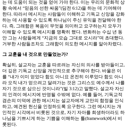
는 데 도움이 되는 것을 얻어 가야 한다. 이는 우리의 문화적 상
황 속에서 “믿음의 선한 싸움”(딤전 6:12)을 하는 데 기여해야
한다. 따라서 메시지는 사람들이 이해하고 기독교 신앙을 강화
하는 데 사용할 수 있도록 하나님이 주신 유익을 전달해야 한
다. 즉, 그래함은 복음이 무엇을 의미하고 요구하는지 모두가
이해할 수 있도록 메시지를 명확히 했다. 변화하는 수십 년 동
안 그는 사람들에게 “지금의 모습 그대로 오시라”며 초대했다.
거부한 사람들조차도 그래함이 의도한 메시지를 알아차렸다.
그 교훈을 내 것으로 만들었는가?
확실히, 설교자는 교훈을 따르려는 자신의 의사를 받아들이고,
더 깊은 기독교 신앙을 개인적으로 추구해야 한다. 바울은 이
를 “내가 이미 얻었다 함도 아니요 온전히 이루었다 함도 아니
라 오직 내가 얻으려고 달려가는 것은 그리스도 예수께서 나를
자기 것으로 삼으신 것이니라”(빌 3:12)고 말했다. 설교자 자신
의 인격이 메시지에 반영될 수밖에 없다. 예를 들어, 기독교적
겸손의 미덕에 관한 메시지는 설교자에게 교만의 함정을 인식
하고, 예견된 헌신을 인정하도록 요구한다. 그런 메시지는 개
인적인 시각에서 비롯된 것으로, 자기 자아를 희생하더라도 하
나님을 기쁘시게 하는 기쁨을 이해하는 틀(framework)에서 비
롯된다.