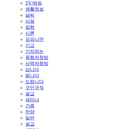
TV/방송
생활정보
날씨
사설
칼럼
시론
오피니언
기고
기자의눈
목회자청빙
사역자청빙
삽니다
팝니다
드립니다
구인구직
설교
세미나
간증
찬양
일반
설교