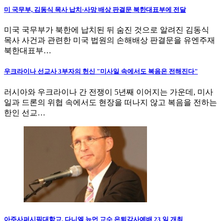
미 국무부, 김동식 목사 납치·사망 배상 판결문 북한대표부에 전달
미국 국무부가 북한에 납치된 뒤 숨진 것으로 알려진 김동식
목사 사건과 관련한 미국 법원의 손해배상 판결문을 유엔주재
북한대표부…
우크라이나 선교사 3부자의 헌신 "미사일 속에서도 복음은 전해진다"
러시아와 우크라이나 간 전쟁이 5년째 이어지는 가운데, 미사
일과 드론의 위협 속에서도 현장을 떠나지 않고 복음을 전하는
한인 선교…
아주사퍼시픽대학교, 다니엘 뉴먼 교수 은퇴감사예배 23 일 개최