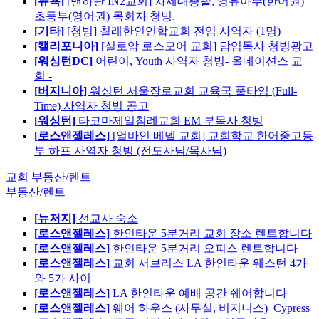
[뉴욕]
[맨하탄 IN2교회] 차세대총괄, 영유아부(한어권)
초등부(영어권) 목회자 청빙.
[기타]
[청빙] 칠레한인연합교회 전임 사역자 (1명)
[캘리포니아]
[실로암 로스모어 교회] 담임목사 청빙광고
[워싱턴DC]
어린이, Youth 사역자 청빙- 올네이션스 교
회 -
[버지니아]
워싱턴 서울장로교회 교육국 풀타임 (Full-
Time) 사역자 청빙 공고
[워싱턴]
타코마제일침례교회 EM 부목사 청빙
[로스앤젤레스]
[얼바인 베델 교회] 교회학교 한어중고등
부 하프 사역자 청빙 (전도사님/목사님)
교회 부동산/렌트
부동산/렌트
[뉴저지]
선교사 숙소
[로스앤젤레스]
한인타운 5분거리 교회 장소 렌트합니다
[로스앤젤레스]
한인타운 5분거리 오피스 렌트합니다
[로스앤젤레스]
교회 서브리스 LA 한인타운 웨스턴 4가
와 5가 사이
[로스앤젤레스]
LA 한인타운 예배 공간 쉐어합니다
[로스앤젤레스]
웨어 하우스 (사무실, 비지니스)_Cypress