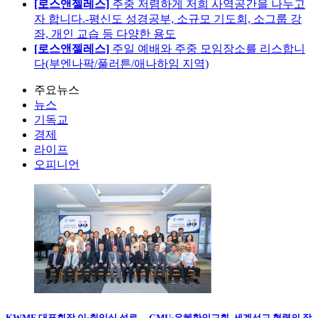
[로스앤젤레스]
주중 저렴하게 저희 사역공간을 나누고
자 합니다.-평신도 성경공부, 소규모 기도회, 소그룹 강
좌, 개인 교습 등 다양한 용도
[로스앤젤레스]
주일 예배와 주중 모임장소를 리스합니
다(부엔나팍/풀러튼/애나하임 지역)
주요뉴스
뉴스
기독교
경제
라이프
오피니언
KWMF 대표회장 이·취임식 성료… GMU·은혜한인교회, 세계선교 협력의 장