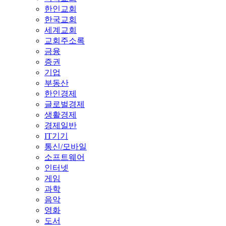
한인교회
한국교회
세계교회
교회주소록
금융
증권
기업
부동산
한인경제
글로벌경제
생활경제
경제일반
IT기기
통신/모바일
소프트웨어
인터넷
게임
과학
음악
영화
도서