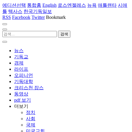
에디션선택
통합홈
English
로스엔젤레스
뉴욕
애틀랜타
시애
틀
텍사스
한국기독일보
RSS
Facebook
Twitter
Bookmark
뉴스
기독교
경제
라이프
오피니언
기독대학
크리스천 잡스
동영상
pdf 보기
더보기
정치
사회
국제
미국교회