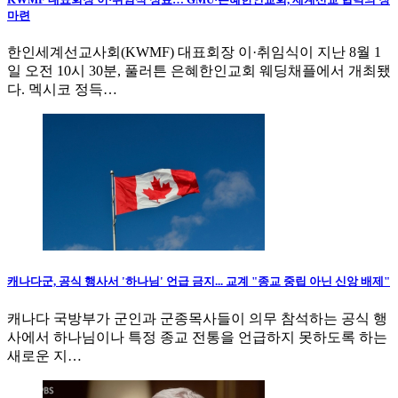
마련
한인세계선교사회(KWMF) 대표회장 이·취임식이 지난 8월 1
일 오전 10시 30분, 풀러튼 은혜한인교회 웨딩채플에서 개최됐
다. 멕시코 정득…
캐나다군, 공식 행사서 '하나님' 언급 금지... 교계 "종교 중립 아닌 신앙 배제"
캐나다 국방부가 군인과 군종목사들이 의무 참석하는 공식 행
사에서 하나님이나 특정 종교 전통을 언급하지 못하도록 하는
새로운 지…