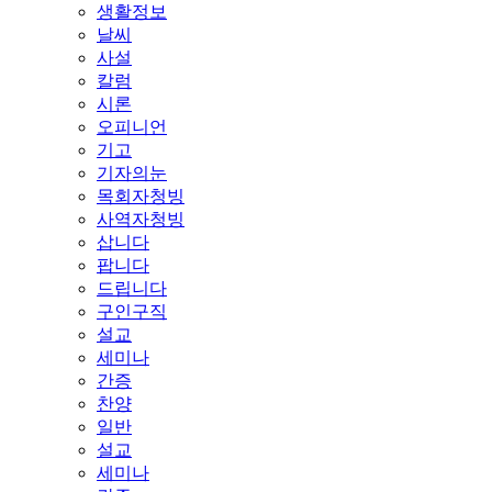
생활정보
날씨
사설
칼럼
시론
오피니언
기고
기자의눈
목회자청빙
사역자청빙
삽니다
팝니다
드립니다
구인구직
설교
세미나
간증
찬양
일반
설교
세미나