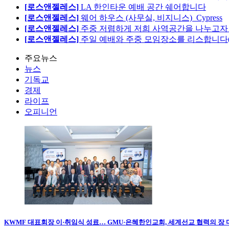
[로스앤젤레스]
LA 한인타운 예배 공간 쉐어합니다
[로스앤젤레스]
웨어 하우스 (사무실, 비지니스)_Cypress
[로스앤젤레스]
주중 저렴하게 저희 사역공간을 나누고자 합
[로스앤젤레스]
주일 예배와 주중 모임장소를 리스합니다
주요뉴스
뉴스
기독교
경제
라이프
오피니언
KWMF 대표회장 이·취임식 성료… GMU·은혜한인교회, 세계선교 협력의 장 