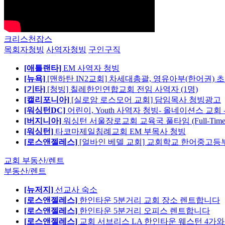
크리스천잡스
목회자청빙
사역자청빙
구인구직
[애틀랜타]
EM 사역자 청빙
[뉴욕]
[맨하탄 IN2교회] 차세대총괄, 영유아부(한어권) 
[기타]
[청빙] 칠레한인연합교회 전임 사역자 (1명)
[캘리포니아]
[실로암 로스모어 교회] 담임목사 청빙광고
[워싱턴DC]
어린이, Youth 사역자 청빙- 올네이션스 교회 
[버지니아]
워싱턴 서울장로교회 교육국 풀타임 (Full-Tim
[워싱턴]
타코마제일침례교회 EM 부목사 청빙
[로스앤젤레스]
[얼바인 베델 교회] 교회학교 한어중고등부
교회 부동산/렌트
부동산/렌트
[뉴저지]
선교사 숙소
[로스앤젤레스]
한인타운 5분거리 교회 장소 렌트합니다
[로스앤젤레스]
한인타운 5분거리 오피스 렌트합니다
[로스앤젤레스]
교회 서브리스 LA 한인타운 웨스턴 4가와