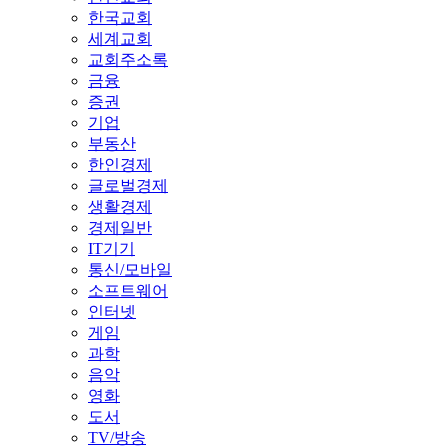
한국교회
세계교회
교회주소록
금융
증권
기업
부동산
한인경제
글로벌경제
생활경제
경제일반
IT기기
통신/모바일
소프트웨어
인터넷
게임
과학
음악
영화
도서
TV/방송