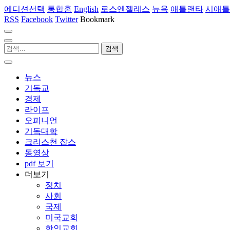
에디션선택
통합홈
English
로스엔젤레스
뉴욕
애틀랜타
시애틀
RSS
Facebook
Twitter
Bookmark
뉴스
기독교
경제
라이프
오피니언
기독대학
크리스천 잡스
동영상
pdf 보기
더보기
정치
사회
국제
미국교회
한인교회