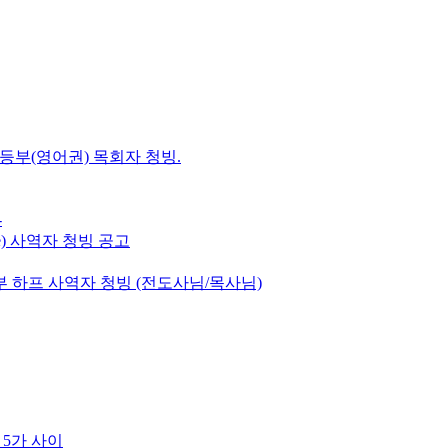
초등부(영어권) 목회자 청빙.
-
e) 사역자 청빙 공고
 하프 사역자 청빙 (전도사님/목사님)
 5가 사이