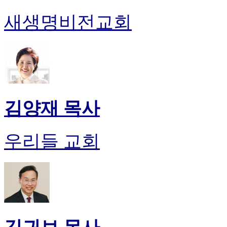
새생명비전교회
김양재 목사
우리들 교회