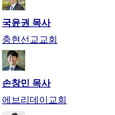
국윤권 목사
충현선교교회
손창민 목사
에브리데이교회