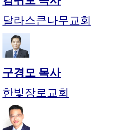
김귀보 목사
달라스큰나무교회
구경모 목사
한빛장로교회