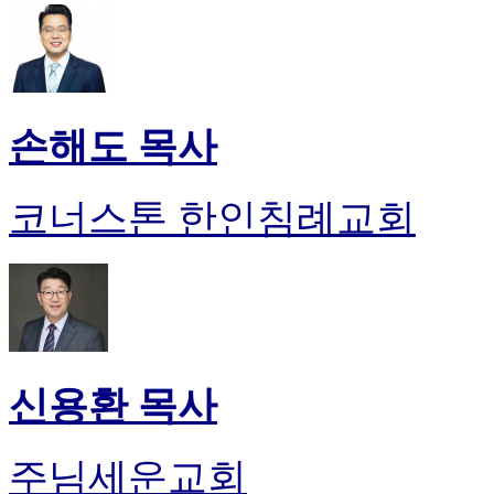
손해도 목사
코너스톤 한인침례교회
신용환 목사
주님세운교회