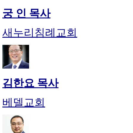
궁 인 목사
새누리침례교회
김한요 목사
베델교회