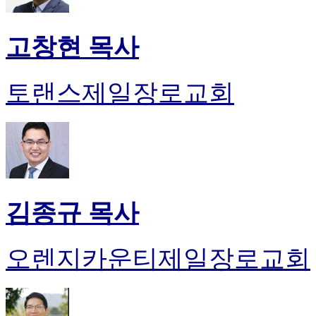
고창현 목사
토랜스제일장로교회
김종규 목사
오렌지카운티제일장로교회