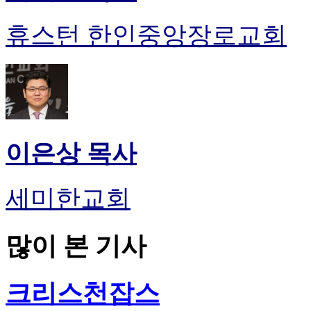
휴스턴 한인중앙장로교회
이은상 목사
세미한교회
많이 본 기사
크리스천잡스