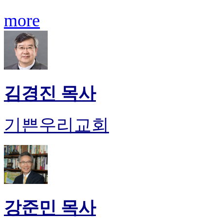
more
김경진 목사
기쁜우리교회
강준민 목사