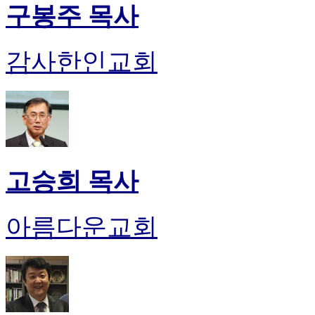
구봉주 목사
감사한인교회
고승희 목사
아름다운교회