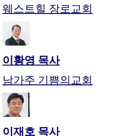
웨스트힐 장로교회
이황영 목사
남가주 기쁨의교회
이재호 목사