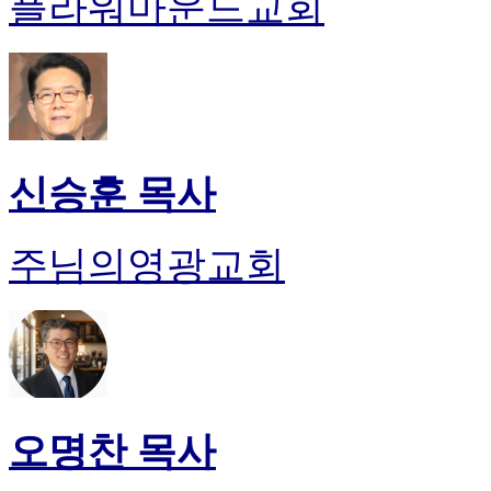
플라워마운드교회
신승훈 목사
주님의영광교회
오명찬 목사