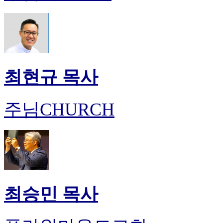
최현규 목사
주님CHURCH
최승민 목사