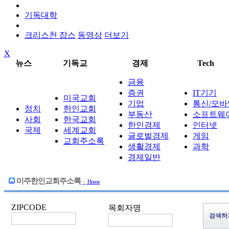
기독대학
크리스천 잡스
동영상
더보기
X
뉴스
기독교
경제
Tech
금융
증권
IT기기
미국교회
기업
통신/모바
정치
한인교회
부동산
소프트웨
사회
한국교회
한인경제
인터넷
국제
세계교회
글로벌경제
게임
교회주소록
생활경제
과학
경제일반
미주한인교회주소록
>
Home
ZIPCODE
목회자명