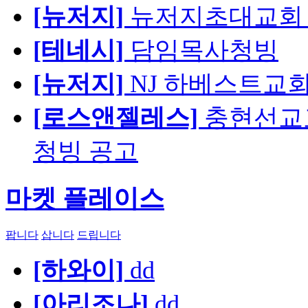
[뉴저지]
뉴저지초대교회 
[테네시]
담임목사청빙
[뉴저지]
NJ 하베스트교회 교육
[로스앤젤레스]
충현선교교회
청빙 공고
마켓 플레이스
팝니다
삽니다
드립니다
[하와이]
dd
[아리조나]
dd