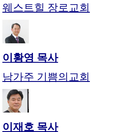
웨스트힐 장로교회
이황영 목사
남가주 기쁨의교회
이재호 목사