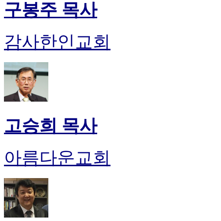
구봉주 목사
감사한인교회
고승희 목사
아름다운교회