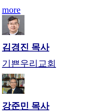
more
김경진 목사
기쁜우리교회
강준민 목사