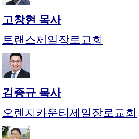
고창현 목사
토랜스제일장로교회
김종규 목사
오렌지카운티제일장로교회