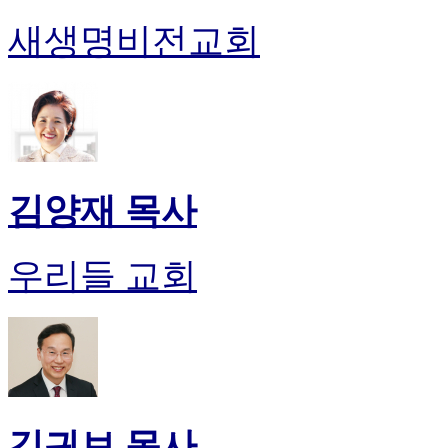
새생명비전교회
김양재 목사
우리들 교회
김귀보 목사