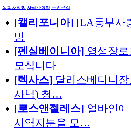
목회자청빙
사역자청빙
구인구직
[캘리포니아]
[LA동부사랑의
빙
[펜실베이니아]
영생장로
모십니다
[텍사스]
달라스베다니장로
사님) 청…
[로스앤젤레스]
얼바인에 
사역자분을 모…