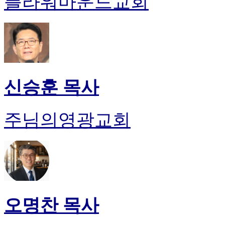
플라워마운드교회
신승훈 목사
주님의영광교회
오명찬 목사