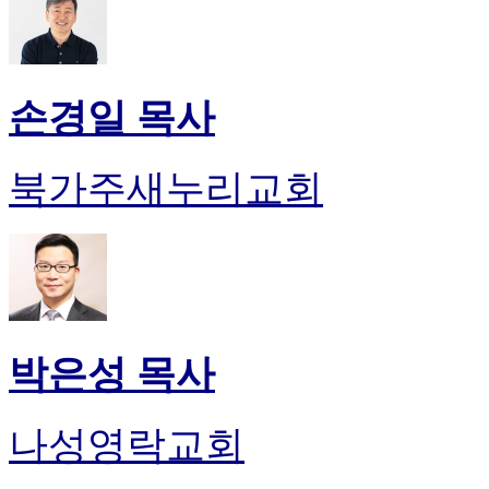
손경일 목사
북가주새누리교회
박은성 목사
나성영락교회