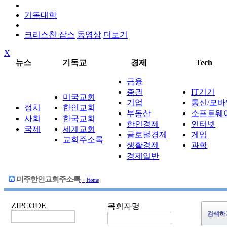
기독대학
크리스천 잡스
동영상
더보기
X
뉴스
기독교
경제
Tech
금융
증권
IT기기
미국교회
기업
통신/모바
정치
한인교회
부동산
소프트웨
사회
한국교회
한인경제
인터넷
국제
세계교회
글로벌경제
게임
교회주소록
생활경제
과학
경제일반
미주한인교회주소록
>
Home
ZIPCODE
목회자명