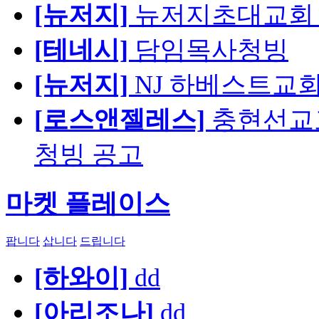
[뉴저지]
뉴저지초대교회 
[테네시]
담임목사청빙
[뉴저지]
NJ 하베스트교회 교육
[로스앤젤레스]
충현선교교회
청빙 공고
마켓 플레이스
팝니다
삽니다
드립니다
[하와이]
dd
[아리조나]
dd