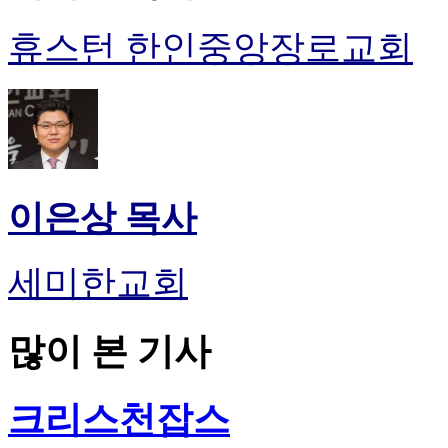
휴스턴 한인중앙장로교회
이은상 목사
세미한교회
많이 본 기사
크리스천잡스