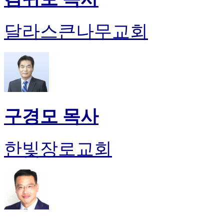
달라스큰나무교회
구경모 목사
한빛장로교회