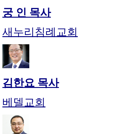
궁 인 목사
새누리침례교회
김한요 목사
베델교회