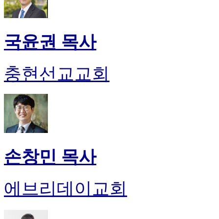
국윤권 목사
충현선교교회
손창민 목사
에브리데이교회