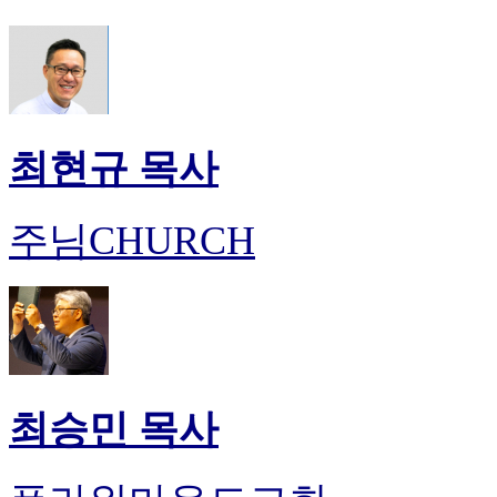
최현규 목사
주님CHURCH
최승민 목사