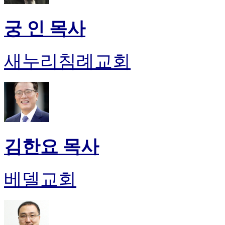
궁 인 목사
새누리침례교회
김한요 목사
베델교회