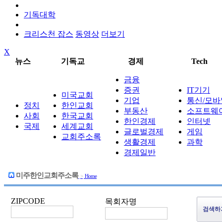
기독대학
크리스천 잡스
동영상
더보기
X
뉴스
기독교
경제
Tech
금융
증권
IT기기
미국교회
기업
통신/모바
정치
한인교회
부동산
소프트웨
사회
한국교회
한인경제
인터넷
국제
세계교회
글로벌경제
게임
교회주소록
생활경제
과학
경제일반
미주한인교회주소록
>
Home
ZIPCODE
목회자명