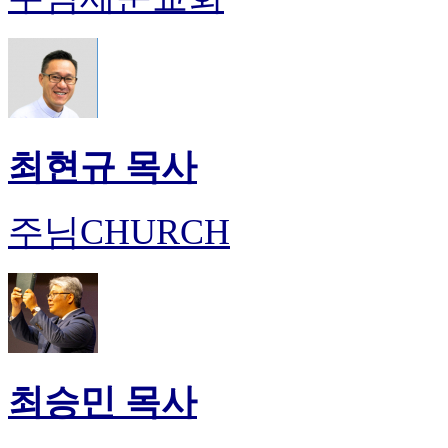
최현규 목사
주님CHURCH
최승민 목사