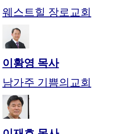
웨스트힐 장로교회
이황영 목사
남가주 기쁨의교회
이재호 목사