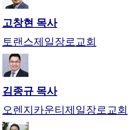
고창현 목사
토랜스제일장로교회
김종규 목사
오렌지카운티제일장로교회