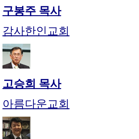
구봉주 목사
감사한인교회
고승희 목사
아름다운교회