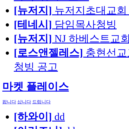
[뉴저지]
뉴저지초대교회 
[테네시]
담임목사청빙
[뉴저지]
NJ 하베스트교회 교육
[로스앤젤레스]
충현선교교회
청빙 공고
마켓 플레이스
팝니다
삽니다
드립니다
[하와이]
dd