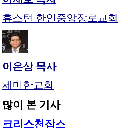
휴스턴 한인중앙장로교회
이은상 목사
세미한교회
많이 본 기사
크리스천잡스