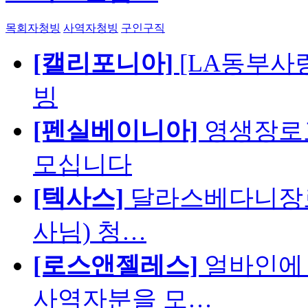
목회자청빙
사역자청빙
구인구직
[캘리포니아]
[LA동부사랑의
빙
[펜실베이니아]
영생장로
모십니다
[텍사스]
달라스베다니장로
사님) 청…
[로스앤젤레스]
얼바인에 
사역자분을 모…