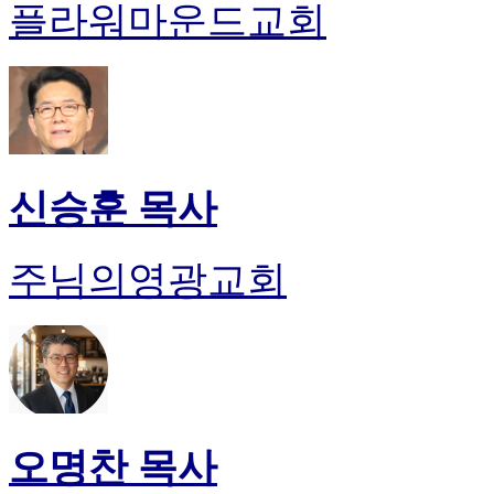
플라워마운드교회
신승훈 목사
주님의영광교회
오명찬 목사