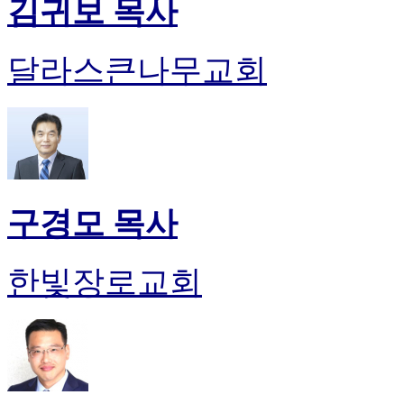
김귀보 목사
달라스큰나무교회
구경모 목사
한빛장로교회