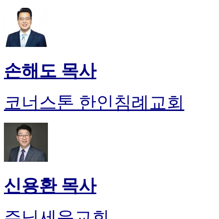
손해도 목사
코너스톤 한인침례교회
신용환 목사
주님세운교회