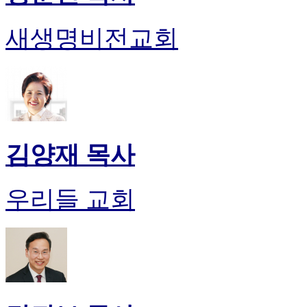
새생명비전교회
김양재 목사
우리들 교회