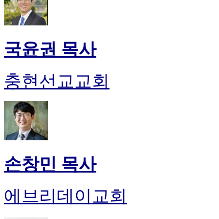
국윤권 목사
충현선교교회
손창민 목사
에브리데이교회