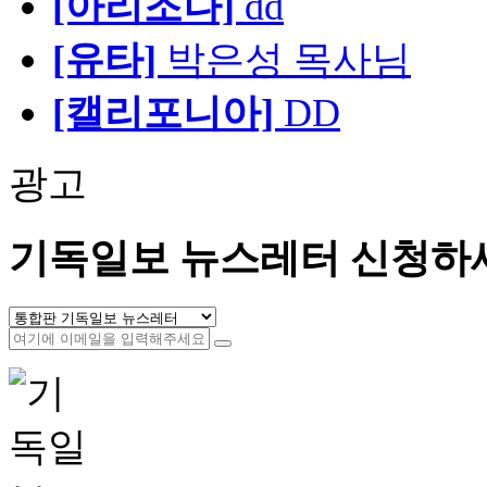
[아리조나]
dd
[유타]
박은성 목사님
[캘리포니아]
DD
광고
기독일보 뉴스레터 신청하