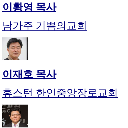
이황영 목사
남가주 기쁨의교회
이재호 목사
휴스턴 한인중앙장로교회