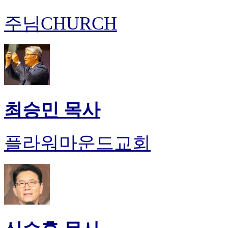
주님CHURCH
최승민 목사
플라워마운드교회