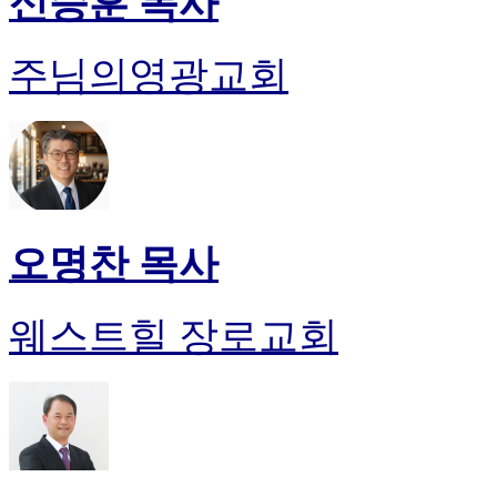
신승훈 목사
주님의영광교회
오명찬 목사
웨스트힐 장로교회