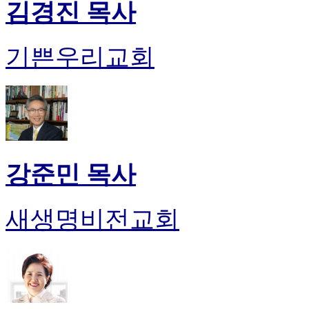
김경진 목사
기쁜우리교회
강준민 목사
새생명비전교회