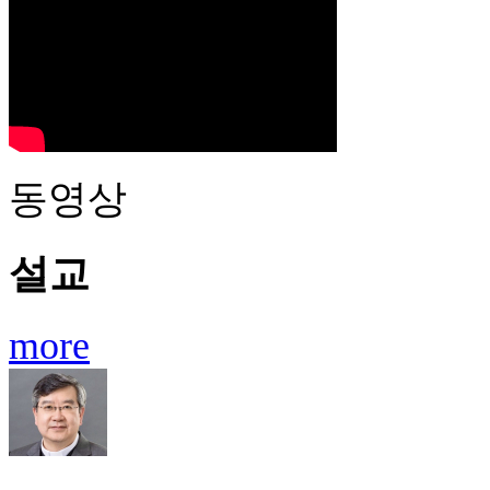
동영상
설교
more