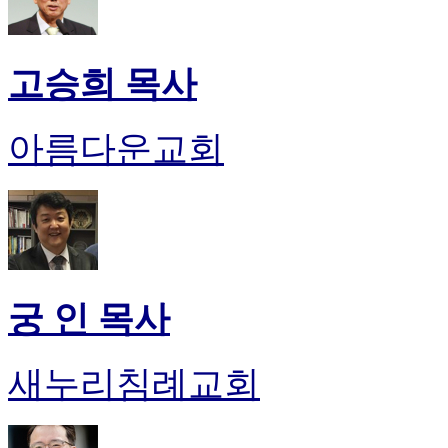
고승희 목사
아름다운교회
궁 인 목사
새누리침례교회