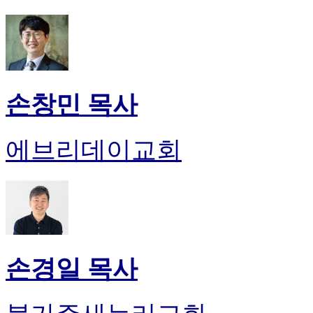
손창민 목사
에브리데이교회
손경일 목사