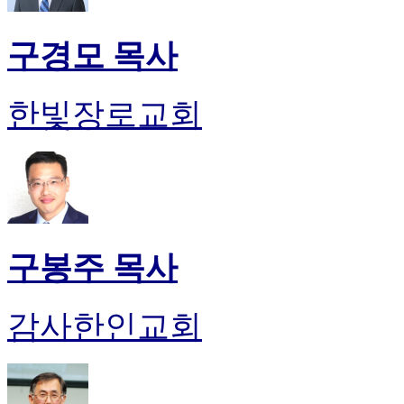
구경모 목사
한빛장로교회
구봉주 목사
감사한인교회