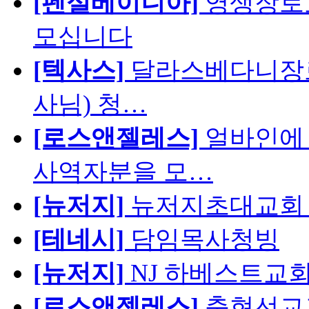
[펜실베이니아]
영생장로
모십니다
[텍사스]
달라스베다니장로
사님) 청…
[로스앤젤레스]
얼바인에 
사역자분을 모…
[뉴저지]
뉴저지초대교회 
[테네시]
담임목사청빙
[뉴저지]
NJ 하베스트교회 교육
[로스앤젤레스]
충현선교교회