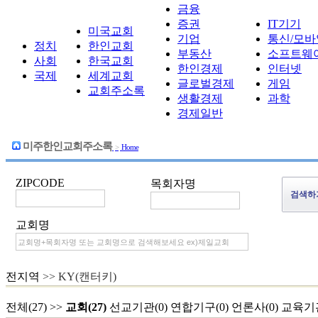
금융
증권
IT기기
미국교회
기업
통신/모바
정치
한인교회
부동산
소프트웨
사회
한국교회
한인경제
인터넷
국제
세계교회
글로벌경제
게임
교회주소록
생활경제
과학
경제일반
미주한인교회주소록
>
Home
ZIPCODE
목회자명
교회명
전지역
>> KY(캔터키)
전체(27)
>>
교회(27)
선교기관(0)
연합기구(0)
언론사(0)
교육기관