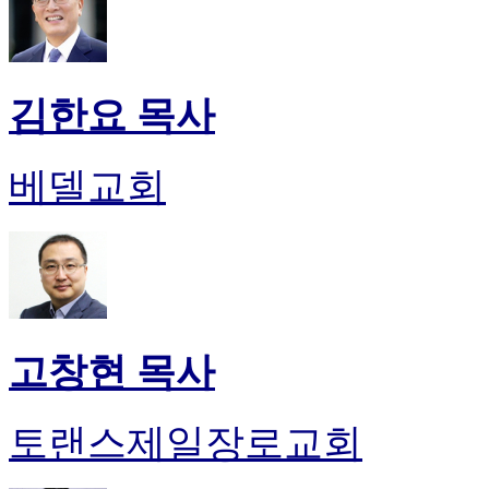
김한요 목사
베델교회
고창현 목사
토랜스제일장로교회