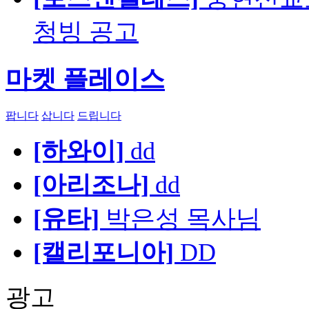
청빙 공고
마켓 플레이스
팝니다
삽니다
드립니다
[하와이]
dd
[아리조나]
dd
[유타]
박은성 목사님
[캘리포니아]
DD
광고