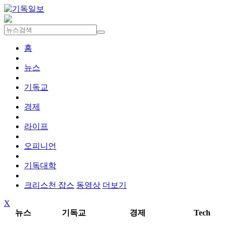
홈
뉴스
기독교
경제
라이프
오피니언
기독대학
크리스천 잡스
동영상
더보기
X
뉴스
기독교
경제
Tech