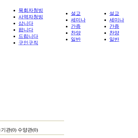
목회자청빙
설교
설교
사역자청빙
세미나
세미나
삽니다
간증
간증
팝니다
찬양
찬양
드립니다
일반
일반
구인구직
기관(0)
수양관(0)