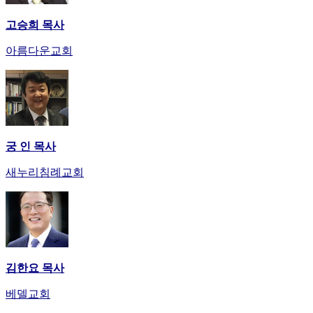
고승희 목사
아름다운교회
궁 인 목사
새누리침례교회
김한요 목사
베델교회