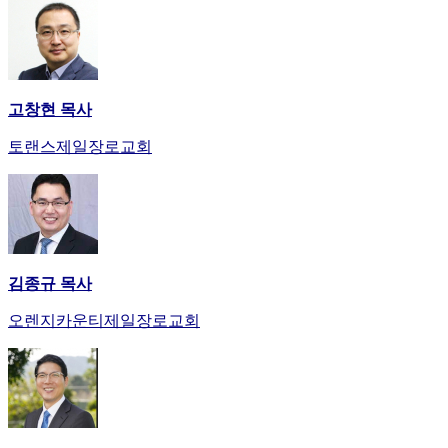
고창현 목사
토랜스제일장로교회
김종규 목사
오렌지카운티제일장로교회