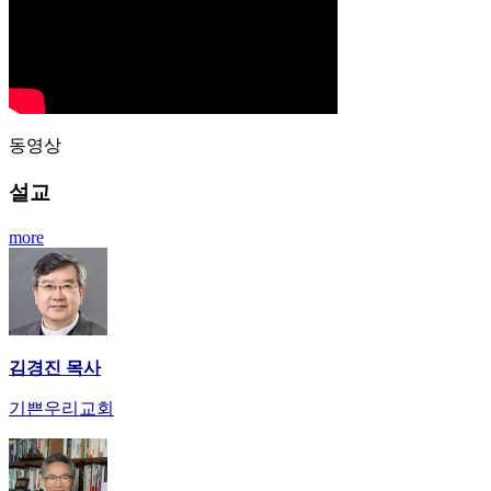
동영상
설교
more
김경진 목사
기쁜우리교회