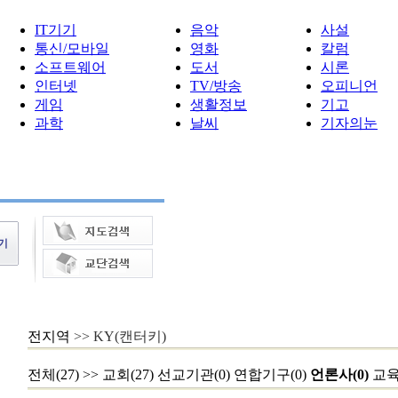
IT기기
음악
사설
통신/모바일
영화
칼럼
소프트웨어
도서
시론
인터넷
TV/방송
오피니언
게임
생활정보
기고
과학
날씨
기자의눈
전지역
>> KY(캔터키)
전체(27)
>>
교회(27)
선교기관(0)
연합기구(0)
언론사(0)
교육