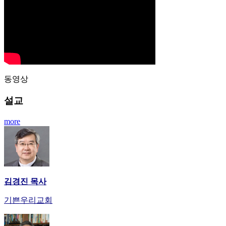
동영상
설교
more
김경진 목사
기쁜우리교회