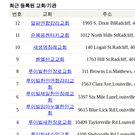
최근 등록된 교회/기관
번호
교회
주소
12
알파연합감리교회
1995 S. Dixie BlRadcliff, 
11
순복음켄터키교회
1012 North Hills StRadcliff
10
새생명침례교회
140 Logan St.Radcliff, 4
9
벧엘선교교회
1763 Hill St.Radcliff, 40
8
루이빌한인장로교회
311 Browns Ln.Matthews, 
루이빌한인연합감리교
7
1563 Clara Ave.Louisville,
회
루이빌제일한인침례교
6
5397 Six Mile LaneLouisvill
회
루이빌임마누엘한인교
5
9615 Blue Lick Rd.Louisvill
회
4
루이빌새한장로교회
10409 Taylorsville Rd.Louisvil
3
루이빌새소망교회
4100 Shelvyville Rd.Louisvill