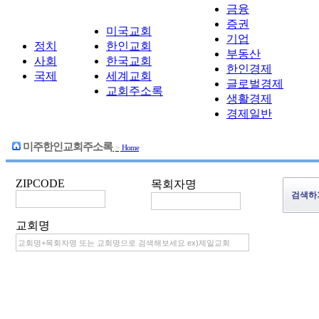
금융
증권
미국교회
기업
정치
한인교회
부동산
사회
한국교회
한인경제
국제
세계교회
글로벌경제
교회주소록
생활경제
경제일반
미주한인교회주소록
>
Home
ZIPCODE
목회자명
교회명