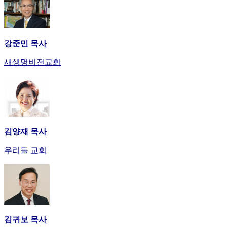
강준민 목사
새생명비전교회
김양재 목사
우리들 교회
김귀보 목사