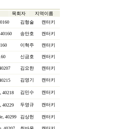
목회자
지역이름
40160
김형술
캔터키
, 40160
송만호
캔터키
0160
이혁주
캔터키
160
신금호
캔터키
40207
김요한
캔터키
김영기
캔터키
 40215
김민수
캔터키
e, 40218
두영규
캔터키
e, 40229
le, 40299
김상헌
캔터키
e, 40207
최바울
캔터키