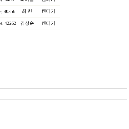
최 헌
캔터키
e, 40356
ve, 42262
김상순
캔터키