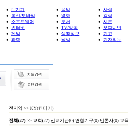
IT기기
음악
사설
통신/모바일
영화
칼럼
소프트웨어
도서
시론
인터넷
TV/방송
오피니언
게임
생활정보
기고
과학
날씨
기자의눈
전지역
>> KY(캔터키)
전체(27)
>>
교회(27)
선교기관(0)
연합기구(0)
언론사(0)
교육