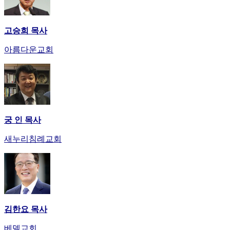
고승희 목사
아름다운교회
궁 인 목사
새누리침례교회
김한요 목사
베델교회