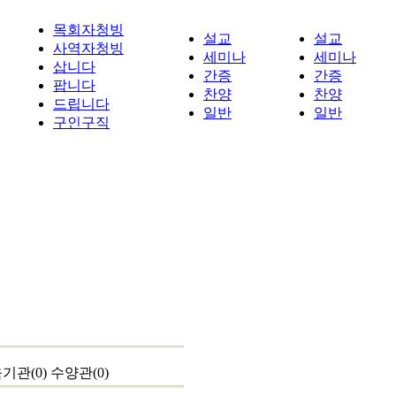
목회자청빙
설교
설교
사역자청빙
세미나
세미나
삽니다
간증
간증
팝니다
찬양
찬양
드립니다
일반
일반
구인구직
기관(0)
수양관(0)