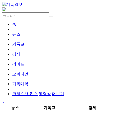
홈
뉴스
기독교
경제
라이프
오피니언
기독대학
크리스천 잡스
동영상
더보기
X
뉴스
기독교
경제