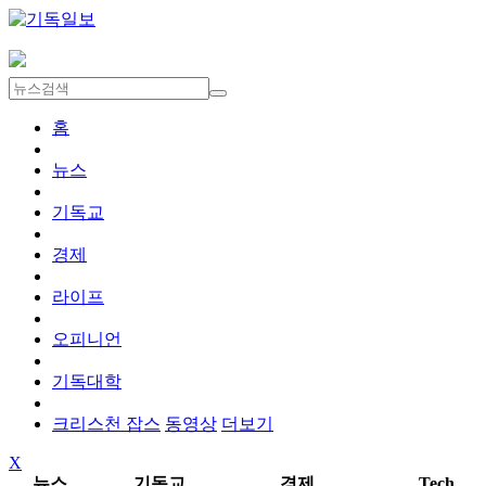
홈
뉴스
기독교
경제
라이프
오피니언
기독대학
크리스천 잡스
동영상
더보기
X
뉴스
기독교
경제
Tech