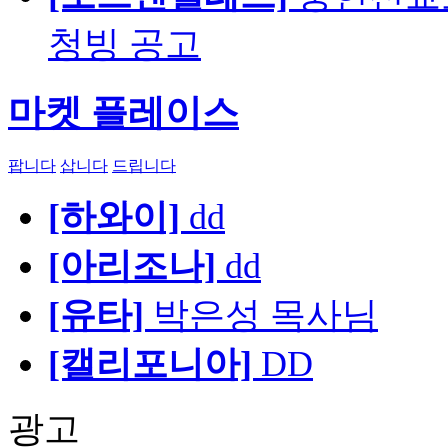
청빙 공고
마켓 플레이스
팝니다
삽니다
드립니다
[하와이]
dd
[아리조나]
dd
[유타]
박은성 목사님
[캘리포니아]
DD
광고