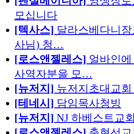
[펜실베이니아]
영생장로
모십니다
[텍사스]
달라스베다니장로
사님) 청…
[로스앤젤레스]
얼바인에 
사역자분을 모…
[뉴저지]
뉴저지초대교회 
[테네시]
담임목사청빙
[뉴저지]
NJ 하베스트교회 교육
[로스앤젤레스]
충현선교교회