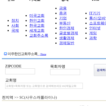
금융
증권
IT기기
미국교회
기업
통신/모바
정치
한인교회
부동산
소프트웨
사회
한국교회
한인경제
인터넷
국제
세계교회
글로벌경제
게임
교회주소록
생활경제
과학
경제일반
미주한인교회주소록
>
Home
ZIPCODE
목회자명
교회명
전지역
>> SC(사우스캐롤라이나)