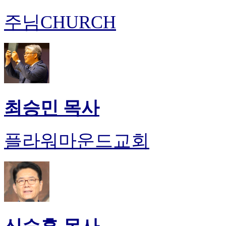
주님CHURCH
최승민 목사
플라워마운드교회