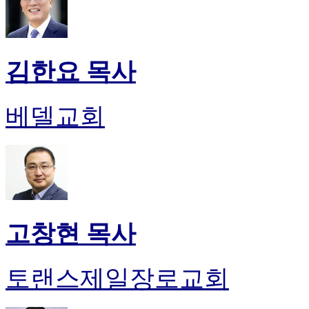
김한요 목사
베델교회
고창현 목사
토랜스제일장로교회