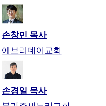
손창민 목사
에브리데이교회
손경일 목사
북가주새누리교회