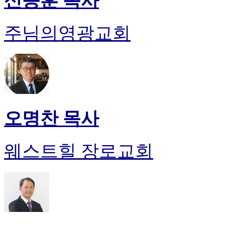
신승훈 목사
주님의영광교회
오명찬 목사
웨스트힐 장로교회