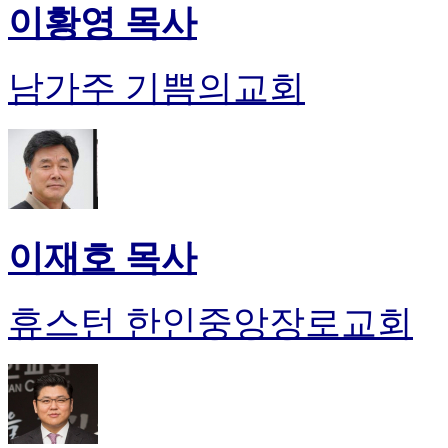
이황영 목사
남가주 기쁨의교회
이재호 목사
휴스턴 한인중앙장로교회