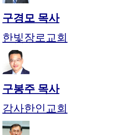
구경모 목사
한빛장로교회
구봉주 목사
감사한인교회