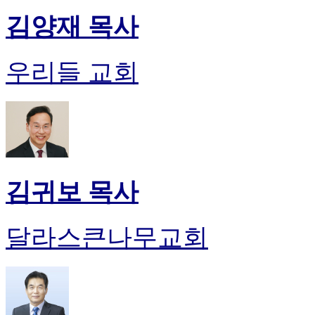
김양재 목사
우리들 교회
김귀보 목사
달라스큰나무교회