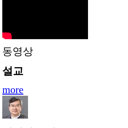
동영상
설교
more