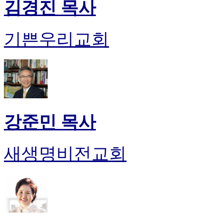
김경진 목사
기쁜우리교회
강준민 목사
새생명비전교회