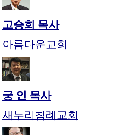
고승희 목사
아름다운교회
궁 인 목사
새누리침례교회