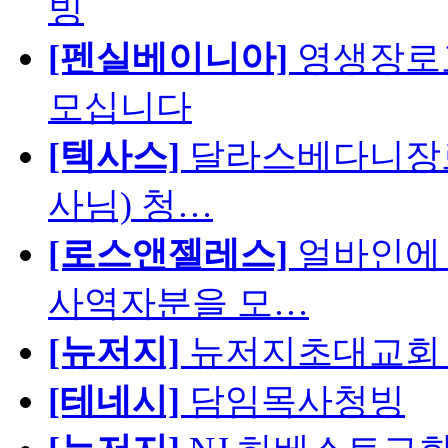
빙
[펜실베이니아]
영생장로
모십니다
[텍사스]
달라스베다니장로
사님) 청…
[로스앤젤레스]
얼바인에 
사역자분을 모…
[뉴저지]
뉴저지초대교회 
[테네시]
담임목사청빙