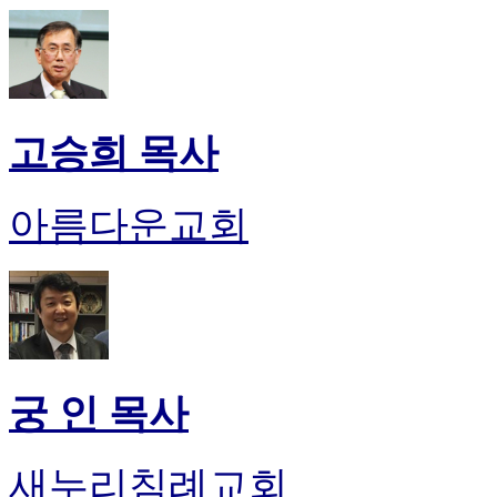
고승희 목사
아름다운교회
궁 인 목사
새누리침례교회