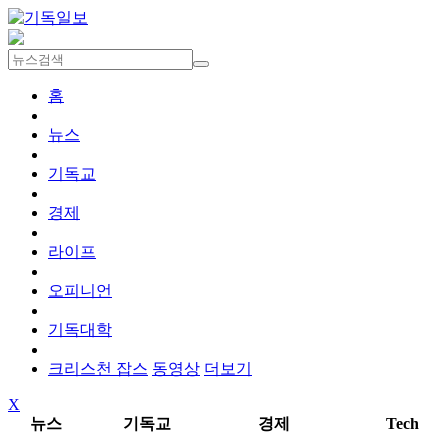
홈
뉴스
기독교
경제
라이프
오피니언
기독대학
크리스천 잡스
동영상
더보기
X
뉴스
기독교
경제
Tech