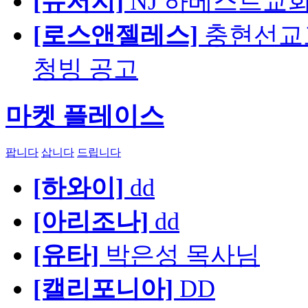
[뉴저지]
NJ 하베스트교회 교육
[로스앤젤레스]
충현선교교회
청빙 공고
마켓 플레이스
팝니다
삽니다
드립니다
[하와이]
dd
[아리조나]
dd
[유타]
박은성 목사님
[캘리포니아]
DD