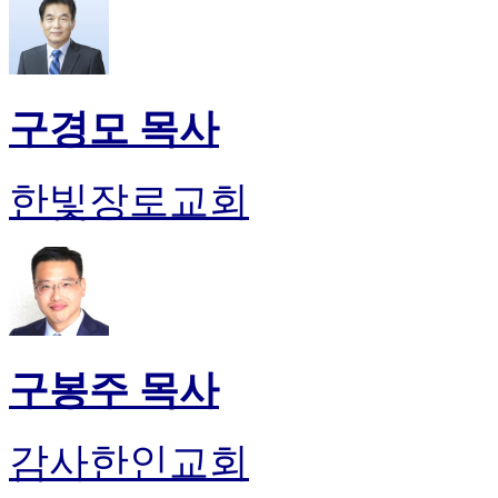
구경모 목사
한빛장로교회
구봉주 목사
감사한인교회