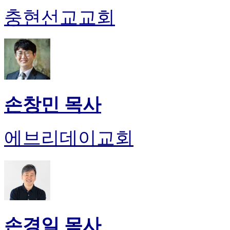
충현선교교회
손창민 목사
에브리데이교회
손경일 목사