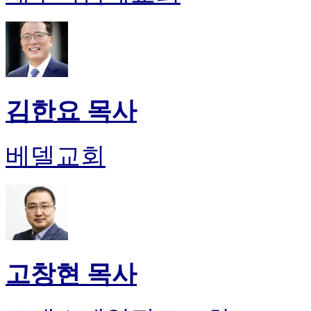
김한요 목사
베델교회
고창현 목사