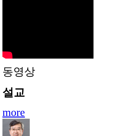
동영상
설교
more