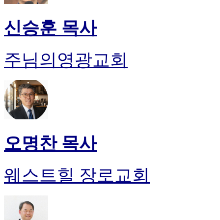
신승훈 목사
주님의영광교회
오명찬 목사
웨스트힐 장로교회