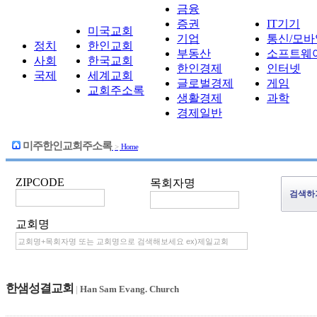
금융
증권
IT기기
미국교회
기업
통신/모바
정치
한인교회
부동산
소프트웨
사회
한국교회
한인경제
인터넷
국제
세계교회
글로벌경제
게임
교회주소록
생활경제
과학
경제일반
미주한인교회주소록
>
Home
ZIPCODE
목회자명
교회명
한샘성결교회
|
Han Sam Evang. Church