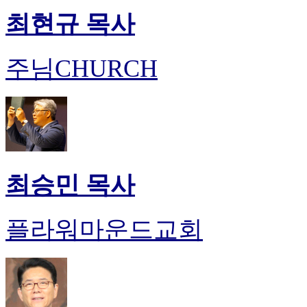
최현규 목사
주님CHURCH
최승민 목사
플라워마운드교회