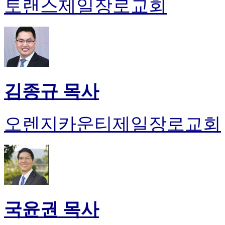
토랜스제일장로교회
김종규 목사
오렌지카운티제일장로교회
국윤권 목사