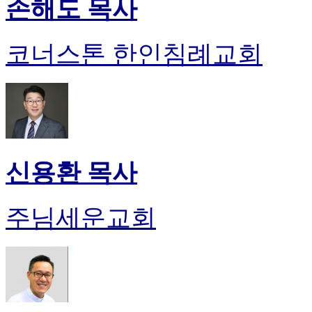
손해도 목사
코너스톤 한인침례교회
신용환 목사
주님세운교회