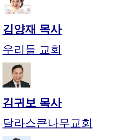
김양재 목사
우리들 교회
김귀보 목사
달라스큰나무교회