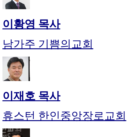
이황영 목사
남가주 기쁨의교회
이재호 목사
휴스턴 한인중앙장로교회