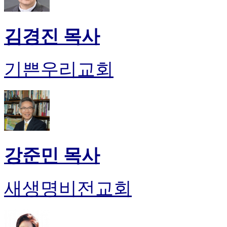
김경진 목사
기쁜우리교회
강준민 목사
새생명비전교회