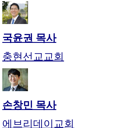
국윤권 목사
충현선교교회
손창민 목사
에브리데이교회