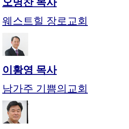
오명찬 목사
웨스트힐 장로교회
이황영 목사
남가주 기쁨의교회