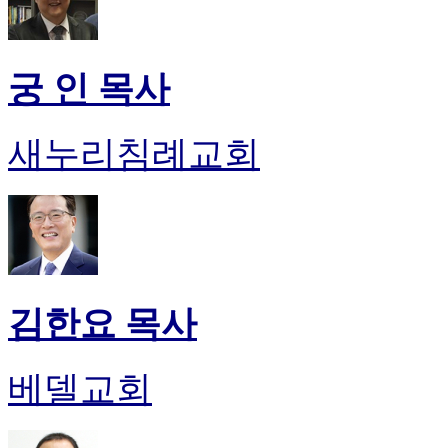
궁 인 목사
새누리침례교회
김한요 목사
베델교회