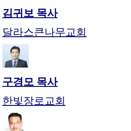
김귀보 목사
달라스큰나무교회
구경모 목사
한빛장로교회