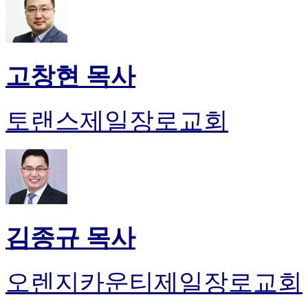
고창현 목사
토랜스제일장로교회
김종규 목사
오렌지카운티제일장로교회