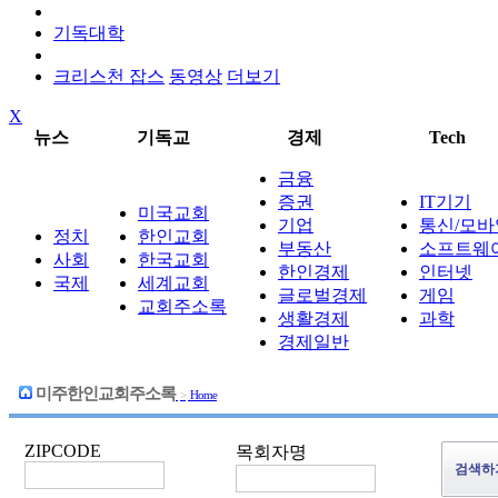
기독대학
크리스천 잡스
동영상
더보기
X
뉴스
기독교
경제
Tech
금융
증권
IT기기
미국교회
기업
통신/모바
정치
한인교회
부동산
소프트웨
사회
한국교회
한인경제
인터넷
국제
세계교회
글로벌경제
게임
교회주소록
생활경제
과학
경제일반
미주한인교회주소록
>
Home
ZIPCODE
목회자명