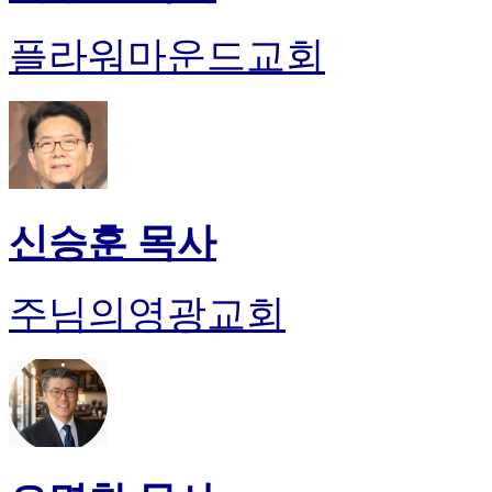
플라워마운드교회
신승훈 목사
주님의영광교회