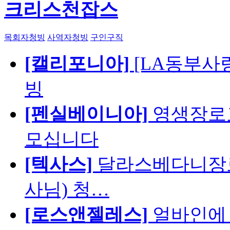
크리스천잡스
목회자청빙
사역자청빙
구인구직
[캘리포니아]
[LA동부사랑의
빙
[펜실베이니아]
영생장로
모십니다
[텍사스]
달라스베다니장로
사님) 청…
[로스앤젤레스]
얼바인에 