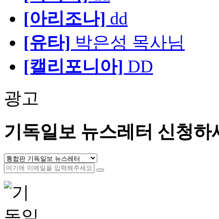
[아리조나]
dd
[유타]
박은성 목사님
[캘리포니아]
DD
광고
기독일보 뉴스레터 신청하