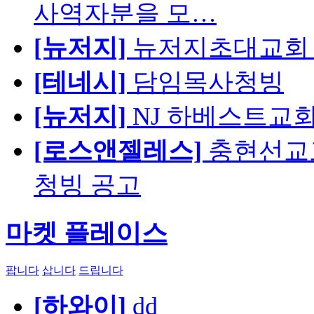
사역자분을 모…
[뉴저지]
뉴저지초대교회 
[테네시]
담임목사청빙
[뉴저지]
NJ 하베스트교회 교육
[로스앤젤레스]
충현선교교회
청빙 공고
마켓 플레이스
팝니다
삽니다
드립니다
[하와이]
dd