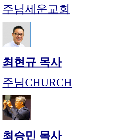
주님세운교회
최현규 목사
주님CHURCH
최승민 목사