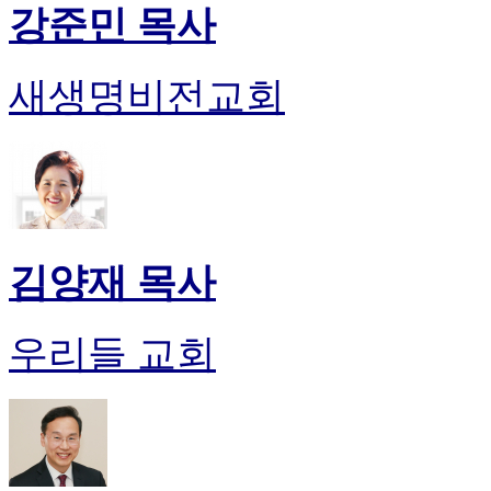
강준민 목사
새생명비전교회
김양재 목사
우리들 교회