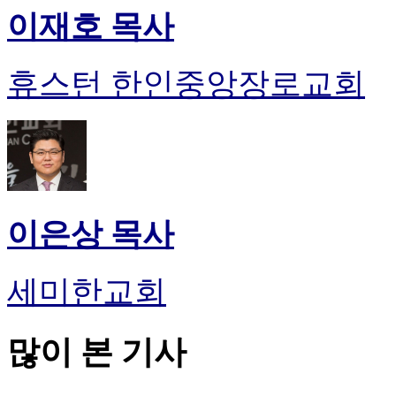
이재호 목사
휴스턴 한인중앙장로교회
이은상 목사
세미한교회
많이 본 기사