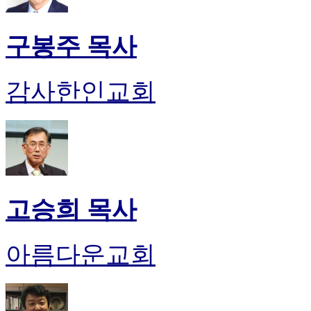
구봉주 목사
감사한인교회
고승희 목사
아름다운교회