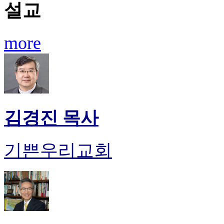
설교
more
김경진 목사
기쁜우리교회