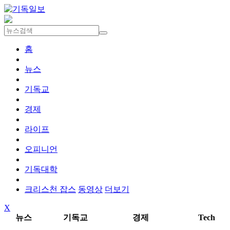
홈
뉴스
기독교
경제
라이프
오피니언
기독대학
크리스천 잡스
동영상
더보기
X
뉴스
기독교
경제
Tech