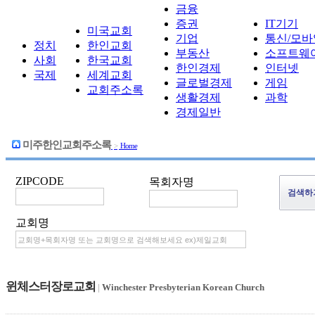
금융
증권
IT기기
미국교회
기업
통신/모바
정치
한인교회
부동산
소프트웨
사회
한국교회
한인경제
인터넷
국제
세계교회
글로벌경제
게임
교회주소록
생활경제
과학
경제일반
미주한인교회주소록
>
Home
ZIPCODE
목회자명
교회명
윈체스터장로교회
|
Winchester Presbyterian Korean Church