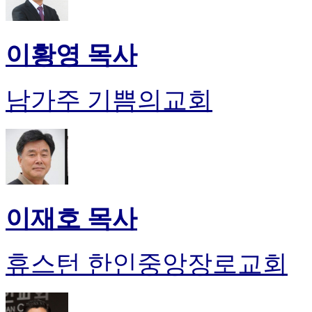
이황영 목사
남가주 기쁨의교회
이재호 목사
휴스턴 한인중앙장로교회