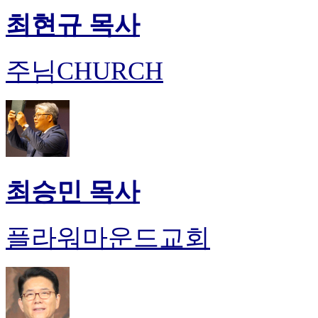
최현규 목사
주님CHURCH
최승민 목사
플라워마운드교회