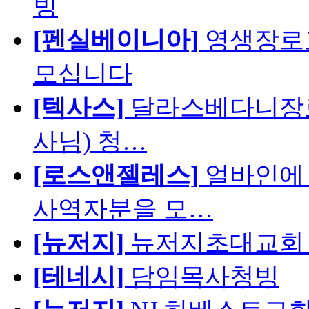
빙
[펜실베이니아]
영생장로
모십니다
[텍사스]
달라스베다니장로
사님) 청…
[로스앤젤레스]
얼바인에 
사역자분을 모…
[뉴저지]
뉴저지초대교회 
[테네시]
담임목사청빙