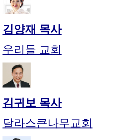
김양재 목사
우리들 교회
김귀보 목사
달라스큰나무교회