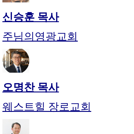
신승훈 목사
주님의영광교회
오명찬 목사
웨스트힐 장로교회