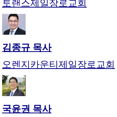
토랜스제일장로교회
김종규 목사
오렌지카운티제일장로교회
국윤권 목사