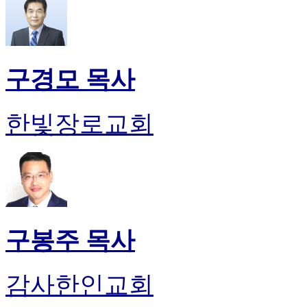
구경모 목사
한빛장로교회
구봉주 목사
감사한인교회