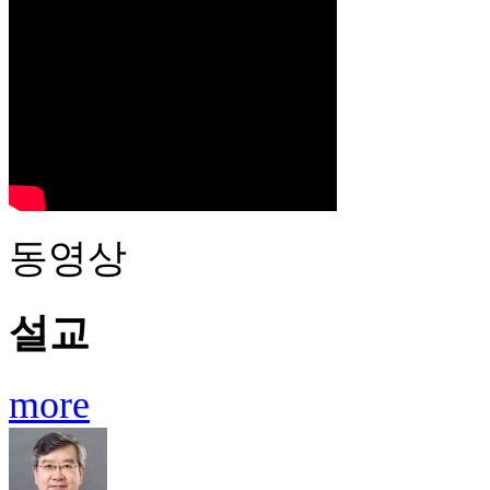
동영상
설교
more