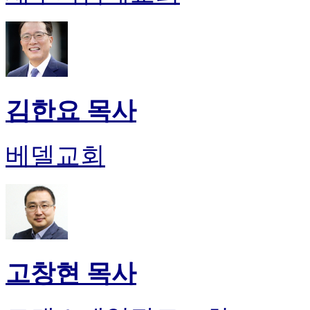
김한요 목사
베델교회
고창현 목사