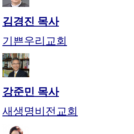
김경진 목사
기쁜우리교회
강준민 목사
새생명비전교회