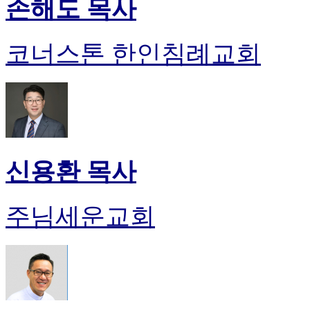
손해도 목사
코너스톤 한인침례교회
신용환 목사
주님세운교회