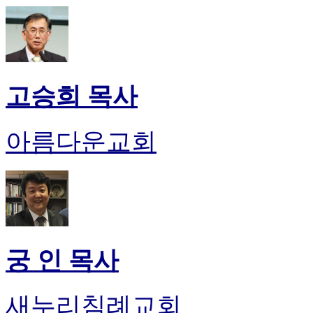
고승희 목사
아름다운교회
궁 인 목사
새누리침례교회