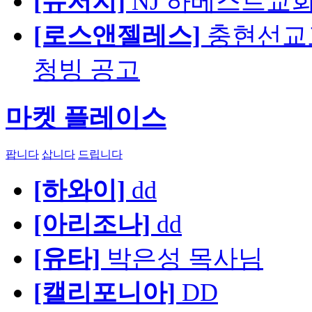
[뉴저지]
NJ 하베스트교회 교육
[로스앤젤레스]
충현선교교회
청빙 공고
마켓 플레이스
팝니다
삽니다
드립니다
[하와이]
dd
[아리조나]
dd
[유타]
박은성 목사님
[캘리포니아]
DD