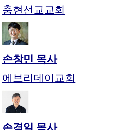
충현선교교회
손창민 목사
에브리데이교회
손경일 목사