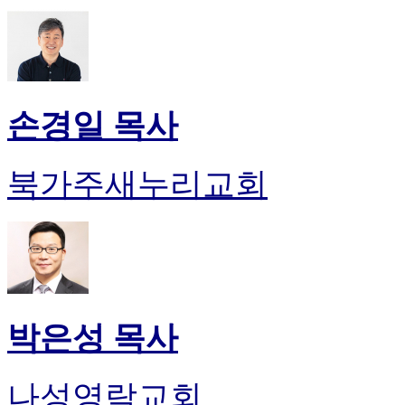
손경일 목사
북가주새누리교회
박은성 목사
나성영락교회