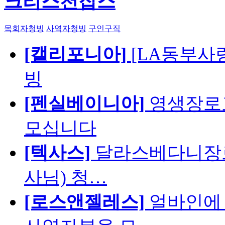
크리스천잡스
목회자청빙
사역자청빙
구인구직
[캘리포니아]
[LA동부사랑의
빙
[펜실베이니아]
영생장로
모십니다
[텍사스]
달라스베다니장로
사님) 청…
[로스앤젤레스]
얼바인에 