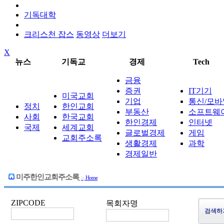
기독대학
크리스천 잡스
동영상
더보기
X
뉴스
기독교
경제
Tech
금융
증권
IT기기
미국교회
기업
통신/모바
정치
한인교회
부동산
소프트웨
사회
한국교회
한인경제
인터넷
국제
세계교회
글로벌경제
게임
교회주소록
생활경제
과학
경제일반
미주한인교회주소록
>
Home
ZIPCODE
목회자명