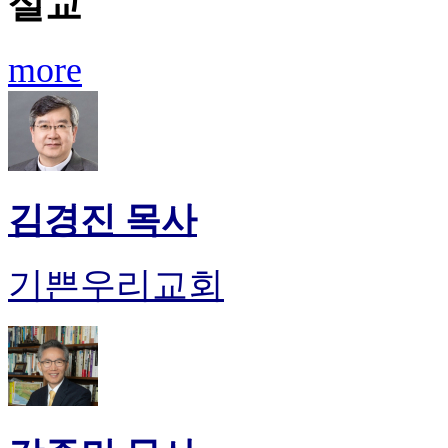
설교
more
김경진 목사
기쁜우리교회