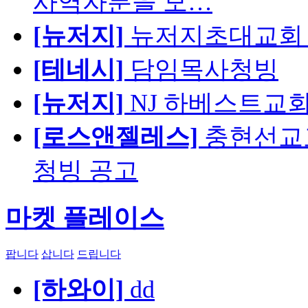
사역자분을 모…
[뉴저지]
뉴저지초대교회 
[테네시]
담임목사청빙
[뉴저지]
NJ 하베스트교회 교육
[로스앤젤레스]
충현선교교회
청빙 공고
마켓 플레이스
팝니다
삽니다
드립니다
[하와이]
dd