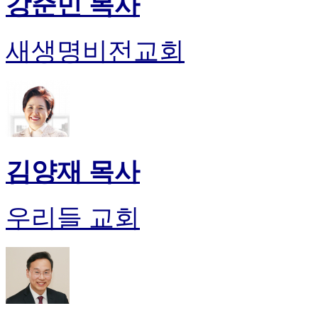
강준민 목사
새생명비전교회
김양재 목사
우리들 교회