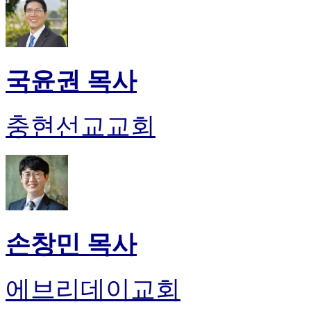
국윤권 목사
충현선교교회
손창민 목사
에브리데이교회