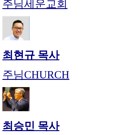
주님세운교회
최현규 목사
주님CHURCH
최승민 목사