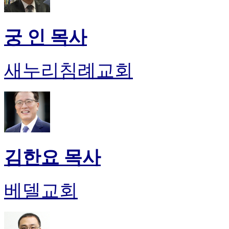
궁 인 목사
새누리침례교회
김한요 목사
베델교회