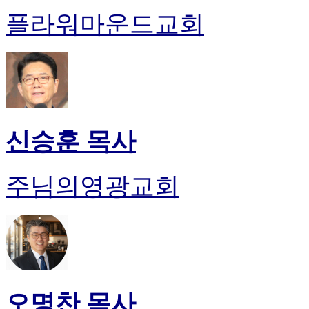
플라워마운드교회
신승훈 목사
주님의영광교회
오명찬 목사