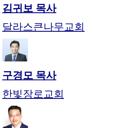
김귀보 목사
달라스큰나무교회
구경모 목사
한빛장로교회