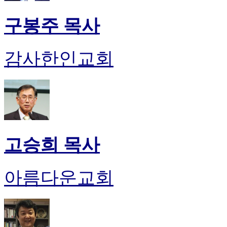
구봉주 목사
감사한인교회
고승희 목사
아름다운교회