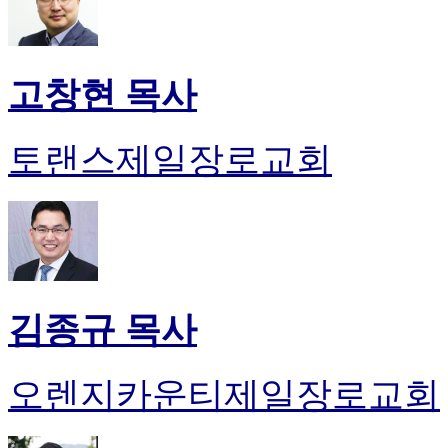
고창현 목사
토랜스제일장로교회
김종규 목사
오렌지카운티제일장로교회