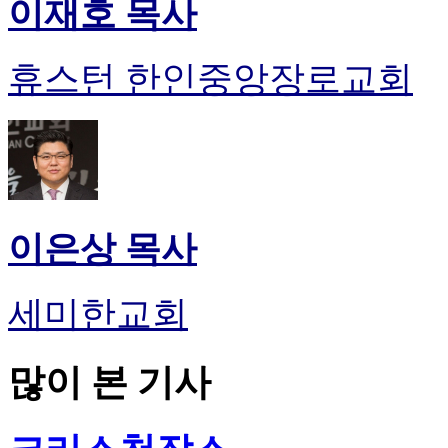
이재호 목사
휴스턴 한인중앙장로교회
이은상 목사
세미한교회
많이 본 기사