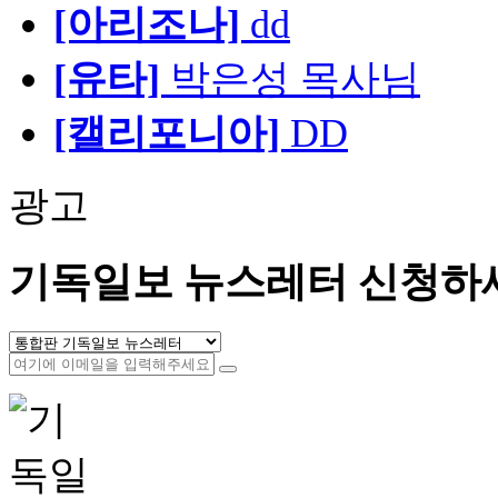
[아리조나]
dd
[유타]
박은성 목사님
[캘리포니아]
DD
광고
기독일보 뉴스레터 신청하