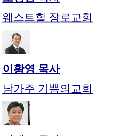
웨스트힐 장로교회
이황영 목사
남가주 기쁨의교회