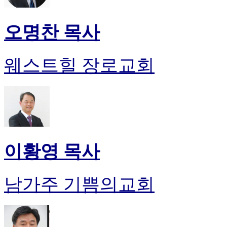
오명찬 목사
웨스트힐 장로교회
이황영 목사
남가주 기쁨의교회