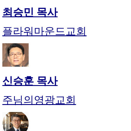
최승민 목사
플라워마운드교회
신승훈 목사
주님의영광교회