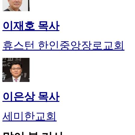
이재호 목사
휴스턴 한인중앙장로교회
이은상 목사
세미한교회