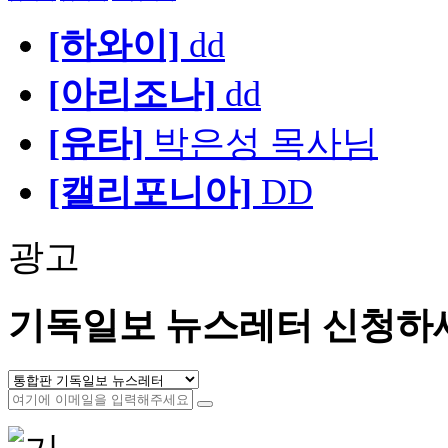
[하와이]
dd
[아리조나]
dd
[유타]
박은성 목사님
[캘리포니아]
DD
광고
기독일보 뉴스레터 신청하