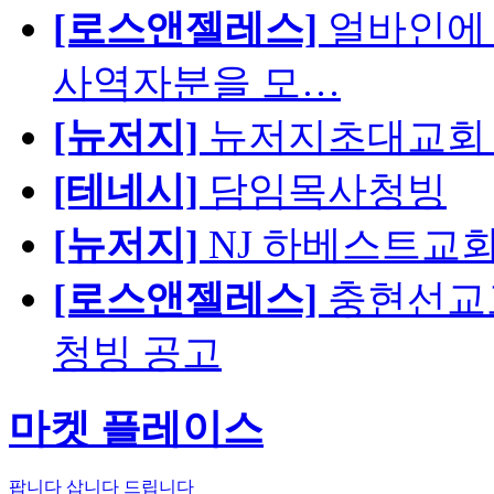
[로스앤젤레스]
얼바인에 
사역자분을 모…
[뉴저지]
뉴저지초대교회 
[테네시]
담임목사청빙
[뉴저지]
NJ 하베스트교회 교육
[로스앤젤레스]
충현선교교회
청빙 공고
마켓 플레이스
팝니다
삽니다
드립니다