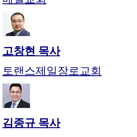
고창현 목사
토랜스제일장로교회
김종규 목사