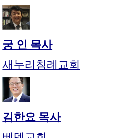
궁 인 목사
새누리침례교회
김한요 목사
베델교회