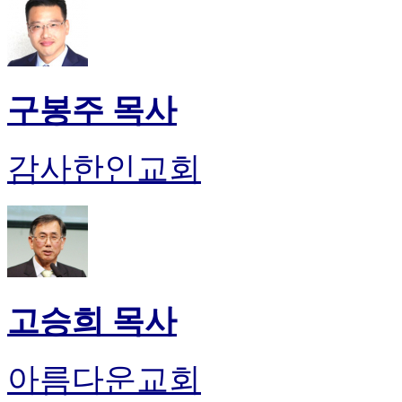
구봉주 목사
감사한인교회
고승희 목사
아름다운교회