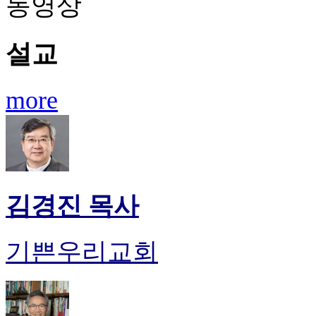
동영상
설교
more
김경진 목사
기쁜우리교회