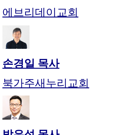
에브리데이교회
손경일 목사
북가주새누리교회
박은성 목사