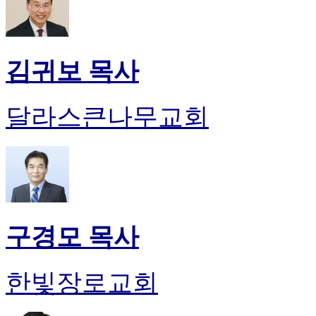
김귀보 목사
달라스큰나무교회
구경모 목사
한빛장로교회