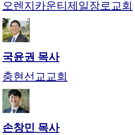
오렌지카운티제일장로교회
국윤권 목사
충현선교교회
손창민 목사