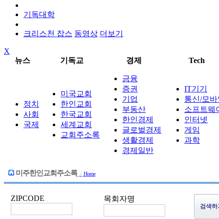
기독대학
크리스천 잡스
동영상
더보기
X
뉴스
기독교
경제
Tech
금융
증권
IT기기
미국교회
기업
통신/모바
정치
한인교회
부동산
소프트웨
사회
한국교회
한인경제
인터넷
국제
세계교회
글로벌경제
게임
교회주소록
생활경제
과학
경제일반
미주한인교회주소록
>
Home
ZIPCODE
목회자명