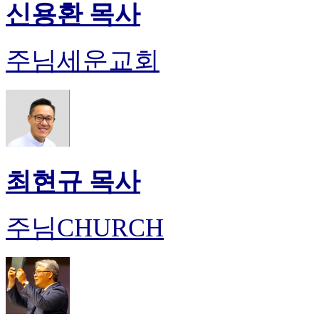
신용환 목사
주님세운교회
최현규 목사
주님CHURCH