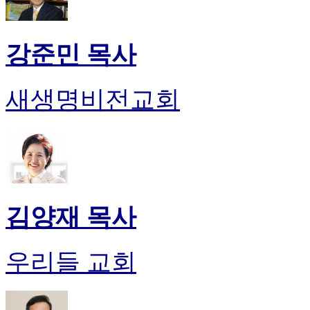
강준민 목사
새생명비전교회
김양재 목사
우리들 교회