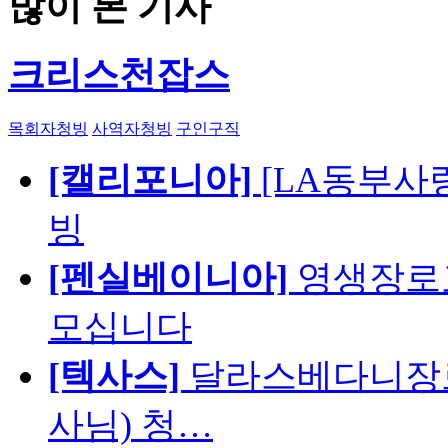
많이 본 기사
크리스천잡스
목회자청빙
사역자청빙
구인구직
[캘리포니아]
[LA동부사랑의
빙
[펜실베이니아]
영생장로
모십니다
[텍사스]
달라스베다니장로
사님) 청…