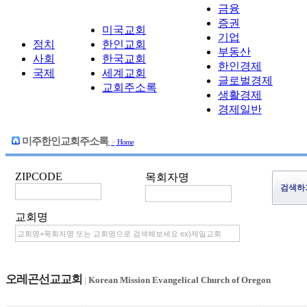
금융
증권
미국교회
기업
정치
한인교회
부동산
사회
한국교회
한인경제
국제
세계교회
글로벌경제
교회주소록
생활경제
경제일반
미주한인교회주소록
>
Home
ZIPCODE
목회자명
교회명
오레곤선교교회
|
Korean Mission Evangelical Church of Oregon