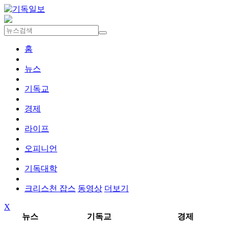
홈
뉴스
기독교
경제
라이프
오피니언
기독대학
크리스천 잡스
동영상
더보기
X
뉴스
기독교
경제