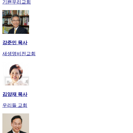
기쁜우리교회
강준민 목사
새생명비전교회
김양재 목사
우리들 교회