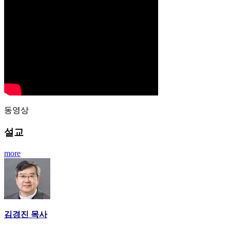
동영상
설교
more
김경진 목사