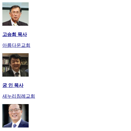
고승희 목사
아름다운교회
궁 인 목사
새누리침례교회