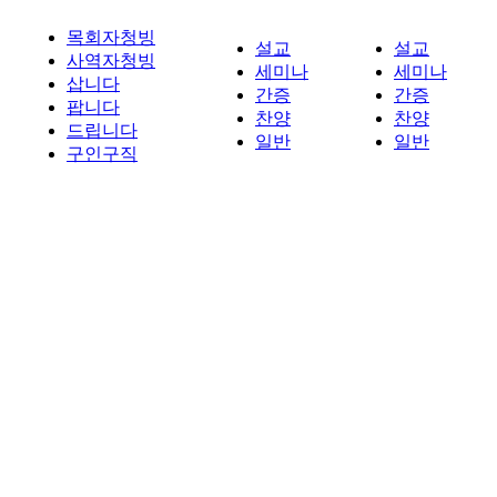
목회자청빙
설교
설교
사역자청빙
세미나
세미나
삽니다
간증
간증
팝니다
찬양
찬양
드립니다
일반
일반
구인구직