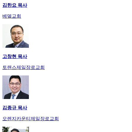
김한요 목사
베델교회
고창현 목사
토랜스제일장로교회
김종규 목사
오렌지카운티제일장로교회