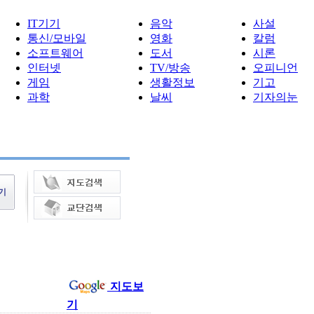
IT기기
음악
사설
통신/모바일
영화
칼럼
소프트웨어
도서
시론
인터넷
TV/방송
오피니언
게임
생활정보
기고
과학
날씨
기자의눈
지도보
기