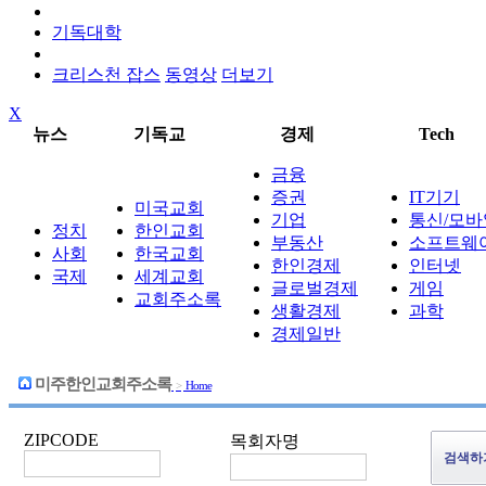
기독대학
크리스천 잡스
동영상
더보기
X
뉴스
기독교
경제
Tech
금융
증권
IT기기
미국교회
기업
통신/모바
정치
한인교회
부동산
소프트웨
사회
한국교회
한인경제
인터넷
국제
세계교회
글로벌경제
게임
교회주소록
생활경제
과학
경제일반
미주한인교회주소록
>
Home
ZIPCODE
목회자명