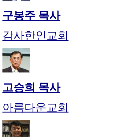
구봉주 목사
감사한인교회
고승희 목사
아름다운교회