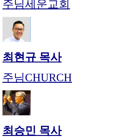
주님세운교회
최현규 목사
주님CHURCH
최승민 목사