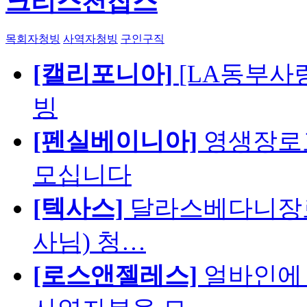
크리스천잡스
목회자청빙
사역자청빙
구인구직
[캘리포니아]
[LA동부사랑의
빙
[펜실베이니아]
영생장로
모십니다
[텍사스]
달라스베다니장로
사님) 청…
[로스앤젤레스]
얼바인에 