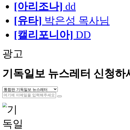
[아리조나]
dd
[유타]
박은성 목사님
[캘리포니아]
DD
광고
기독일보 뉴스레터 신청하