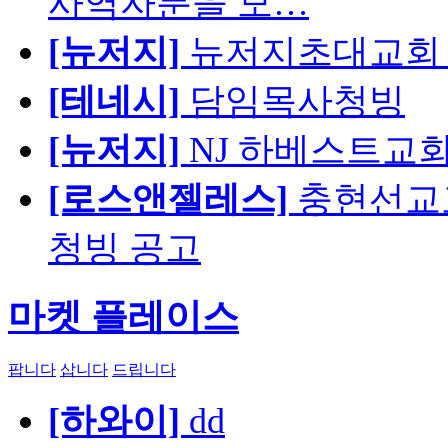
사역자분을 모…
[뉴저지]
뉴저지초대교회 
[테네시]
담임목사청빙
[뉴저지]
NJ 하베스트교회 교육
[로스앤젤레스]
충현선교교회
청빙 공고
마켓 플레이스
팝니다
삽니다
드립니다
[하와이]
dd