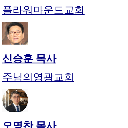
플라워마운드교회
신승훈 목사
주님의영광교회
오명찬 목사