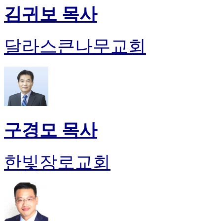
김귀보 목사
달라스큰나무교회
구경모 목사
한빛장로교회