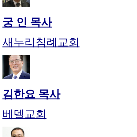
궁 인 목사
새누리침례교회
김한요 목사
베델교회