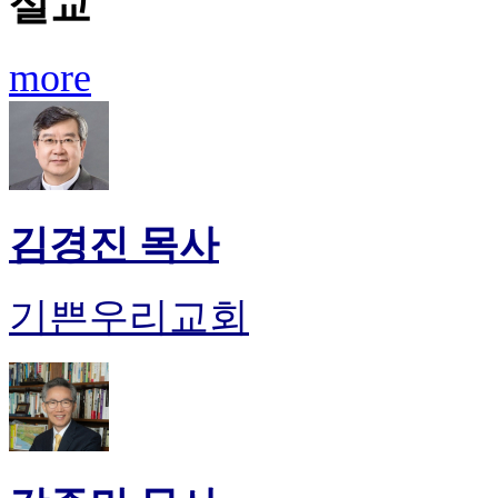
설교
more
김경진 목사
기쁜우리교회