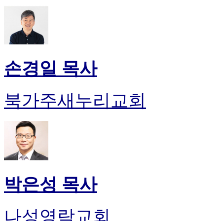
손경일 목사
북가주새누리교회
박은성 목사
나성영락교회