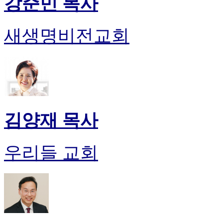
강준민 목사
새생명비전교회
김양재 목사
우리들 교회