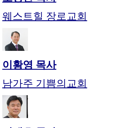
웨스트힐 장로교회
이황영 목사
남가주 기쁨의교회