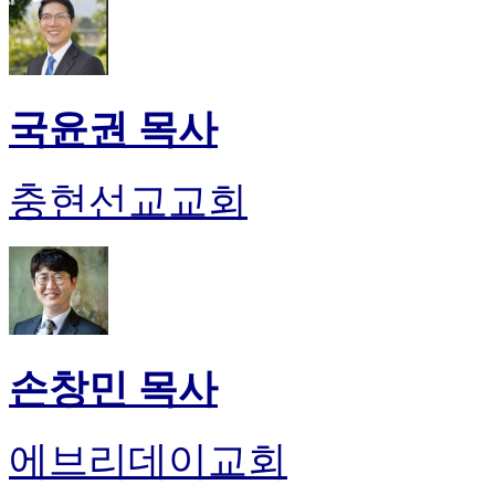
국윤권 목사
충현선교교회
손창민 목사
에브리데이교회