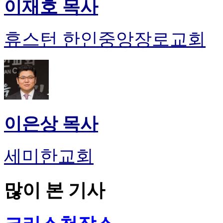
이재호 목사
휴스턴 한인중앙장로교회
이은상 목사
세미한교회
많이 본 기사