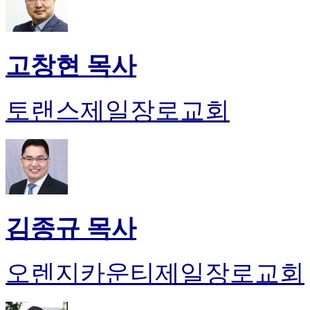
고창현 목사
토랜스제일장로교회
김종규 목사
오렌지카운티제일장로교회