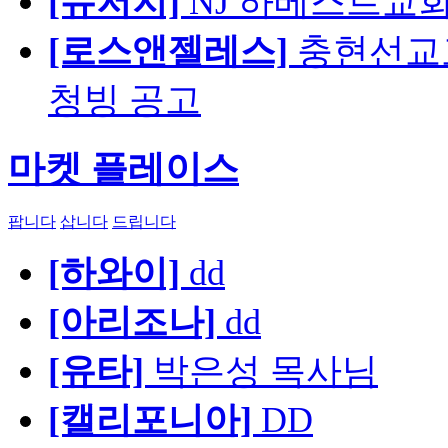
[뉴저지]
NJ 하베스트교회 교육
[로스앤젤레스]
충현선교교회
청빙 공고
마켓 플레이스
팝니다
삽니다
드립니다
[하와이]
dd
[아리조나]
dd
[유타]
박은성 목사님
[캘리포니아]
DD