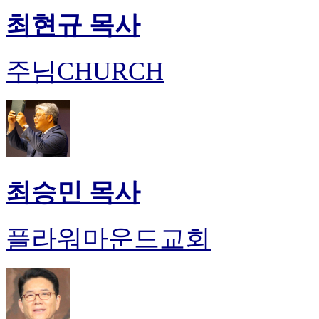
최현규 목사
주님CHURCH
최승민 목사
플라워마운드교회