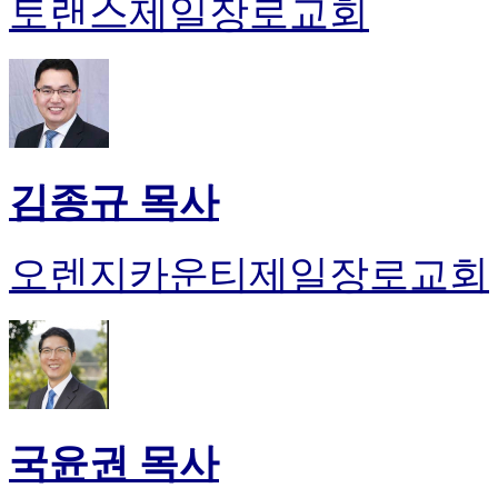
토랜스제일장로교회
김종규 목사
오렌지카운티제일장로교회
국윤권 목사