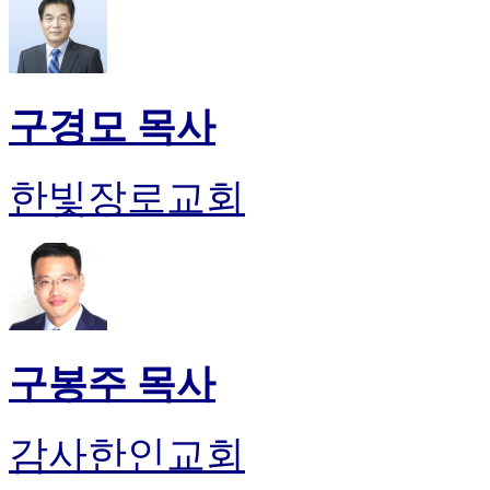
구경모 목사
한빛장로교회
구봉주 목사
감사한인교회