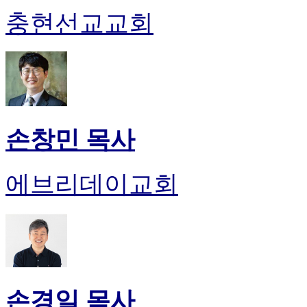
충현선교교회
손창민 목사
에브리데이교회
손경일 목사