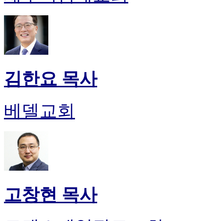
김한요 목사
베델교회
고창현 목사