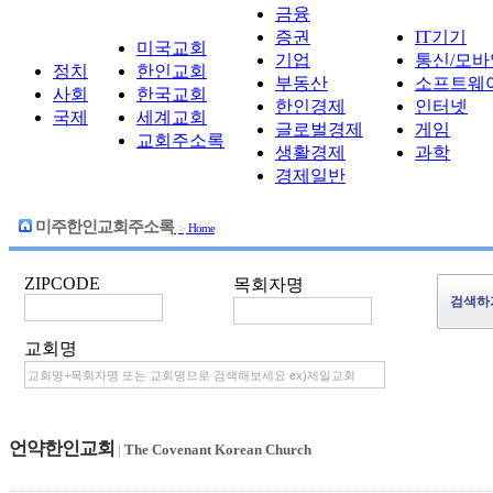
금융
증권
IT기기
미국교회
기업
통신/모바
정치
한인교회
부동산
소프트웨
사회
한국교회
한인경제
인터넷
국제
세계교회
글로벌경제
게임
교회주소록
생활경제
과학
경제일반
미주한인교회주소록
>
Home
ZIPCODE
목회자명
교회명
언약한인교회
|
The Covenant Korean Church