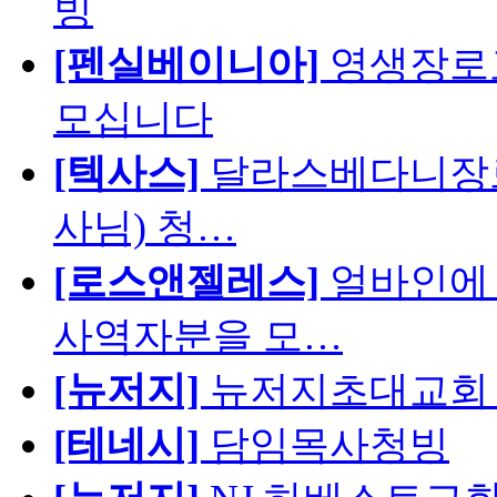
빙
[펜실베이니아]
영생장로
모십니다
[텍사스]
달라스베다니장로
사님) 청…
[로스앤젤레스]
얼바인에 
사역자분을 모…
[뉴저지]
뉴저지초대교회 
[테네시]
담임목사청빙