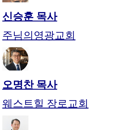
신승훈 목사
주님의영광교회
오명찬 목사
웨스트힐 장로교회