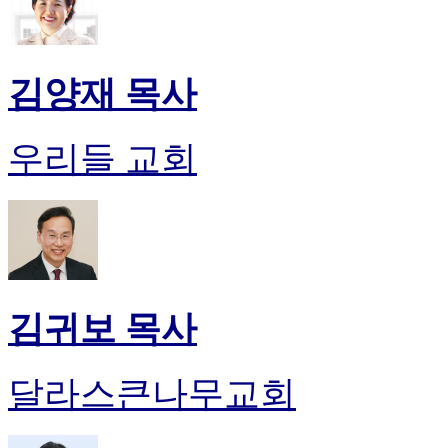
김양재 목사
우리들 교회
김귀보 목사
달라스큰나무교회