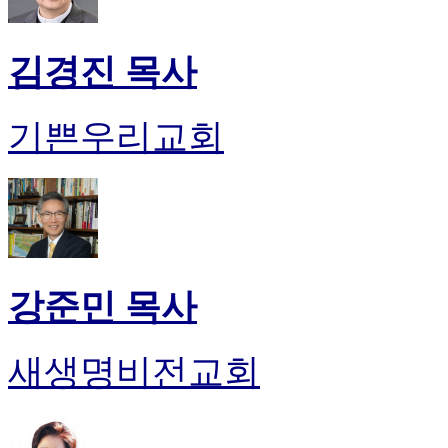
김경진 목사
기쁜우리교회
강준민 목사
새생명비전교회