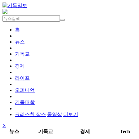
홈
뉴스
기독교
경제
라이프
오피니언
기독대학
크리스천 잡스
동영상
더보기
X
뉴스
기독교
경제
Tech