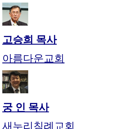
고승희 목사
아름다운교회
궁 인 목사
새누리침례교회