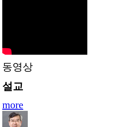
동영상
설교
more