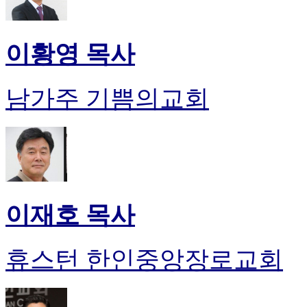
이황영 목사
남가주 기쁨의교회
이재호 목사
휴스턴 한인중앙장로교회