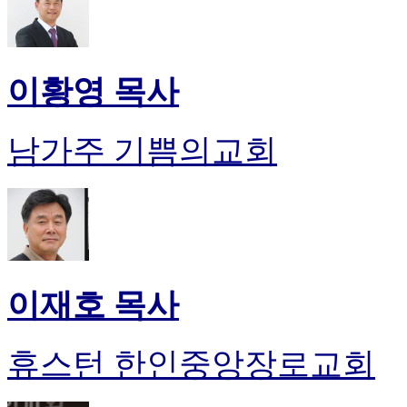
이황영 목사
남가주 기쁨의교회
이재호 목사
휴스턴 한인중앙장로교회