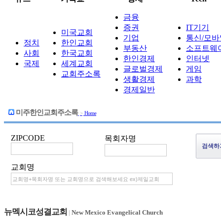
금융
증권
IT기기
미국교회
기업
통신/모바
정치
한인교회
부동산
소프트웨
사회
한국교회
한인경제
인터넷
국제
세계교회
글로벌경제
게임
교회주소록
생활경제
과학
경제일반
미주한인교회주소록
>
Home
ZIPCODE
목회자명
교회명
뉴멕시코성결교회
|
New Mexico Evangelical Church