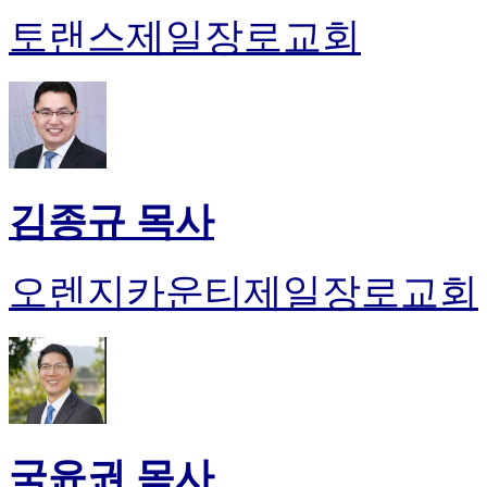
토랜스제일장로교회
김종규 목사
오렌지카운티제일장로교회
국윤권 목사