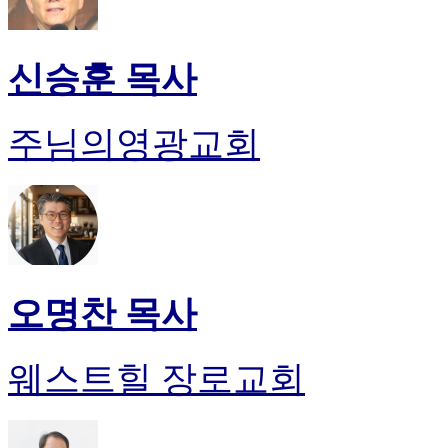
신승훈 목사
주님의영광교회
오명찬 목사
웨스트힐 장로교회