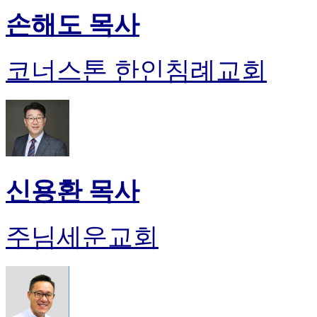
손해도 목사
코너스톤 한인침례교회
신용환 목사
주님세운교회