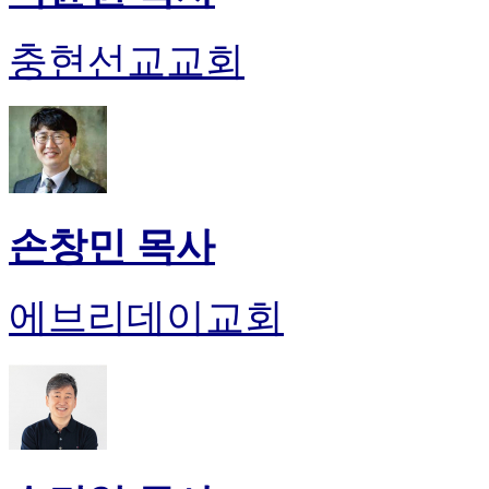
충현선교교회
손창민 목사
에브리데이교회