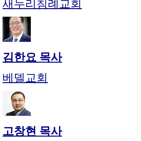
새누리침례교회
김한요 목사
베델교회
고창현 목사