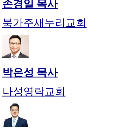
손경일 목사
북가주새누리교회
박은성 목사
나성영락교회