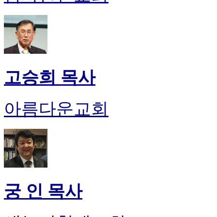
고승희 목사
아름다운교회
궁 인 목사