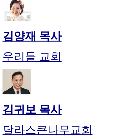
김양재 목사
우리들 교회
김귀보 목사
달라스큰나무교회