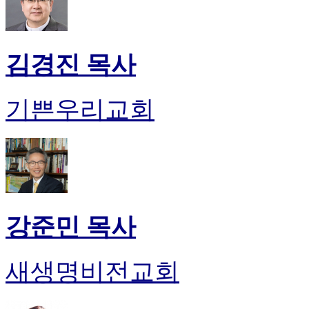
김경진 목사
기쁜우리교회
강준민 목사
새생명비전교회