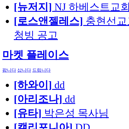
[뉴저지]
NJ 하베스트교회 교육
[로스앤젤레스]
충현선교교회
청빙 공고
마켓 플레이스
팝니다
삽니다
드립니다
[하와이]
dd
[아리조나]
dd
[유타]
박은성 목사님
[캘리포니아]
DD