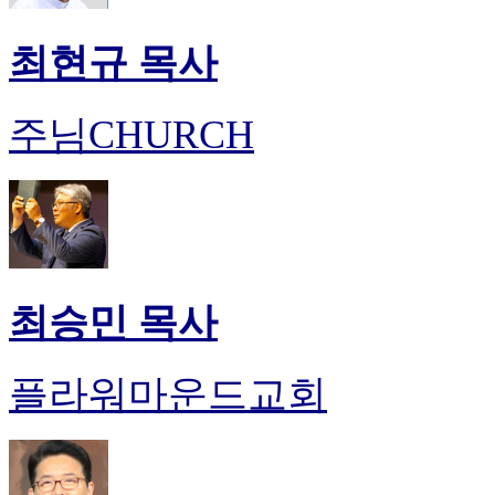
최현규 목사
주님CHURCH
최승민 목사
플라워마운드교회