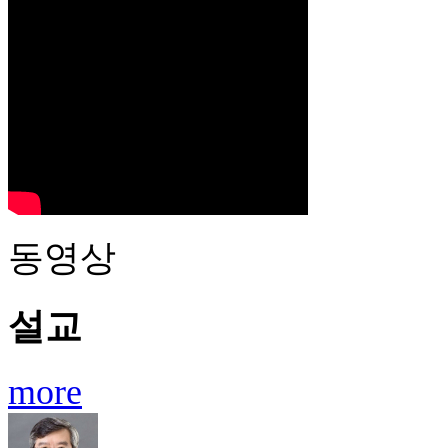
동영상
설교
more