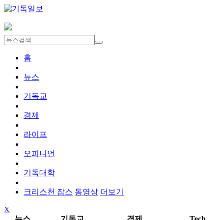
홈
뉴스
기독교
경제
라이프
오피니언
기독대학
크리스천 잡스
동영상
더보기
X
뉴스
기독교
경제
Tech