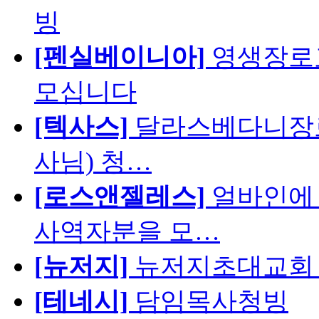
빙
[펜실베이니아]
영생장로
모십니다
[텍사스]
달라스베다니장로
사님) 청…
[로스앤젤레스]
얼바인에 
사역자분을 모…
[뉴저지]
뉴저지초대교회 
[테네시]
담임목사청빙