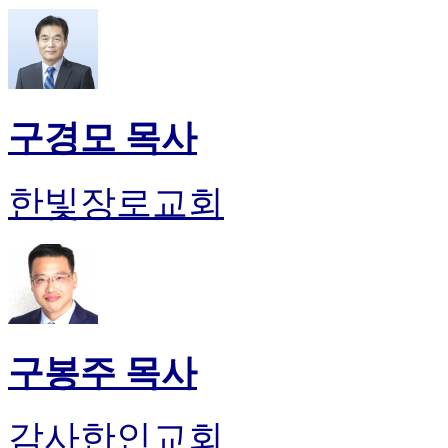
구경모 목사
한빛장로교회
구봉주 목사
감사한인교회