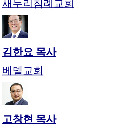
새누리침례교회
김한요 목사
베델교회
고창현 목사