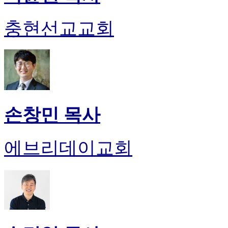
충현선교교회
손창민 목사
에브리데이교회