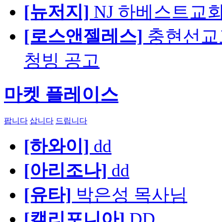
[뉴저지]
NJ 하베스트교회 교육
[로스앤젤레스]
충현선교교회
청빙 공고
마켓 플레이스
팝니다
삽니다
드립니다
[하와이]
dd
[아리조나]
dd
[유타]
박은성 목사님
[캘리포니아]
DD