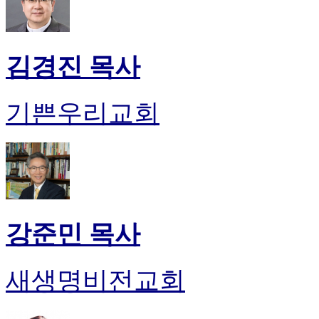
김경진 목사
기쁜우리교회
강준민 목사
새생명비전교회