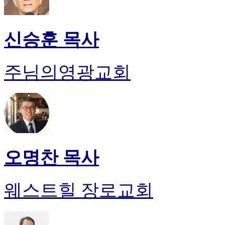
신승훈 목사
주님의영광교회
오명찬 목사
웨스트힐 장로교회