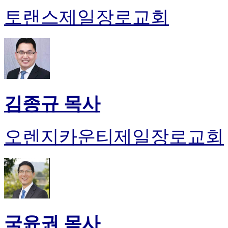
토랜스제일장로교회
김종규 목사
오렌지카운티제일장로교회
국윤권 목사