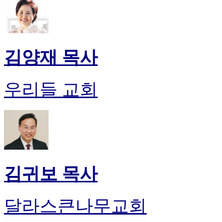
김양재 목사
우리들 교회
김귀보 목사
달라스큰나무교회