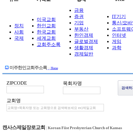
금융
증권
IT기기
미국교회
기업
통신/모바
정치
한인교회
부동산
소프트웨
사회
한국교회
한인경제
인터넷
국제
세계교회
글로벌경제
게임
교회주소록
생활경제
과학
경제일반
미주한인교회주소록
>
Home
ZIPCODE
목회자명
교회명
캔사스제일장로교회
|
Korean Fiist Presbyterian Church of Kansas