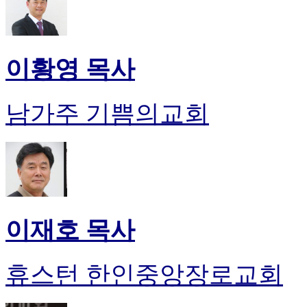
이황영 목사
남가주 기쁨의교회
이재호 목사
휴스턴 한인중앙장로교회