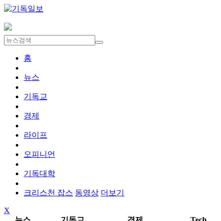
홈
뉴스
기독교
경제
라이프
오피니언
기독대학
크리스천 잡스
동영상
더보기
X
뉴스
기독교
경제
Tech