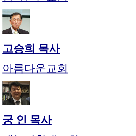
고승희 목사
아름다운교회
궁 인 목사