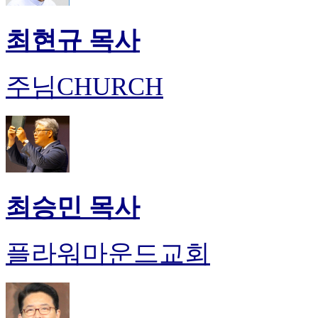
최현규 목사
주님CHURCH
최승민 목사
플라워마운드교회