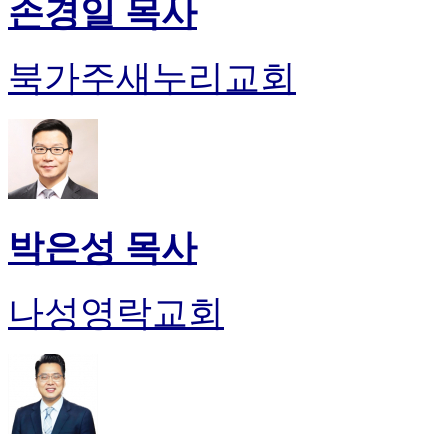
손경일 목사
북가주새누리교회
박은성 목사
나성영락교회