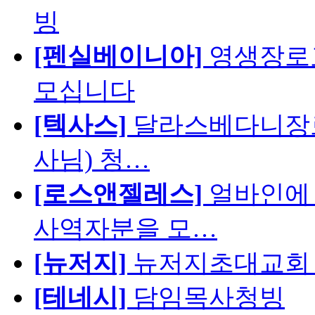
빙
[펜실베이니아]
영생장로
모십니다
[텍사스]
달라스베다니장로
사님) 청…
[로스앤젤레스]
얼바인에 
사역자분을 모…
[뉴저지]
뉴저지초대교회 
[테네시]
담임목사청빙