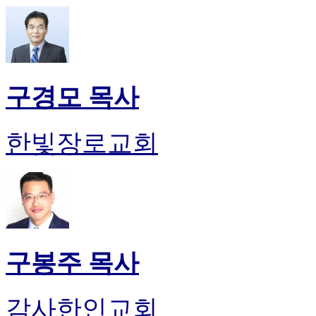
구경모 목사
한빛장로교회
구봉주 목사
감사한인교회