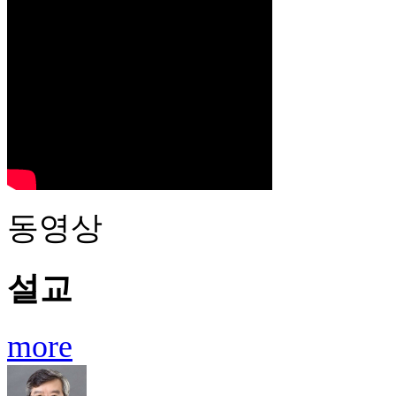
동영상
설교
more