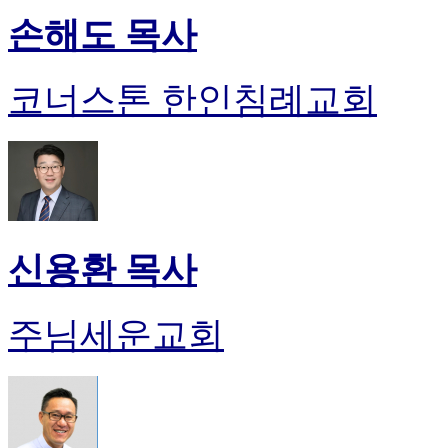
손해도 목사
코너스톤 한인침례교회
신용환 목사
주님세운교회