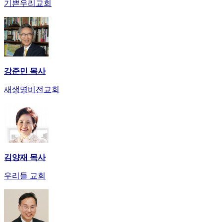
기쁜우리교회
강준민 목사
새생명비전교회
김양재 목사
우리들 교회