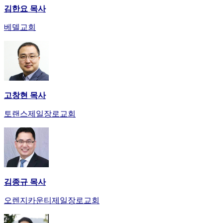
김한요 목사
베델교회
고창현 목사
토랜스제일장로교회
김종규 목사
오렌지카운티제일장로교회