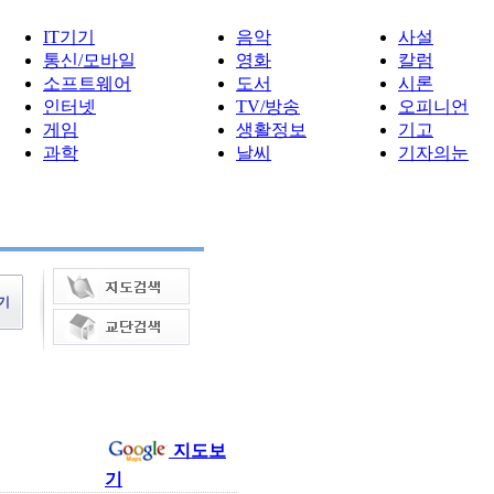
IT기기
음악
사설
통신/모바일
영화
칼럼
소프트웨어
도서
시론
인터넷
TV/방송
오피니언
게임
생활정보
기고
과학
날씨
기자의눈
지도보
기