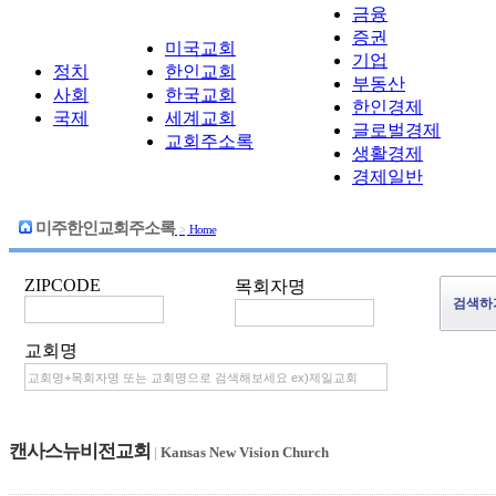
금융
증권
미국교회
기업
정치
한인교회
부동산
사회
한국교회
한인경제
국제
세계교회
글로벌경제
교회주소록
생활경제
경제일반
미주한인교회주소록
>
Home
ZIPCODE
목회자명
교회명
캔사스뉴비전교회
|
Kansas New Vision Church