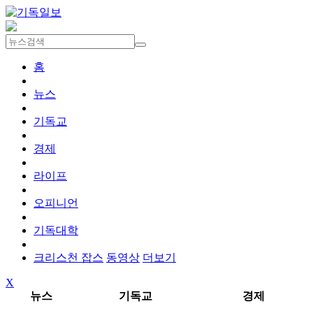
홈
뉴스
기독교
경제
라이프
오피니언
기독대학
크리스천 잡스
동영상
더보기
X
뉴스
기독교
경제