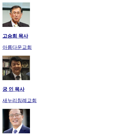
고승희 목사
아름다운교회
궁 인 목사
새누리침례교회