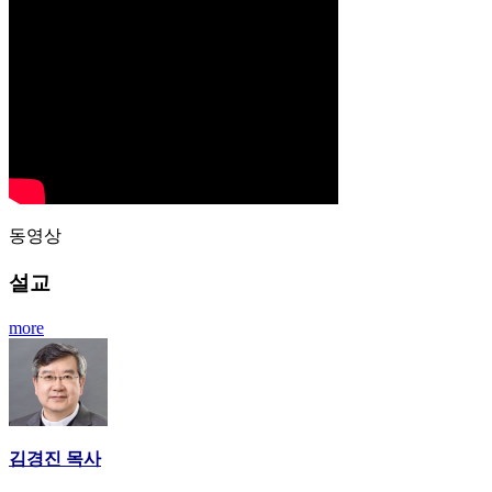
동영상
설교
more
김경진 목사