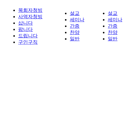
목회자청빙
설교
설교
사역자청빙
세미나
세미나
삽니다
간증
간증
팝니다
찬양
찬양
드립니다
일반
일반
구인구직