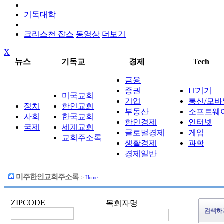
기독대학
크리스천 잡스
동영상
더보기
X
뉴스
기독교
경제
Tech
금융
증권
IT기기
미국교회
기업
통신/모바
정치
한인교회
부동산
소프트웨
사회
한국교회
한인경제
인터넷
국제
세계교회
글로벌경제
게임
교회주소록
생활경제
과학
경제일반
미주한인교회주소록
>
Home
ZIPCODE
목회자명