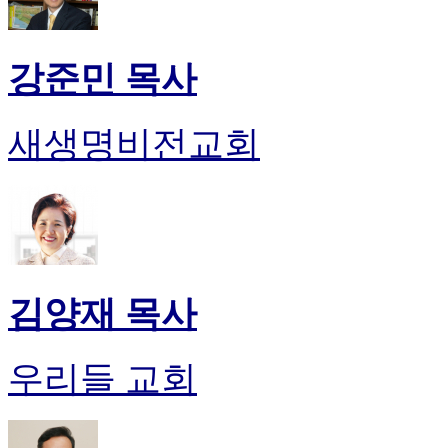
강준민 목사
새생명비전교회
김양재 목사
우리들 교회