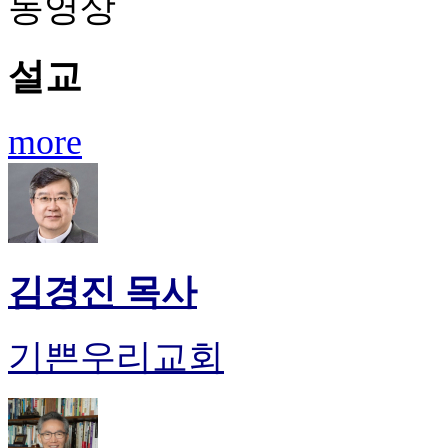
동영상
설교
more
김경진 목사
기쁜우리교회