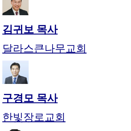
김귀보 목사
달라스큰나무교회
구경모 목사
한빛장로교회