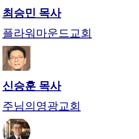
최승민 목사
플라워마운드교회
신승훈 목사
주님의영광교회