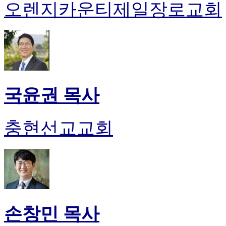
오렌지카운티제일장로교회
국윤권 목사
충현선교교회
손창민 목사