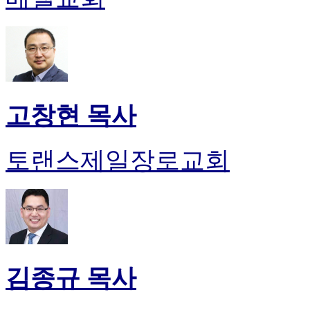
고창현 목사
토랜스제일장로교회
김종규 목사