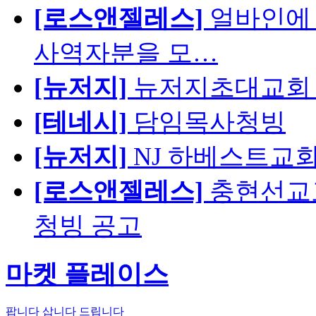
[로스앤젤레스]
얼바인에 
사역자분을 모…
[뉴저지]
뉴저지초대교회 
[테네시]
담임목사청빙
[뉴저지]
NJ 하베스트교회 교육
[로스앤젤레스]
충현선교교회
청빙 공고
마켓 플레이스
팝니다
삽니다
드립니다