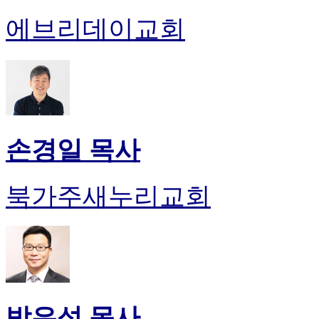
에브리데이교회
손경일 목사
북가주새누리교회
박은성 목사