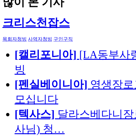
많이 본 기사
크리스천잡스
목회자청빙
사역자청빙
구인구직
[캘리포니아]
[LA동부사랑의
빙
[펜실베이니아]
영생장로
모십니다
[텍사스]
달라스베다니장로
사님) 청…