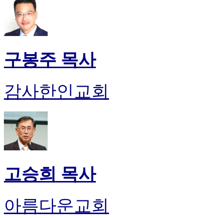
구봉주 목사
감사한인교회
고승희 목사
아름다운교회