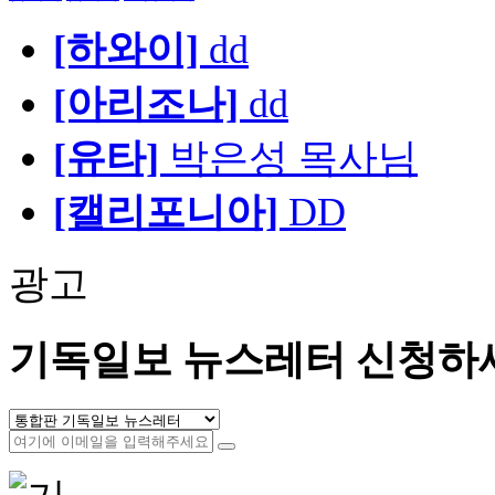
[하와이]
dd
[아리조나]
dd
[유타]
박은성 목사님
[캘리포니아]
DD
광고
기독일보 뉴스레터 신청하