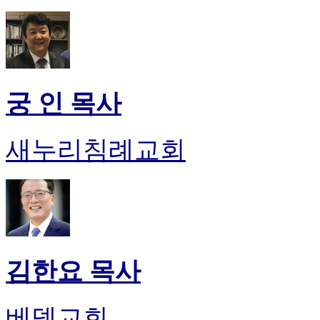
궁 인 목사
새누리침례교회
김한요 목사
베델교회