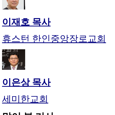
이재호 목사
휴스턴 한인중앙장로교회
이은상 목사
세미한교회