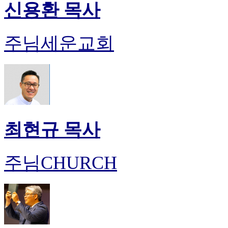
신용환 목사
주님세운교회
최현규 목사
주님CHURCH