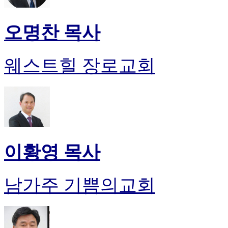
오명찬 목사
웨스트힐 장로교회
이황영 목사
남가주 기쁨의교회