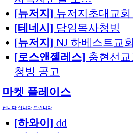
[뉴저지]
뉴저지초대교회 
[테네시]
담임목사청빙
[뉴저지]
NJ 하베스트교회 교육
[로스앤젤레스]
충현선교교회
청빙 공고
마켓 플레이스
팝니다
삽니다
드립니다
[하와이]
dd