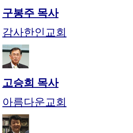
구봉주 목사
감사한인교회
고승희 목사
아름다운교회