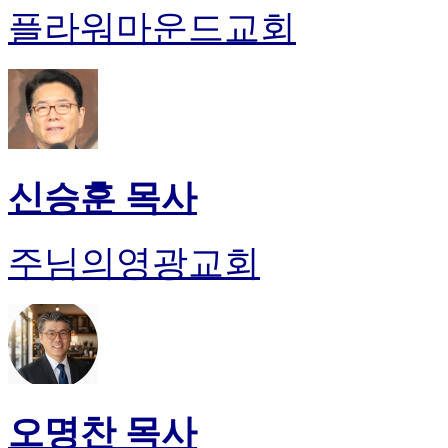
플라워마운드교회
신승훈 목사
주님의영광교회
오명찬 목사