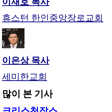
이재호 목사
휴스턴 한인중앙장로교회
이은상 목사
세미한교회
많이 본 기사
크리스천잡스