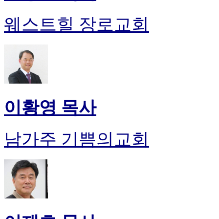
웨스트힐 장로교회
이황영 목사
남가주 기쁨의교회