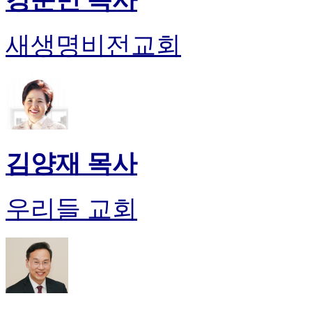
새생명비전교회
김양재 목사
우리들 교회