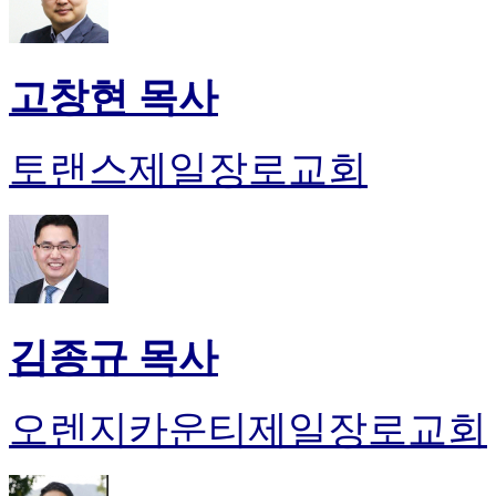
고창현 목사
토랜스제일장로교회
김종규 목사
오렌지카운티제일장로교회