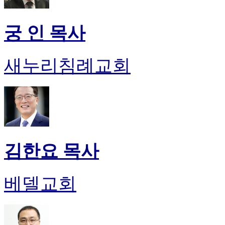
궁 인 목사
새누리침례교회
김한요 목사
베델교회