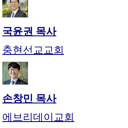
국윤권 목사
충현선교교회
손창민 목사
에브리데이교회