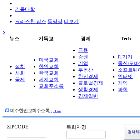
기독대학
크리스천 잡스
동영상
더보기
X
뉴스
기독교
경제
Tech
금융
증권
IT기기
미국교회
기업
통신/모바
정치
한인교회
부동산
소프트웨
사회
한국교회
한인경제
인터넷
국제
세계교회
글로벌경제
게임
교회주소록
생활경제
과학
경제일반
미주한인교회주소록
>
Home
ZIPCODE
목회자명