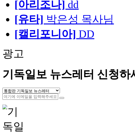
[아리조나]
dd
[유타]
박은성 목사님
[캘리포니아]
DD
광고
기독일보 뉴스레터 신청하