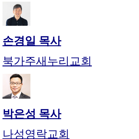
손경일 목사
북가주새누리교회
박은성 목사
나성영락교회