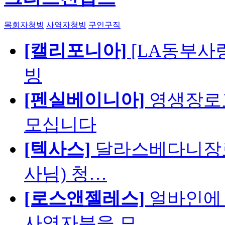
목회자청빙
사역자청빙
구인구직
[캘리포니아]
[LA동부사랑의
빙
[펜실베이니아]
영생장로
모십니다
[텍사스]
달라스베다니장로
사님) 청…
[로스앤젤레스]
얼바인에 
사역자분을 모…