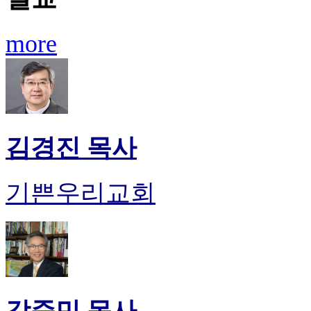
more
김경진 목사
기쁜우리교회
강준민 목사