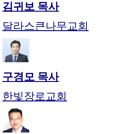
김귀보 목사
달라스큰나무교회
구경모 목사
한빛장로교회