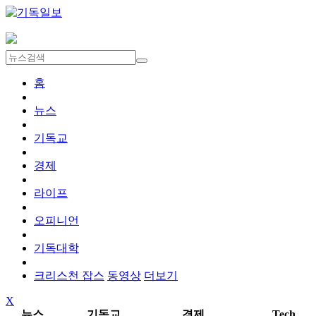
홈
뉴스
기독교
경제
라이프
오피니언
기독대학
크리스천 잡스
동영상
더보기
X
뉴스
기독교
경제
Tech