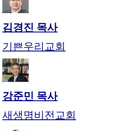
김경진 목사
기쁜우리교회
강준민 목사
새생명비전교회