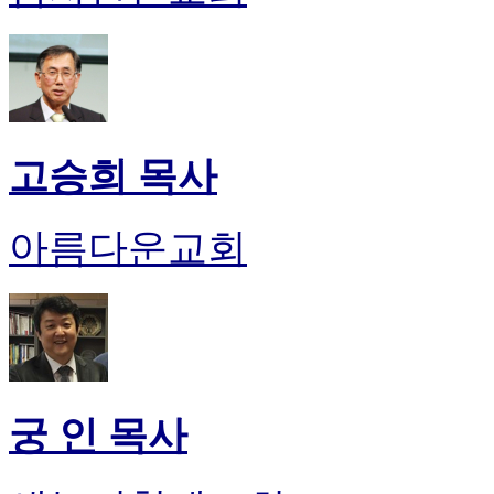
고승희 목사
아름다운교회
궁 인 목사