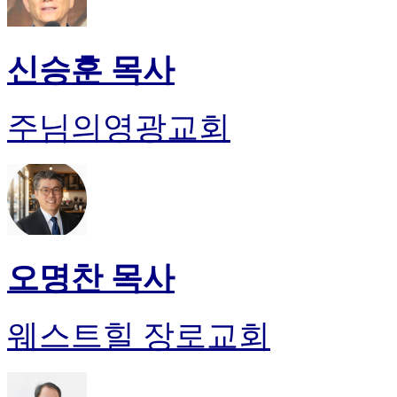
신승훈 목사
주님의영광교회
오명찬 목사
웨스트힐 장로교회