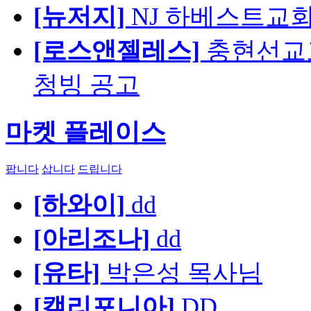
[뉴저지]
NJ 하베스트교회 교육
[로스앤젤레스]
충현선교교회
청빙 공고
마켓 플레이스
팝니다
삽니다
드립니다
[하와이]
dd
[아리조나]
dd
[유타]
박은성 목사님
[캘리포니아]
DD