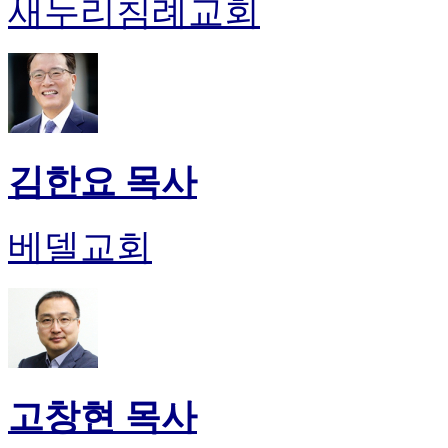
새누리침례교회
김한요 목사
베델교회
고창현 목사