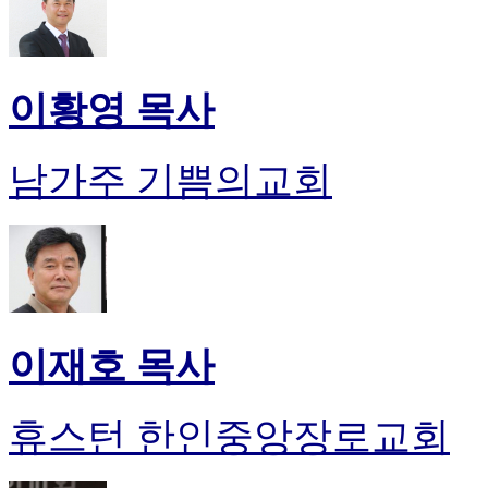
이황영 목사
남가주 기쁨의교회
이재호 목사
휴스턴 한인중앙장로교회