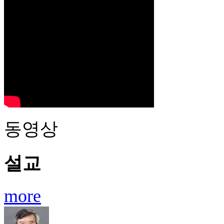
동영상
설교
more