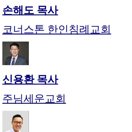
손해도 목사
코너스톤 한인침례교회
신용환 목사
주님세운교회