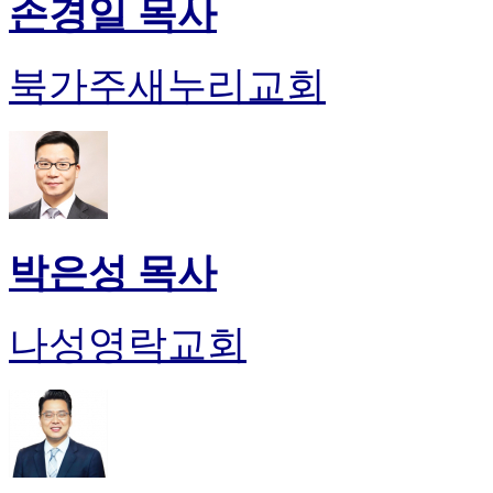
손경일 목사
북가주새누리교회
박은성 목사
나성영락교회