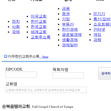
금융
증권
IT기기
미국교회
기업
통신/모바
정치
한인교회
부동산
소프트웨
사회
한국교회
한인경제
인터넷
국제
세계교회
글로벌경제
게임
교회주소록
생활경제
과학
경제일반
미주한인교회주소록
>
Home
ZIPCODE
목회자명
교회명
순복음탬파교회
|
Full Gospel Church of Tampa