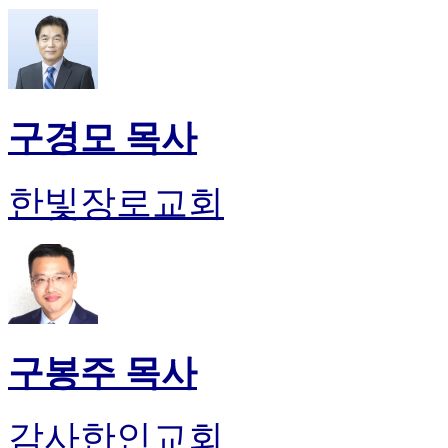
구경모 목사
한빛장로교회
구봉주 목사
감사한인교회