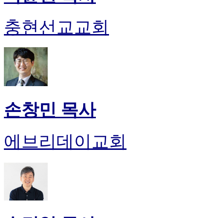
충현선교교회
손창민 목사
에브리데이교회