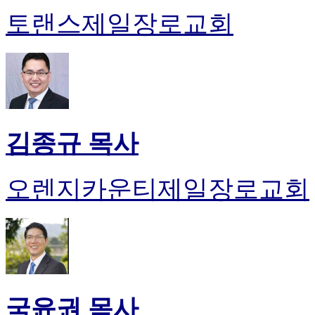
토랜스제일장로교회
김종규 목사
오렌지카운티제일장로교회
국윤권 목사