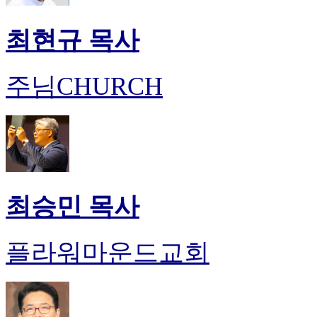
최현규 목사
주님CHURCH
최승민 목사
플라워마운드교회