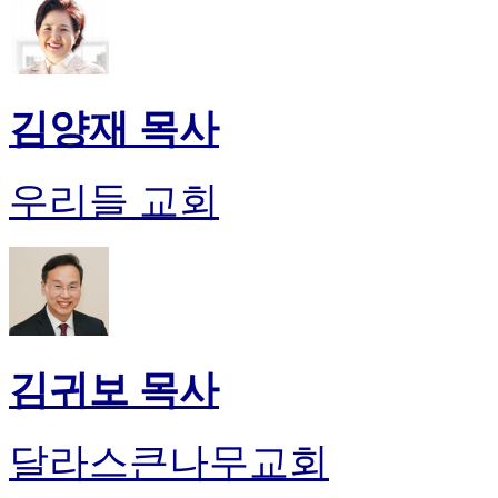
김양재 목사
우리들 교회
김귀보 목사
달라스큰나무교회