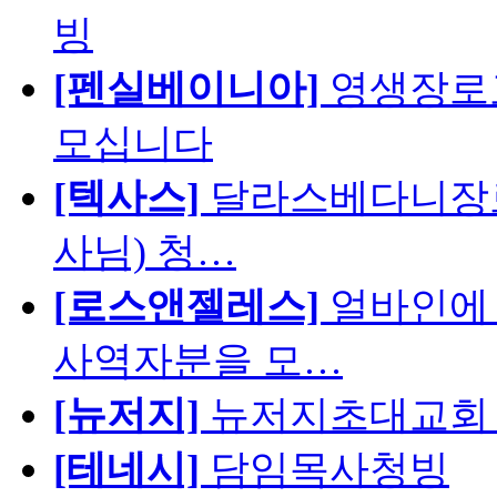
빙
[펜실베이니아]
영생장로
모십니다
[텍사스]
달라스베다니장로
사님) 청…
[로스앤젤레스]
얼바인에 
사역자분을 모…
[뉴저지]
뉴저지초대교회 
[테네시]
담임목사청빙