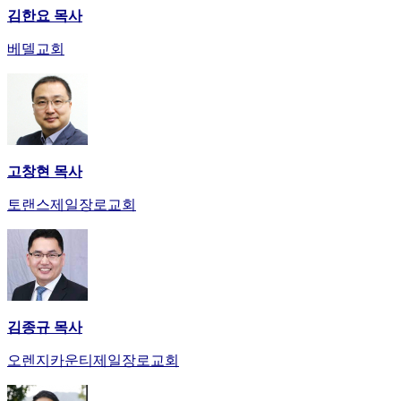
김한요 목사
베델교회
고창현 목사
토랜스제일장로교회
김종규 목사
오렌지카운티제일장로교회