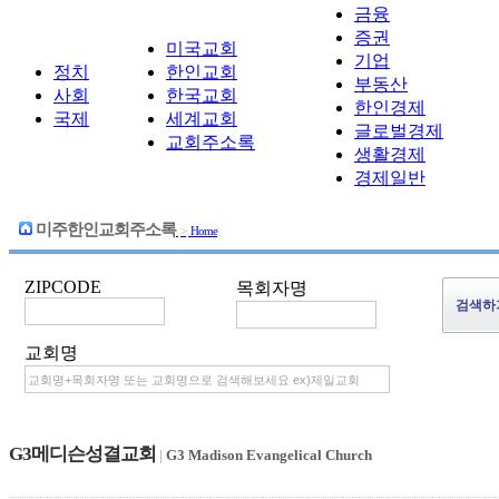
금융
증권
미국교회
기업
정치
한인교회
부동산
사회
한국교회
한인경제
국제
세계교회
글로벌경제
교회주소록
생활경제
경제일반
미주한인교회주소록
>
Home
ZIPCODE
목회자명
교회명
G3메디슨성결교회
|
G3 Madison Evangelical Church