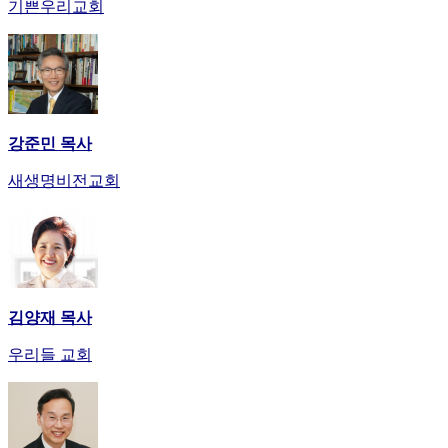
기쁜우리교회
강준민 목사
새생명비전교회
김양재 목사
우리들 교회