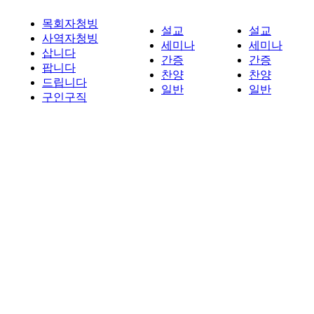
목회자청빙
설교
설교
사역자청빙
세미나
세미나
삽니다
간증
간증
팝니다
찬양
찬양
드립니다
일반
일반
구인구직