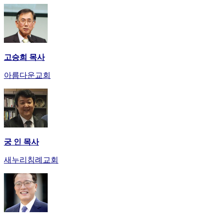
고승희 목사
아름다운교회
궁 인 목사
새누리침례교회