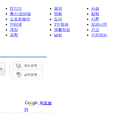
IT기기
음악
사설
통신/모바일
영화
칼럼
소프트웨어
도서
시론
인터넷
TV/방송
오피니언
게임
생활정보
기고
과학
날씨
기자의눈
지도보
기