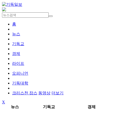
홈
뉴스
기독교
경제
라이프
오피니언
기독대학
크리스천 잡스
동영상
더보기
X
뉴스
기독교
경제