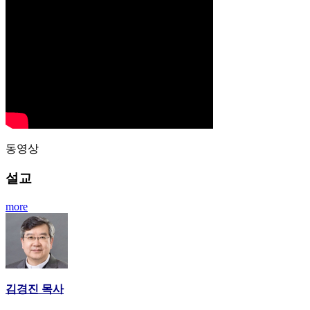
동영상
설교
more
김경진 목사