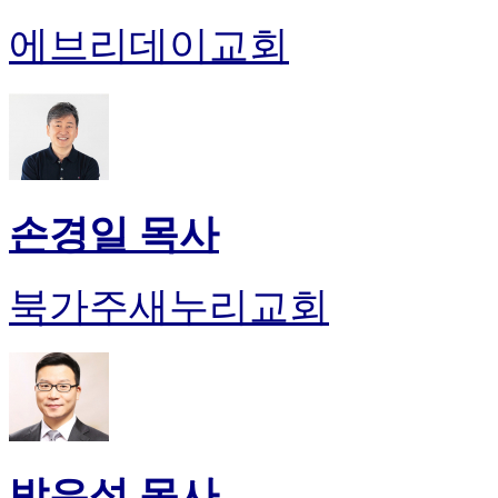
에브리데이교회
손경일 목사
북가주새누리교회
박은성 목사