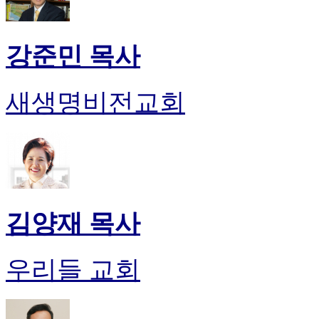
강준민 목사
새생명비전교회
김양재 목사
우리들 교회