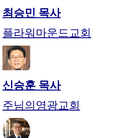
최승민 목사
플라워마운드교회
신승훈 목사
주님의영광교회