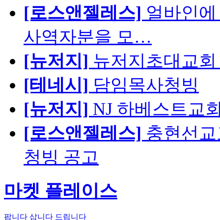
[로스앤젤레스]
얼바인에 
사역자분을 모…
[뉴저지]
뉴저지초대교회 
[테네시]
담임목사청빙
[뉴저지]
NJ 하베스트교회 교육
[로스앤젤레스]
충현선교교회
청빙 공고
마켓 플레이스
팝니다
삽니다
드립니다