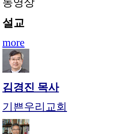
동영상
설교
more
김경진 목사
기쁜우리교회