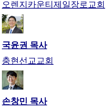
오렌지카운티제일장로교회
국윤권 목사
충현선교교회
손창민 목사