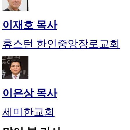
이재호 목사
휴스턴 한인중앙장로교회
이은상 목사
세미한교회