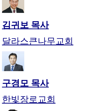
김귀보 목사
달라스큰나무교회
구경모 목사
한빛장로교회