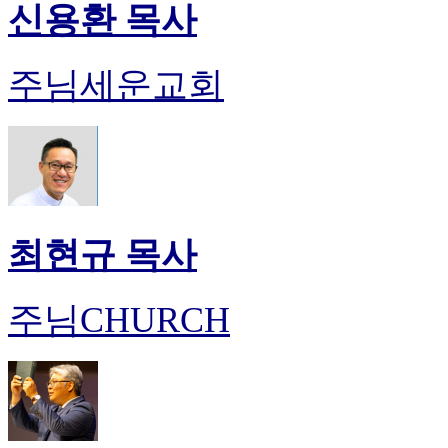
신용환 목사
주님세운교회
최현규 목사
주님CHURCH