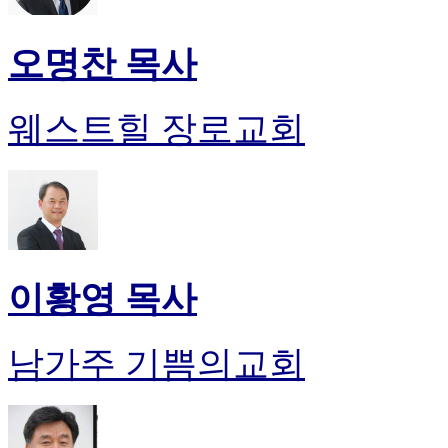
오명찬 목사
웨스트힐 장로교회
이황영 목사
남가주 기쁨의교회