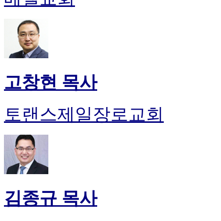
고창현 목사
토랜스제일장로교회
김종규 목사