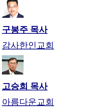
구봉주 목사
감사한인교회
고승희 목사
아름다운교회