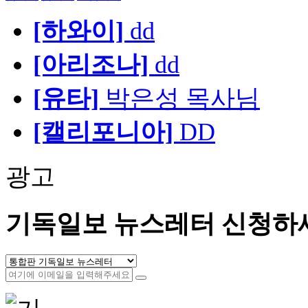
[하와이]
dd
[아리조나]
dd
[유타]
박은성 목사님
[캘리포니아]
DD
광고
기독일보 뉴스레터 신청하