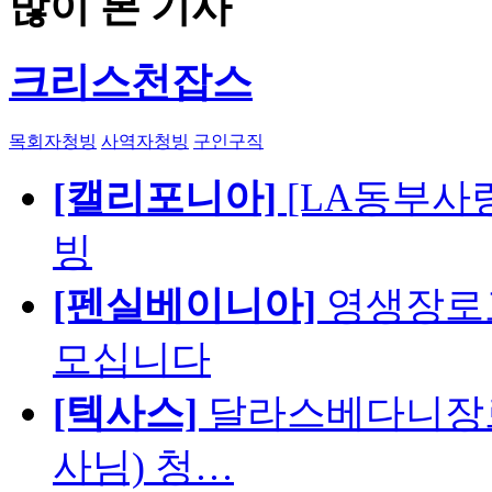
많이 본 기사
크리스천잡스
목회자청빙
사역자청빙
구인구직
[캘리포니아]
[LA동부사랑의
빙
[펜실베이니아]
영생장로
모십니다
[텍사스]
달라스베다니장로
사님) 청…