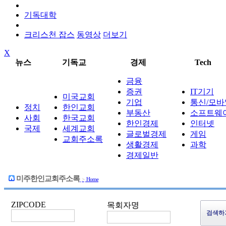
기독대학
크리스천 잡스
동영상
더보기
X
뉴스
기독교
경제
Tech
금융
증권
IT기기
미국교회
기업
통신/모바
정치
한인교회
부동산
소프트웨
사회
한국교회
한인경제
인터넷
국제
세계교회
글로벌경제
게임
교회주소록
생활경제
과학
경제일반
미주한인교회주소록
>
Home
ZIPCODE
목회자명