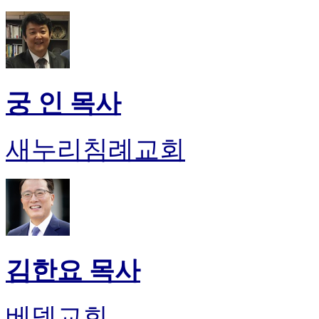
궁 인 목사
새누리침례교회
김한요 목사
베델교회