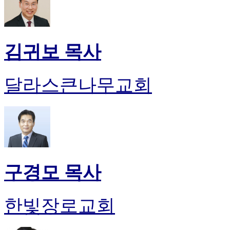
김귀보 목사
달라스큰나무교회
구경모 목사
한빛장로교회