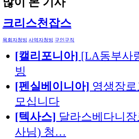
많이 본 기사
크리스천잡스
목회자청빙
사역자청빙
구인구직
[캘리포니아]
[LA동부사랑의
빙
[펜실베이니아]
영생장로
모십니다
[텍사스]
달라스베다니장로
사님) 청…