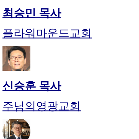
최승민 목사
플라워마운드교회
신승훈 목사
주님의영광교회