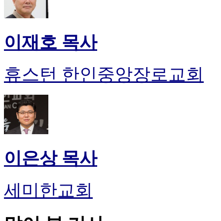
이재호 목사
휴스턴 한인중앙장로교회
이은상 목사
세미한교회