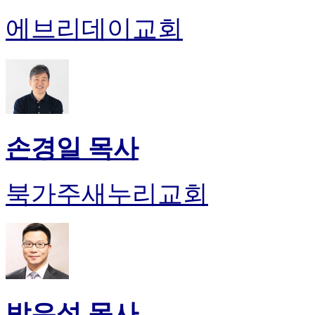
에브리데이교회
손경일 목사
북가주새누리교회
박은성 목사