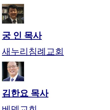
궁 인 목사
새누리침례교회
김한요 목사
베델교회