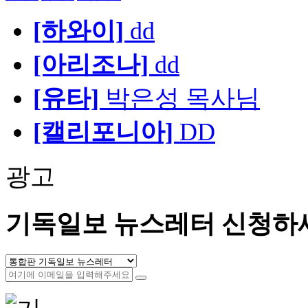
[하와이]
dd
[아리조나]
dd
[유타]
박은성 목사님
[캘리포니아]
DD
광고
기독일보 뉴스레터 신청하