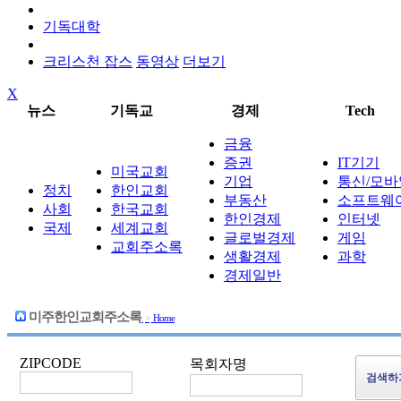
기독대학
크리스천 잡스
동영상
더보기
X
뉴스
기독교
경제
Tech
금융
증권
IT기기
미국교회
기업
통신/모바
정치
한인교회
부동산
소프트웨
사회
한국교회
한인경제
인터넷
국제
세계교회
글로벌경제
게임
교회주소록
생활경제
과학
경제일반
미주한인교회주소록
>
Home
ZIPCODE
목회자명