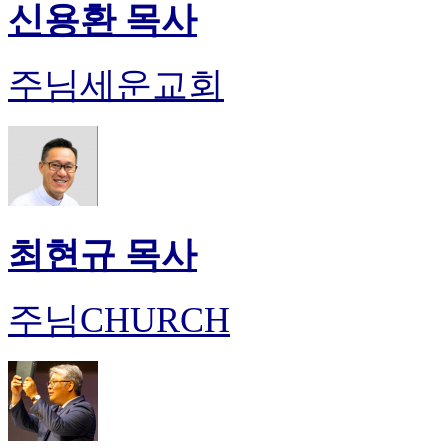
신용환 목사
주님세운교회
최현규 목사
주님CHURCH