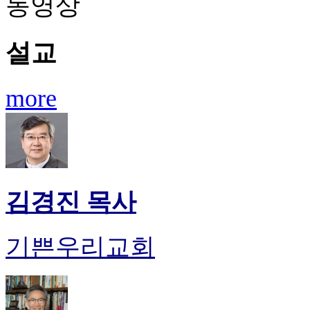
동영상
설교
more
김경진 목사
기쁜우리교회