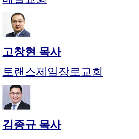
고창현 목사
토랜스제일장로교회
김종규 목사