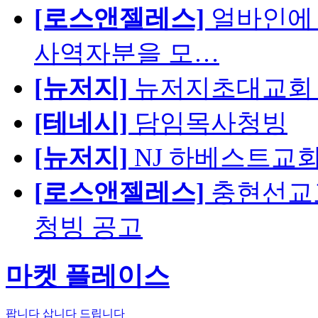
[로스앤젤레스]
얼바인에 
사역자분을 모…
[뉴저지]
뉴저지초대교회 
[테네시]
담임목사청빙
[뉴저지]
NJ 하베스트교회 교육
[로스앤젤레스]
충현선교교회
청빙 공고
마켓 플레이스
팝니다
삽니다
드립니다