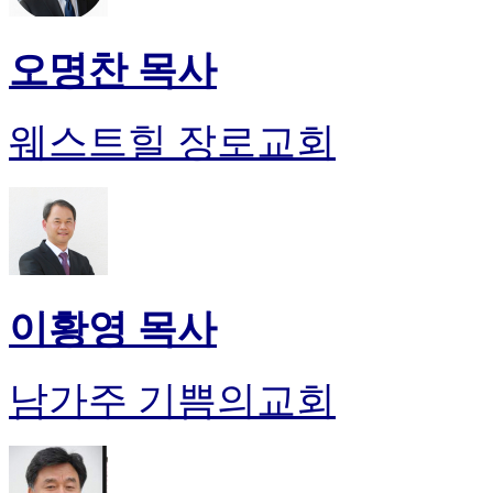
오명찬 목사
웨스트힐 장로교회
이황영 목사
남가주 기쁨의교회