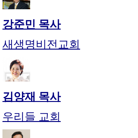
강준민 목사
새생명비전교회
김양재 목사
우리들 교회