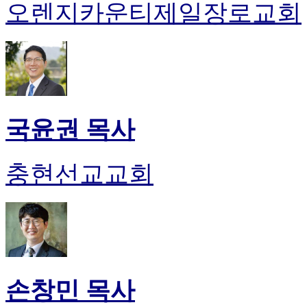
오렌지카운티제일장로교회
국윤권 목사
충현선교교회
손창민 목사