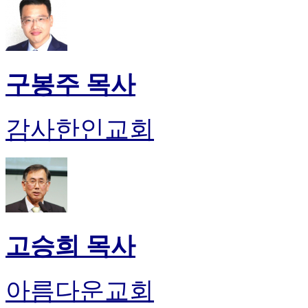
구봉주 목사
감사한인교회
고승희 목사
아름다운교회