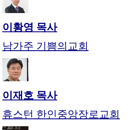
이황영 목사
남가주 기쁨의교회
이재호 목사
휴스턴 한인중앙장로교회