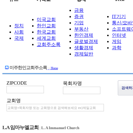
금융
증권
IT기기
미국교회
기업
통신/모바
정치
한인교회
부동산
소프트웨
사회
한국교회
한인경제
인터넷
국제
세계교회
글로벌경제
게임
교회주소록
생활경제
과학
경제일반
미주한인교회주소록
>
Home
ZIPCODE
목회자명
교회명
L.A 임마누엘교회
|
L. A Immanuel Church