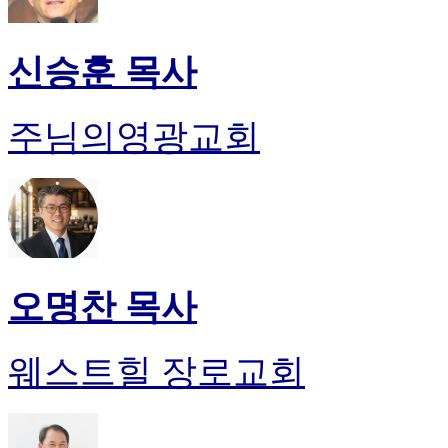
신승훈 목사
주님의영광교회
오명찬 목사
웨스트힐 장로교회