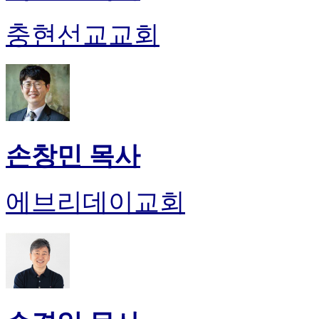
충현선교교회
손창민 목사
에브리데이교회