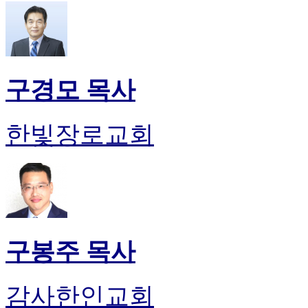
구경모 목사
한빛장로교회
구봉주 목사
감사한인교회