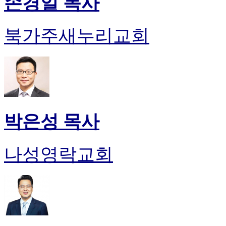
손경일 목사
북가주새누리교회
박은성 목사
나성영락교회