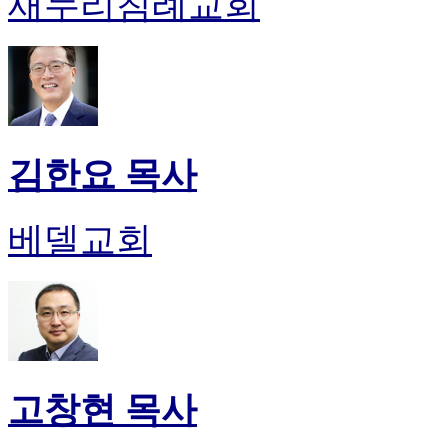
새누리침례교회
김한요 목사
베델교회
고창현 목사