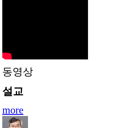
동영상
설교
more