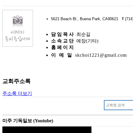
5621 Beach Bl., Buena Park, CA90621
(714
T
담 임 목 사
최순길
소 속 교 단
예장(기타)
홈 페 이 지
이 메 일
skchoi1221@gmail.com
교회주소록
주소록 더보기
미주 기독일보 (Youtube)