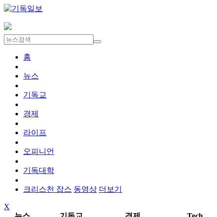
홈
뉴스
기독교
경제
라이프
오피니언
기독대학
크리스천 잡스
동영상
더보기
X
뉴스
기독교
경제
Tech