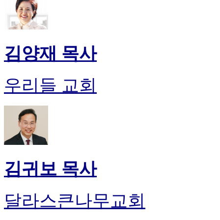
김양재 목사
우리들 교회
김귀보 목사
달라스큰나무교회