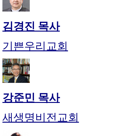
김경진 목사
기쁜우리교회
강준민 목사
새생명비전교회