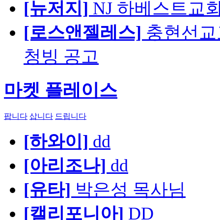
[뉴저지]
NJ 하베스트교회 교육
[로스앤젤레스]
충현선교교회
청빙 공고
마켓 플레이스
팝니다
삽니다
드립니다
[하와이]
dd
[아리조나]
dd
[유타]
박은성 목사님
[캘리포니아]
DD