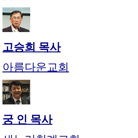
고승희 목사
아름다운교회
궁 인 목사