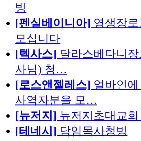
빙
[펜실베이니아]
영생장로
모십니다
[텍사스]
달라스베다니장로
사님) 청…
[로스앤젤레스]
얼바인에 
사역자분을 모…
[뉴저지]
뉴저지초대교회 
[테네시]
담임목사청빙