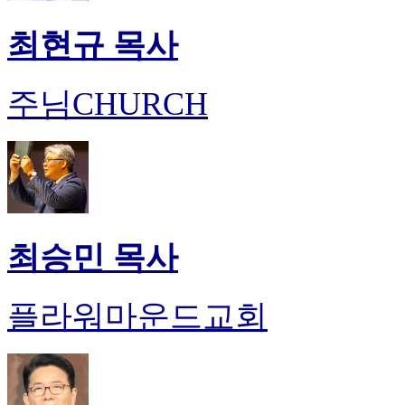
최현규 목사
주님CHURCH
최승민 목사
플라워마운드교회