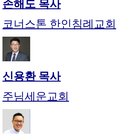
손해도 목사
코너스톤 한인침례교회
신용환 목사
주님세운교회