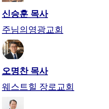
신승훈 목사
주님의영광교회
오명찬 목사
웨스트힐 장로교회