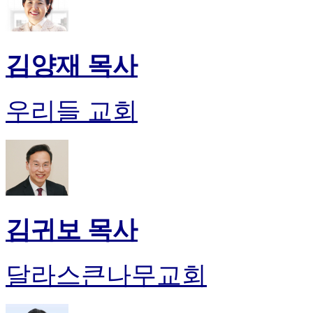
김양재 목사
우리들 교회
김귀보 목사
달라스큰나무교회