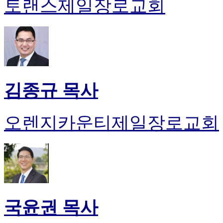
토랜스제일장로교회
김종규 목사
오렌지카운티제일장로교회
국윤권 목사