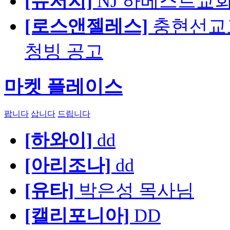
[뉴저지]
NJ 하베스트교회 교육
[로스앤젤레스]
충현선교교회
청빙 공고
마켓 플레이스
팝니다
삽니다
드립니다
[하와이]
dd
[아리조나]
dd
[유타]
박은성 목사님
[캘리포니아]
DD