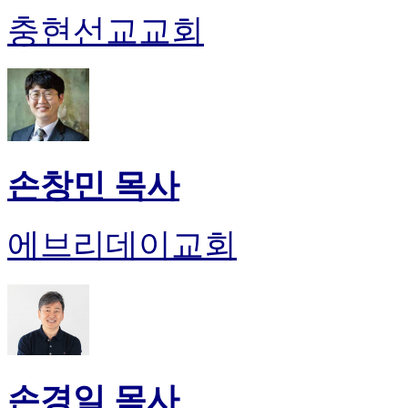
충현선교교회
손창민 목사
에브리데이교회
손경일 목사