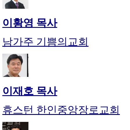
이황영 목사
남가주 기쁨의교회
이재호 목사
휴스턴 한인중앙장로교회