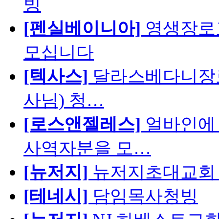
빙
[펜실베이니아]
영생장로
모십니다
[텍사스]
달라스베다니장로
사님) 청…
[로스앤젤레스]
얼바인에 
사역자분을 모…
[뉴저지]
뉴저지초대교회 
[테네시]
담임목사청빙