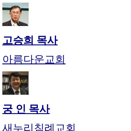
고승희 목사
아름다운교회
궁 인 목사
새누리침례교회