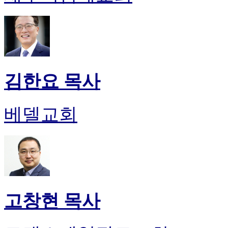
김한요 목사
베델교회
고창현 목사