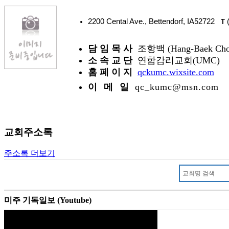
2200 Cental Ave., Bettendorf, IA52722
(
T
담 임 목 사
조항백 (Hang-Baek Cho
소 속 교 단
연합감리교회(UMC)
홈 페 이 지
qckumc.wixsite.com
이 메 일
qc_kumc@msn.com
교회주소록
주소록 더보기
미주 기독일보 (Youtube)