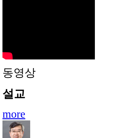
동영상
설교
more