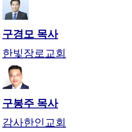
구경모 목사
한빛장로교회
구봉주 목사
감사한인교회