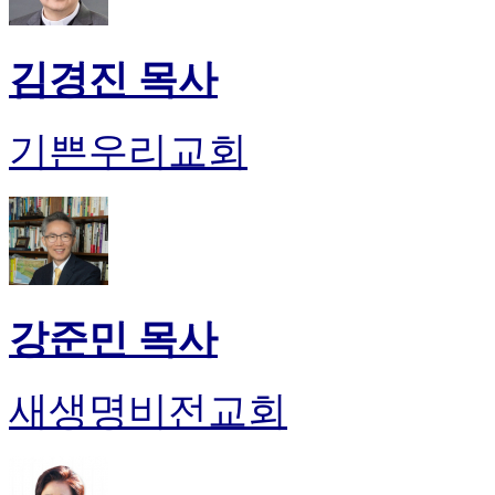
김경진 목사
기쁜우리교회
강준민 목사
새생명비전교회