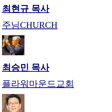
최현규 목사
주님CHURCH
최승민 목사
플라워마운드교회