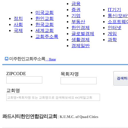
금융
증권
IT기기
미국교회
기업
통신/모바
정치
한인교회
부동산
소프트웨
사회
한국교회
한인경제
인터넷
국제
세계교회
글로벌경제
게임
교회주소록
생활경제
과학
경제일반
미주한인교회주소록
>
Home
ZIPCODE
목회자명
교회명
콰드시티한인연합감리교회
|
K.U.M.C. of Quad Cities