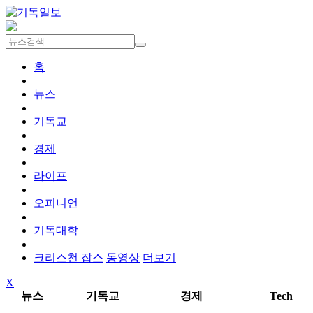
홈
뉴스
기독교
경제
라이프
오피니언
기독대학
크리스천 잡스
동영상
더보기
X
뉴스
기독교
경제
Tech