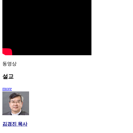
동영상
설교
more
김경진 목사