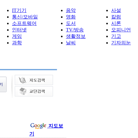
IT기기
음악
사설
통신/모바일
영화
칼럼
소프트웨어
도서
시론
인터넷
TV/방송
오피니언
게임
생활정보
기고
과학
날씨
기자의눈
지도보
기