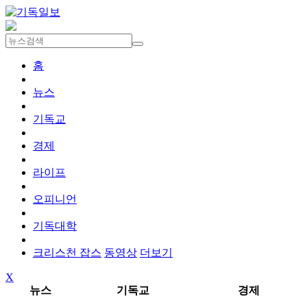
홈
뉴스
기독교
경제
라이프
오피니언
기독대학
크리스천 잡스
동영상
더보기
X
뉴스
기독교
경제