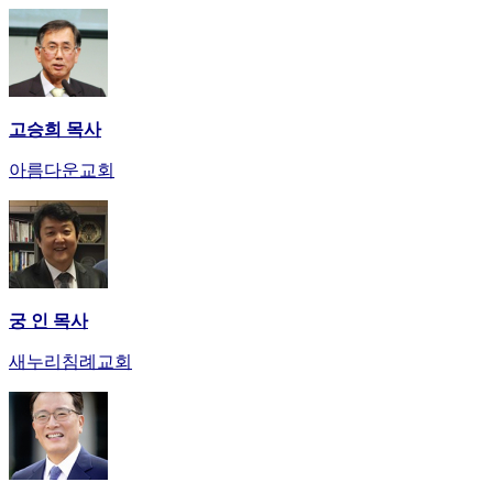
고승희 목사
아름다운교회
궁 인 목사
새누리침례교회