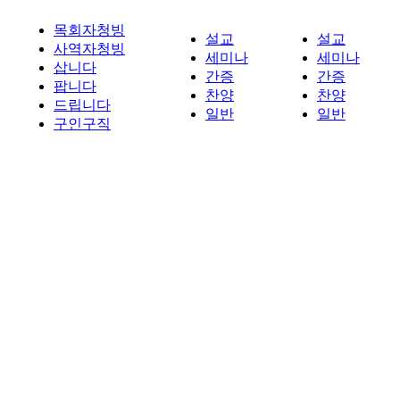
목회자청빙
설교
설교
사역자청빙
세미나
세미나
삽니다
간증
간증
팝니다
찬양
찬양
드립니다
일반
일반
구인구직