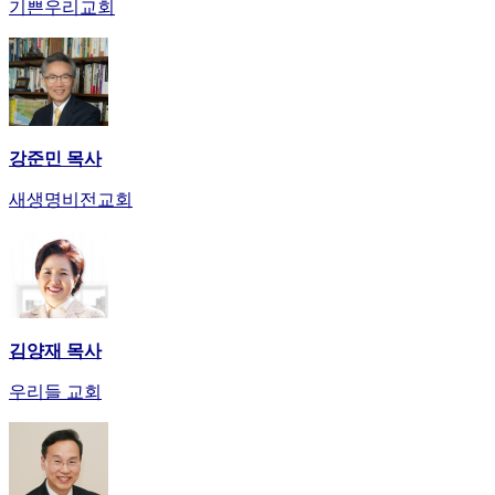
기쁜우리교회
강준민 목사
새생명비전교회
김양재 목사
우리들 교회