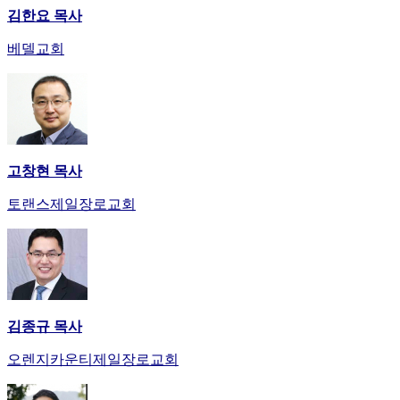
김한요 목사
베델교회
고창현 목사
토랜스제일장로교회
김종규 목사
오렌지카운티제일장로교회