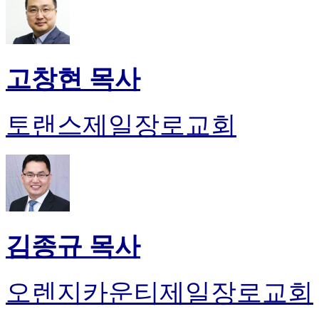
고창현 목사
토랜스제일장로교회
김종규 목사
오렌지카운티제일장로교회