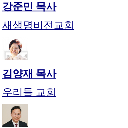
강준민 목사
새생명비전교회
김양재 목사
우리들 교회