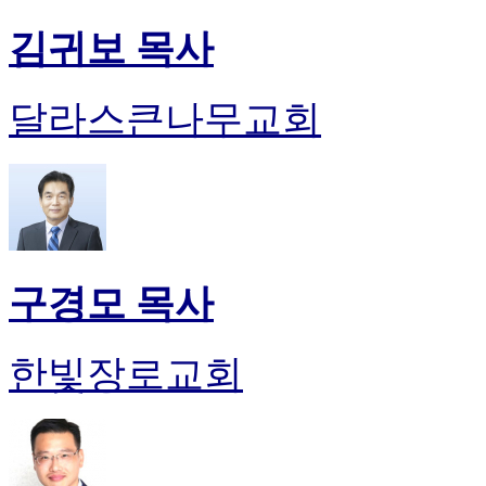
김귀보 목사
달라스큰나무교회
구경모 목사
한빛장로교회