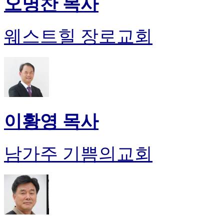
오명찬 목사
웨스트힐 장로교회
이황영 목사
남가주 기쁨의교회