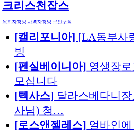
크리스천잡스
목회자청빙
사역자청빙
구인구직
[캘리포니아]
[LA동부사랑의
빙
[펜실베이니아]
영생장로
모십니다
[텍사스]
달라스베다니장로
사님) 청…
[로스앤젤레스]
얼바인에 