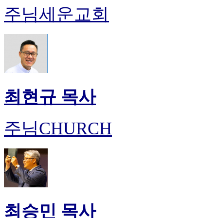
주님세운교회
최현규 목사
주님CHURCH
최승민 목사