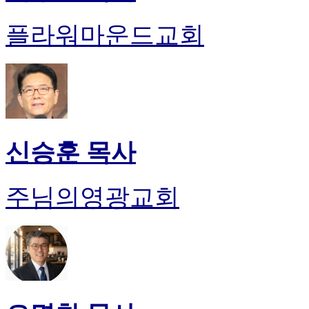
플라워마운드교회
신승훈 목사
주님의영광교회