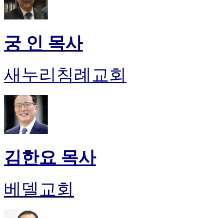
궁 인 목사
새누리침례교회
김한요 목사
베델교회