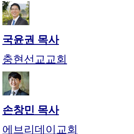
국윤권 목사
충현선교교회
손창민 목사
에브리데이교회