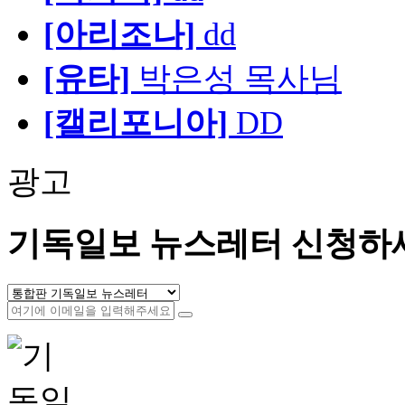
[아리조나]
dd
[유타]
박은성 목사님
[캘리포니아]
DD
광고
기독일보 뉴스레터 신청하