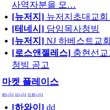
사역자분을 모…
[뉴저지]
뉴저지초대교회 
[테네시]
담임목사청빙
[뉴저지]
NJ 하베스트교회 교육
[로스앤젤레스]
충현선교교회
청빙 공고
마켓 플레이스
팝니다
삽니다
드립니다
[하와이]
dd