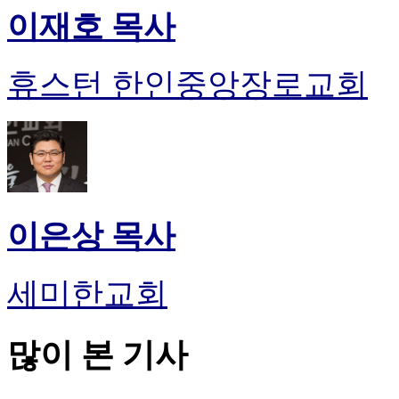
이재호 목사
휴스턴 한인중앙장로교회
이은상 목사
세미한교회
많이 본 기사