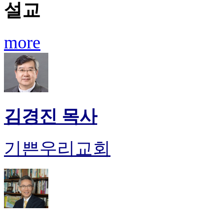
설교
more
김경진 목사
기쁜우리교회