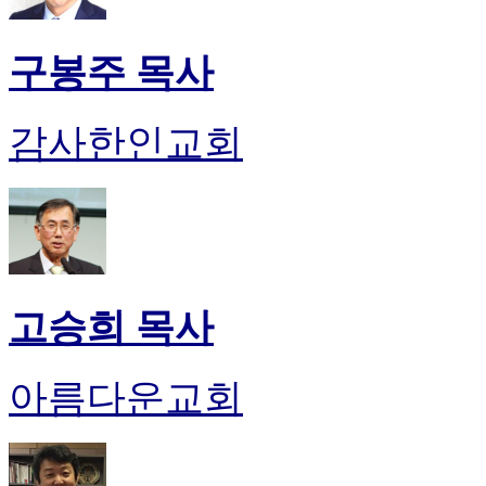
구봉주 목사
감사한인교회
고승희 목사
아름다운교회