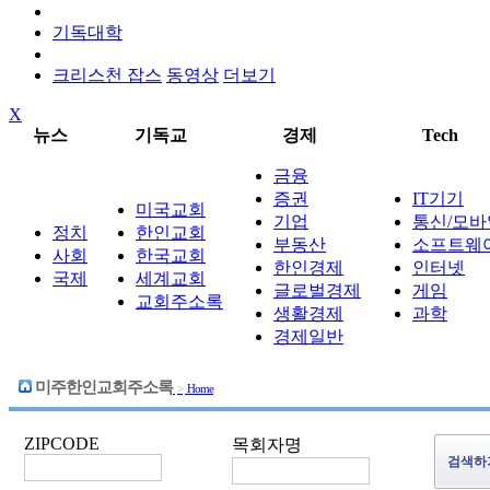
기독대학
크리스천 잡스
동영상
더보기
X
뉴스
기독교
경제
Tech
금융
증권
IT기기
미국교회
기업
통신/모바
정치
한인교회
부동산
소프트웨
사회
한국교회
한인경제
인터넷
국제
세계교회
글로벌경제
게임
교회주소록
생활경제
과학
경제일반
미주한인교회주소록
>
Home
ZIPCODE
목회자명