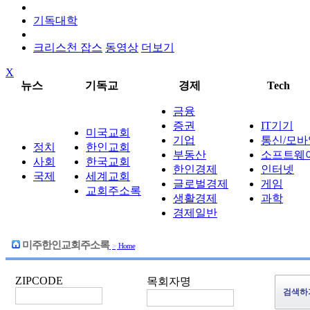
기독대학
크리스천 잡스
동영상
더보기
X
뉴스
기독교
경제
Tech
금융
증권
IT기기
미국교회
기업
통신/모바
정치
한인교회
부동산
소프트웨
사회
한국교회
한인경제
인터넷
국제
세계교회
글로벌경제
게임
교회주소록
생활경제
과학
경제일반
미주한인교회주소록
>
Home
ZIPCODE
목회자명