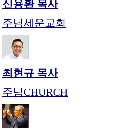
신용환 목사
주님세운교회
최현규 목사
주님CHURCH