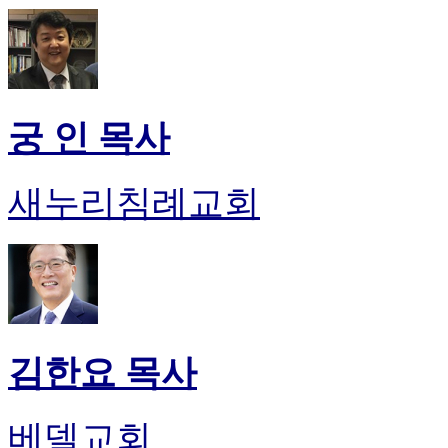
궁 인 목사
새누리침례교회
김한요 목사
베델교회