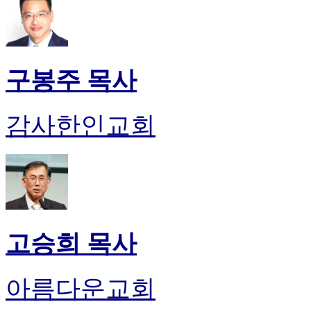
구봉주 목사
감사한인교회
고승희 목사
아름다운교회