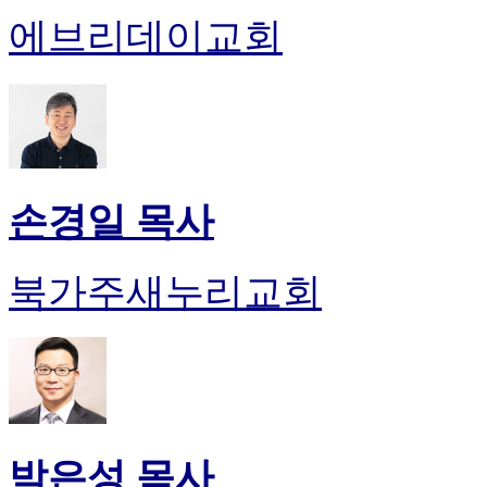
에브리데이교회
손경일 목사
북가주새누리교회
박은성 목사