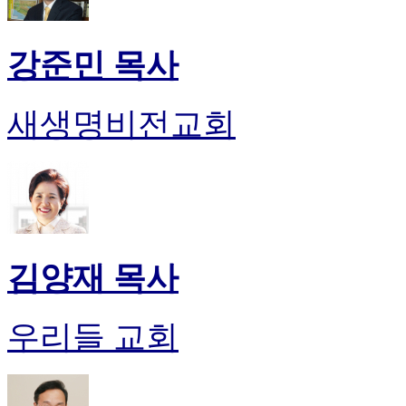
강준민 목사
새생명비전교회
김양재 목사
우리들 교회