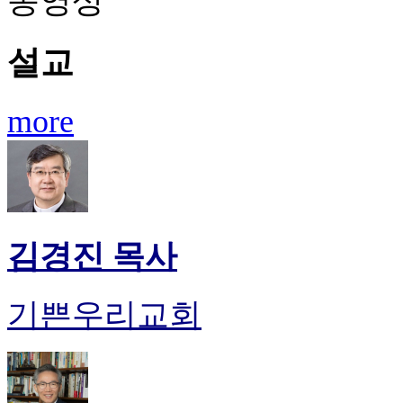
동영상
설교
more
김경진 목사
기쁜우리교회