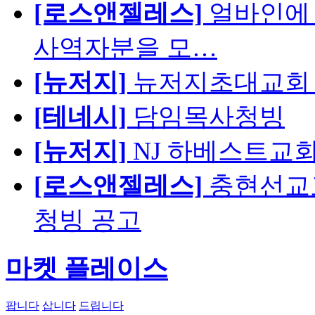
[로스앤젤레스]
얼바인에 
사역자분을 모…
[뉴저지]
뉴저지초대교회 
[테네시]
담임목사청빙
[뉴저지]
NJ 하베스트교회 교육
[로스앤젤레스]
충현선교교회
청빙 공고
마켓 플레이스
팝니다
삽니다
드립니다