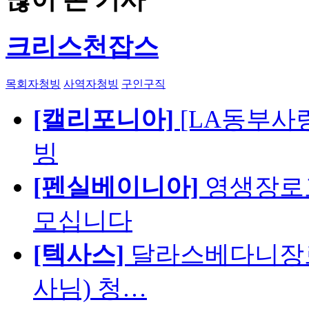
크리스천잡스
목회자청빙
사역자청빙
구인구직
[캘리포니아]
[LA동부사랑의
빙
[펜실베이니아]
영생장로
모십니다
[텍사스]
달라스베다니장로
사님) 청…