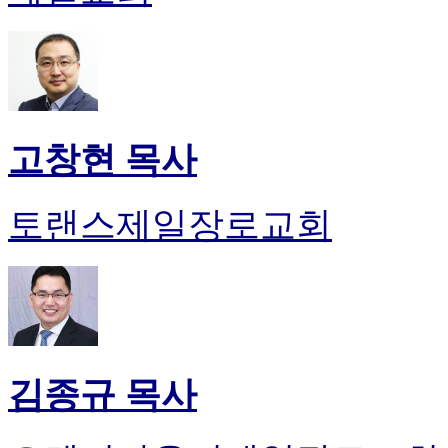
고창현 목사
토랜스제일장로교회
김종규 목사