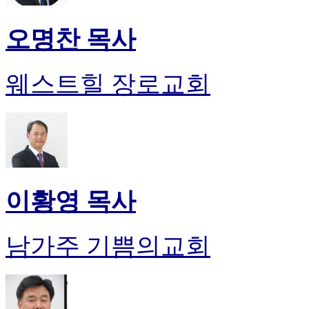
오명찬 목사
웨스트힐 장로교회
이황영 목사
남가주 기쁨의교회