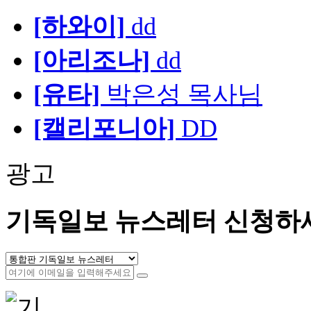
[하와이]
dd
[아리조나]
dd
[유타]
박은성 목사님
[캘리포니아]
DD
광고
기독일보 뉴스레터 신청하