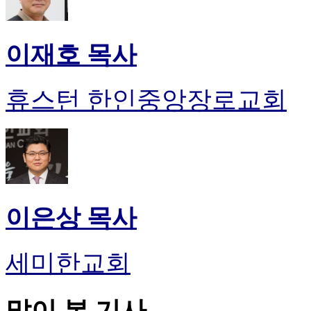
이재호 목사
휴스턴 한인중앙장로교회
이은상 목사
세미한교회
많이 본 기사