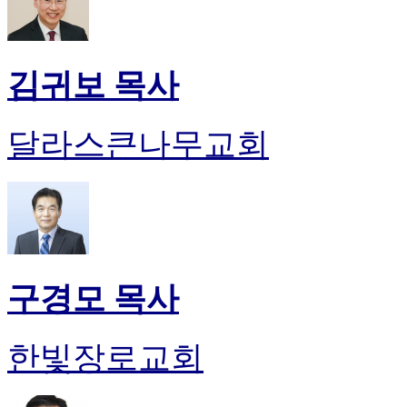
김귀보 목사
달라스큰나무교회
구경모 목사
한빛장로교회