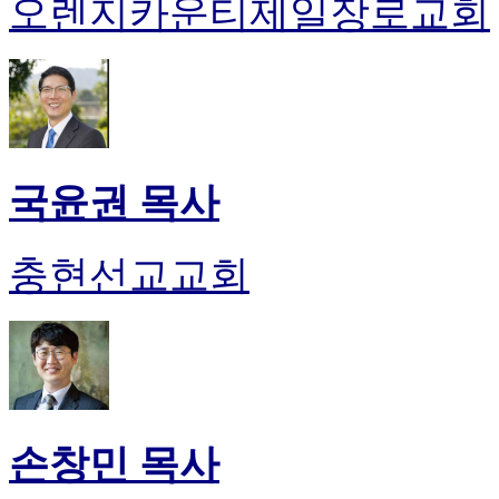
오렌지카운티제일장로교회
국윤권 목사
충현선교교회
손창민 목사