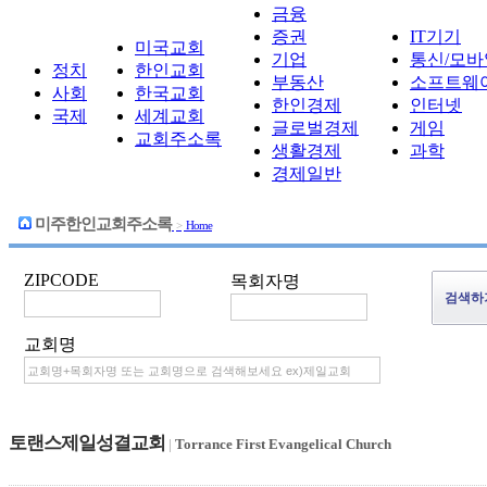
금융
증권
IT기기
미국교회
기업
통신/모바
정치
한인교회
부동산
소프트웨
사회
한국교회
한인경제
인터넷
국제
세계교회
글로벌경제
게임
교회주소록
생활경제
과학
경제일반
미주한인교회주소록
>
Home
ZIPCODE
목회자명
교회명
토랜스제일성결교회
|
Torrance First Evangelical Church