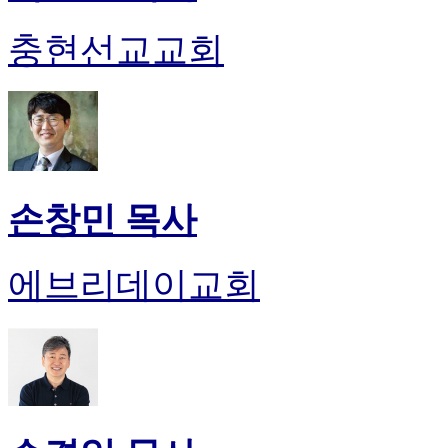
충현선교교회
손창민 목사
에브리데이교회