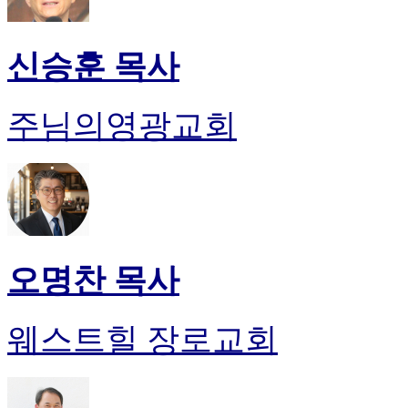
신승훈 목사
주님의영광교회
오명찬 목사
웨스트힐 장로교회