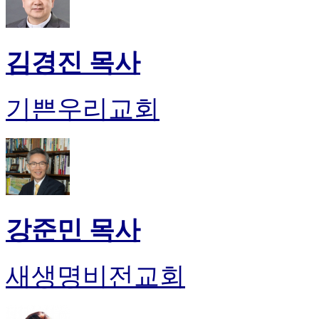
김경진 목사
기쁜우리교회
강준민 목사
새생명비전교회