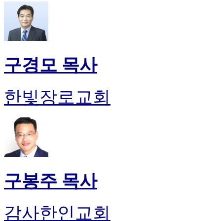
구경모 목사
한빛장로교회
구봉주 목사
감사한인교회