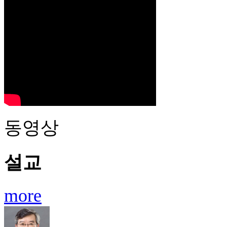
동영상
설교
more