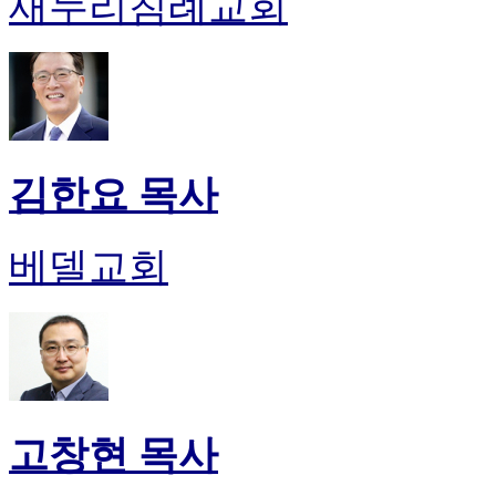
새누리침례교회
김한요 목사
베델교회
고창현 목사