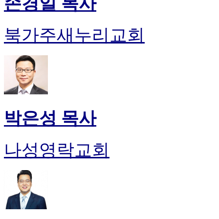
손경일 목사
북가주새누리교회
박은성 목사
나성영락교회