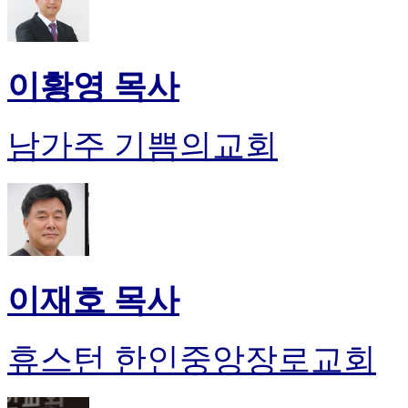
이황영 목사
남가주 기쁨의교회
이재호 목사
휴스턴 한인중앙장로교회