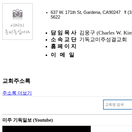
637 W. 171th St, Gardena, CA90247
(3
T
5622
담 임 목 사
김웅구 (Charles W. Kim
소 속 교 단
기독교미주성결교회
홈 페 이 지
이 메 일
교회주소록
주소록 더보기
미주 기독일보 (Youtube)