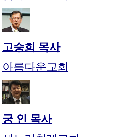
고승희 목사
아름다운교회
궁 인 목사