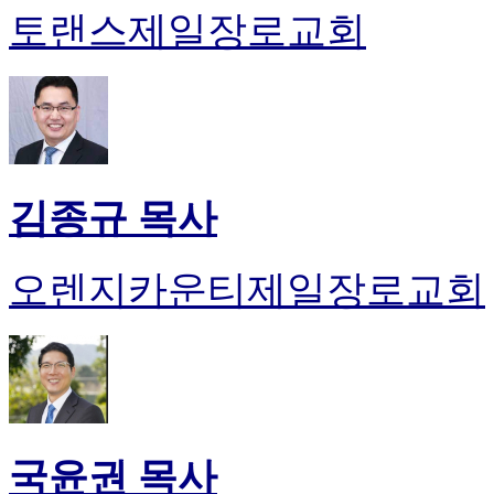
토랜스제일장로교회
김종규 목사
오렌지카운티제일장로교회
국윤권 목사