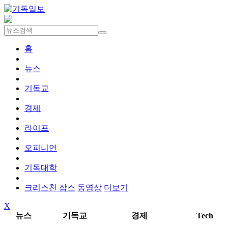
홈
뉴스
기독교
경제
라이프
오피니언
기독대학
크리스천 잡스
동영상
더보기
X
뉴스
기독교
경제
Tech