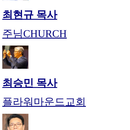
최현규 목사
주님CHURCH
최승민 목사
플라워마운드교회