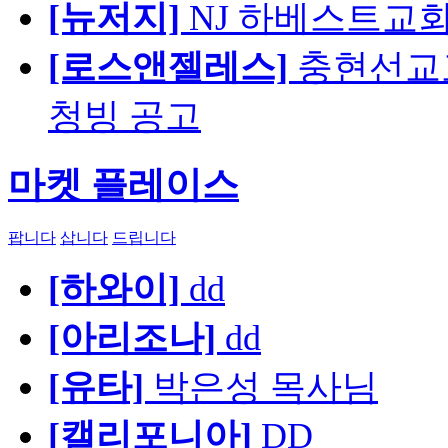
[뉴저지]
NJ 하베스트교회 교육
[로스앤젤레스]
충현선교교회
청빙 공고
마켓 플레이스
팝니다
삽니다
드립니다
[하와이]
dd
[아리조나]
dd
[유타]
박은성 목사님
[캘리포니아]
DD