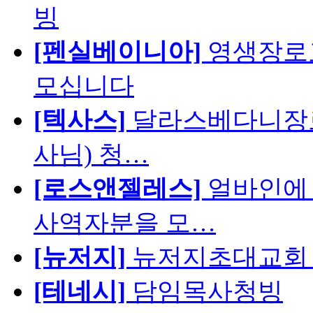
빙
[펜실베이니아]
영생장로
모십니다
[텍사스]
달라스베다니장로
사님) 청…
[로스앤젤레스]
얼바인에 
사역자분을 모…
[뉴저지]
뉴저지초대교회 
[테네시]
담임목사청빙