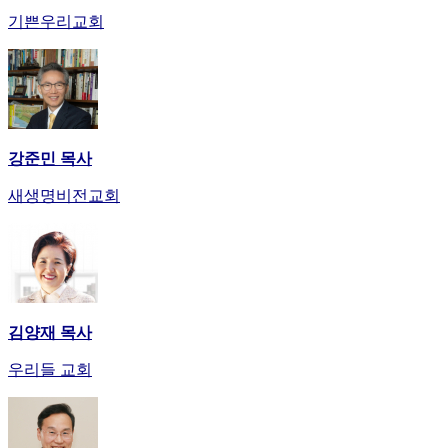
기쁜우리교회
강준민 목사
새생명비전교회
김양재 목사
우리들 교회