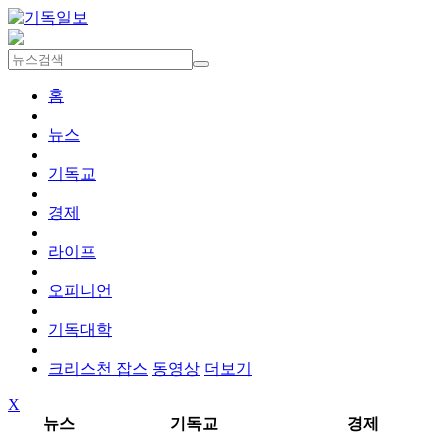
홈
뉴스
기독교
경제
라이프
오피니언
기독대학
크리스천 잡스
동영상
더보기
X
뉴스
기독교
경제