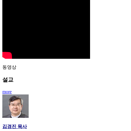
동영상
설교
more
김경진 목사