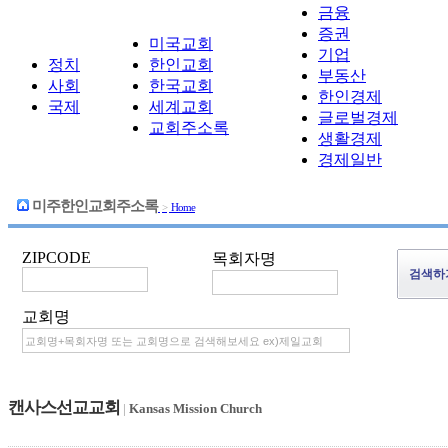
금융
증권
미국교회
기업
정치
한인교회
부동산
사회
한국교회
한인경제
국제
세계교회
글로벌경제
교회주소록
생활경제
경제일반
미주한인교회주소록
>
Home
ZIPCODE
목회자명
교회명
캔사스선교교회
|
Kansas Mission Church