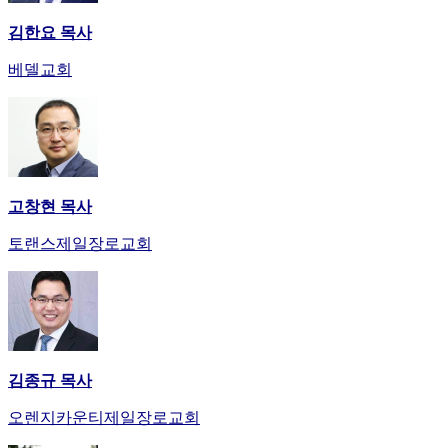
김한요 목사
베델교회
고창현 목사
토랜스제일장로교회
김종규 목사
오렌지카운티제일장로교회