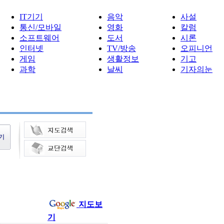
IT기기
음악
사설
통신/모바일
영화
칼럼
소프트웨어
도서
시론
인터넷
TV/방송
오피니언
게임
생활정보
기고
과학
날씨
기자의눈
지도보
기