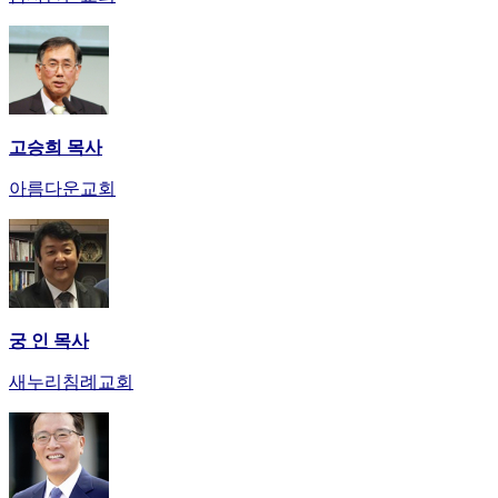
고승희 목사
아름다운교회
궁 인 목사
새누리침례교회