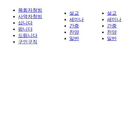
목회자청빙
설교
설교
사역자청빙
세미나
세미나
삽니다
간증
간증
팝니다
찬양
찬양
드립니다
일반
일반
구인구직