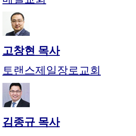
고창현 목사
토랜스제일장로교회
김종규 목사