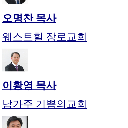
오명찬 목사
웨스트힐 장로교회
이황영 목사
남가주 기쁨의교회