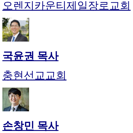
오렌지카운티제일장로교회
국윤권 목사
충현선교교회
손창민 목사