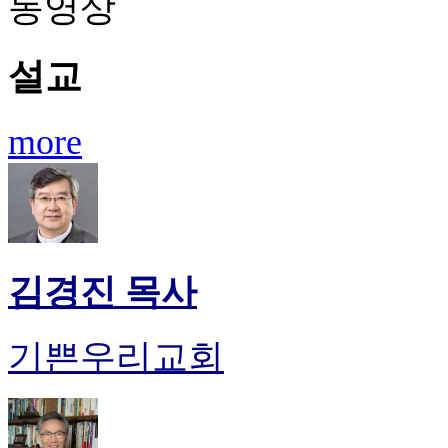
동영상
설교
more
김경진 목사
기쁜우리교회