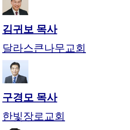
김귀보 목사
달라스큰나무교회
구경모 목사
한빛장로교회