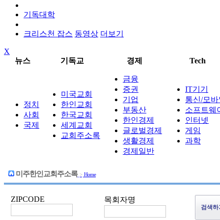
기독대학
크리스천 잡스
동영상
더보기
X
뉴스
기독교
경제
Tech
금융
증권
IT기기
미국교회
기업
통신/모바
정치
한인교회
부동산
소프트웨
사회
한국교회
한인경제
인터넷
국제
세계교회
글로벌경제
게임
교회주소록
생활경제
과학
경제일반
미주한인교회주소록
>
Home
ZIPCODE
목회자명