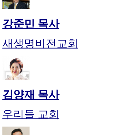
강준민 목사
새생명비전교회
김양재 목사
우리들 교회