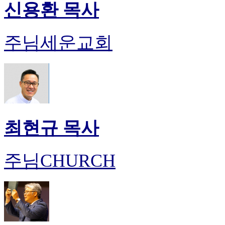
신용환 목사
주님세운교회
최현규 목사
주님CHURCH