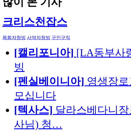
많이 본 기사
크리스천잡스
목회자청빙
사역자청빙
구인구직
[캘리포니아]
[LA동부사랑의
빙
[펜실베이니아]
영생장로
모십니다
[텍사스]
달라스베다니장로
사님) 청…