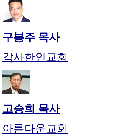
구봉주 목사
감사한인교회
고승희 목사
아름다운교회