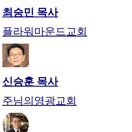
최승민 목사
플라워마운드교회
신승훈 목사
주님의영광교회