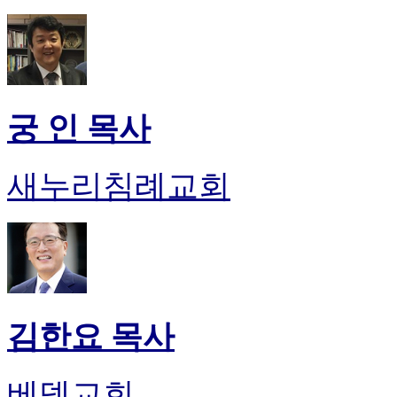
궁 인 목사
새누리침례교회
김한요 목사
베델교회