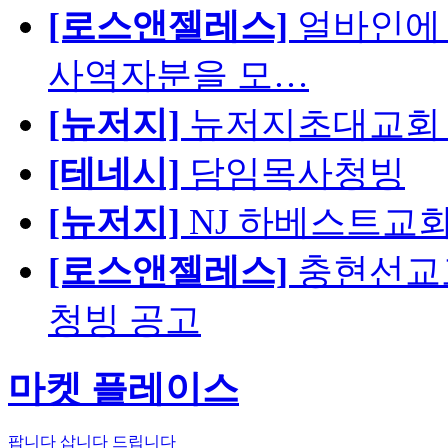
[로스앤젤레스]
얼바인에 
사역자분을 모…
[뉴저지]
뉴저지초대교회 
[테네시]
담임목사청빙
[뉴저지]
NJ 하베스트교회 교육
[로스앤젤레스]
충현선교교회
청빙 공고
마켓 플레이스
팝니다
삽니다
드립니다