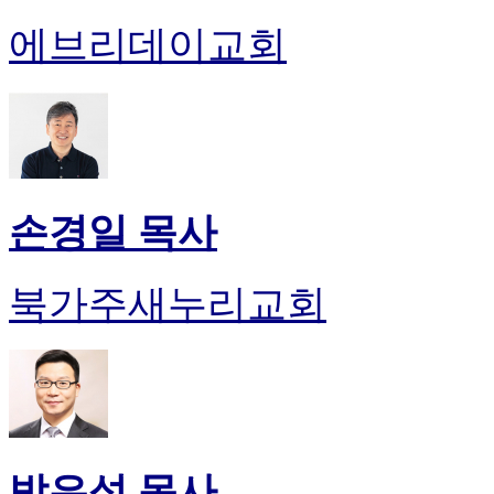
에브리데이교회
손경일 목사
북가주새누리교회
박은성 목사