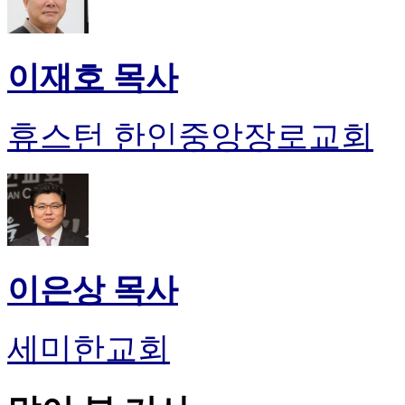
이재호 목사
휴스턴 한인중앙장로교회
이은상 목사
세미한교회