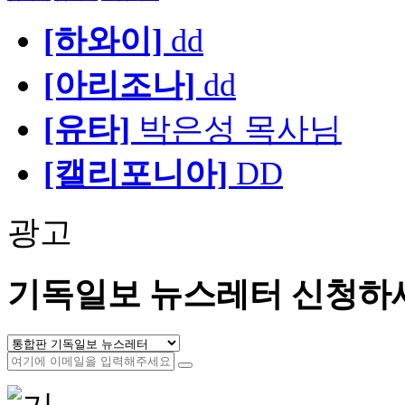
[하와이]
dd
[아리조나]
dd
[유타]
박은성 목사님
[캘리포니아]
DD
광고
기독일보 뉴스레터 신청하